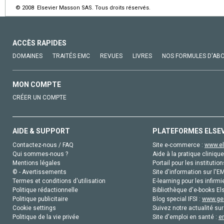
© 2008 Elsevier Masson SAS. Tous droits réservés.
ACCÈS RAPIDES
DOMAINES
TRAITÉS EMC
REVUES
LIVRES
NOS FORMULES D'AB
MON COMPTE
CRÉER UN COMPTE
AIDE & SUPPORT
PLATEFORMES ELSE
Contactez-nous / FAQ
Site e-commerce :
www.el
Qui sommes-nous ?
Aide à la pratique clinique
Mentions légales
Portail pour les institution
© - Avertissements
Site d'information sur l'E
Termes et conditions d'utilisation
E-learning pour les infirmi
Politique rédactionnelle
Bibliothèque d'e-books Els
Politique publicitaire
Blog special IFSI :
www.gen
Cookie settings
Suivez notre actualité sur
Politique de la vie privée
Site d'emploi en santé :
e