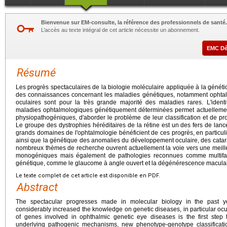
Bienvenue sur EM-consulte, la référence des professionnels de santé.
L’accès au texte intégral de cet article nécessite un abonnement.
EMC D
Résumé
Les progrès spectaculaires de la biologie moléculaire appliquée à la génét
des connaissances concernant les maladies génétiques, notamment ophtalm
oculaires sont pour la très grande majorité des maladies rares. L'iden
maladies ophtalmologiques génétiquement déterminées permet actuellem
physiopathogéniques, d'aborder le problème de leur classification et de pr
Le groupe des dystrophies héréditaires de la rétine est un des fers de lan
grands domaines de l'ophtalmologie bénéficient de ces progrès, en particul
ainsi que la génétique des anomalies du développement oculaire, des catar
nombreux thèmes de recherche ouvrent actuellement la voie vers une meil
monogéniques mais également de pathologies reconnues comme multifac
génétique, comme le glaucome à angle ouvert et la dégénérescence maculaire
Le texte complet de cet article est disponible en PDF.
Abstract
The spectacular progresses made in molecular biology in the past 
considerably increased the knowledge on genetic diseases, in particular ocul
of genes involved in ophthalmic genetic eye diseases is the first step
underlying pathogenic mechanisms, new phenotype-genotype classificat