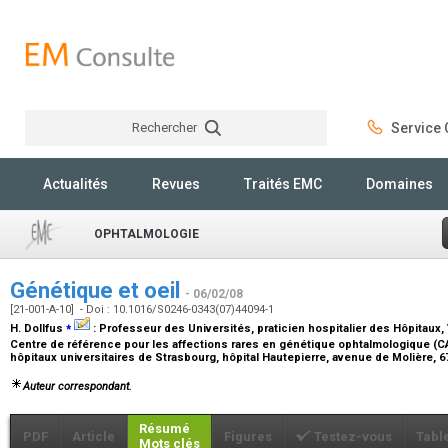
Rechercher
Service C
Rechercher
Actualités
Revues
Traités EMC
Domaines
OPHTALMOLOGIE
Génétique et oeil
- 06/02/08
[21-001-A-10] - Doi : 10.1016/S0246-0343(07)44094-1
⁎
H. Dollfus
:
Professeur des Universités, praticien hospitalier des Hôpitaux
,
Centre de référence pour les affections rares en génétique ophtalmologique (C
hôpitaux universitaires de Strasbourg, hôpital Hautepierre, avenue de Molière, 
Auteur correspondant.
Résumé
PDF
Article
Figures
Testez-vous
Tabl
Mots clés