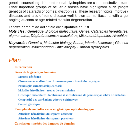
genetic counselling. Inherited retinal dystrophies are a demonstrative examp
Other important groups of ocular diseases have highlighted such progr
genetics of cataracts or corneal dystrophies. These research topics improv
diseases and also of some disease well-known as multifactorial with a g
angle glaucoma or age-related macular degeneration.
Le texte complet de cet article est disponible en PDF.
Mots clés :
Génétique, Biologie moléculaire, Gènes, Cataractes héréditaire
pigmentaires, Dégénérescences maculaires, Mitochondriopathies, Atrophies 
Keywords :
Genetics, Molecular biology, Genes, Inherited cataracts, Glauco
degeneration, Mitochondrion, Optic atrophy, Corneal dystrophies
Plan
Introduction
Bases de la génétique humaine
Matériel génétique
Chromosomes et désordres chromosomiques : intérêt du caryotype
Pathologies chromosomiques et oeil
Maladies héréditaires : modes de transmission
Génétique moléculaire : localisation et identification de gènes responsables de maladies
Complexité des corrélations génotype-phénotype
Conseil génétique
Exemples de maladies rares en génétique ophtalmologique
Affections héréditaires du segment antérieur
Affections héréditaires du segment postérieur
Conclusion : intérêt des banques de données