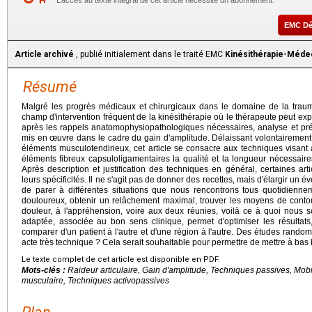
L’accès au texte intégral de cet article nécessite un abonnement.
EMC D
Article archivé
, publié initialement dans le traité EMC
Kinésithérapie-Méde
Résumé
Malgré les progrès médicaux et chirurgicaux dans le domaine de la traumat
champ d'intervention fréquent de la kinésithérapie où le thérapeute peut expr
après les rappels anatomophysiopathologiques nécessaires, analyse et pré
mis en œuvre dans le cadre du gain d'amplitude. Délaissant volontairement 
éléments musculotendineux, cet article se consacre aux techniques visant à
éléments fibreux capsuloligamentaires la qualité et la longueur nécessaires 
Après description et justification des techniques en général, certaines ar
leurs spécificités. Il ne s'agit pas de donner des recettes, mais d'élargir un 
de parer à différentes situations que nous rencontrons tous quotidienn
douloureux, obtenir un relâchement maximal, trouver les moyens de contou
douleur, à l'appréhension, voire aux deux réunies, voilà ce à quoi nous
adaptée, associée au bon sens clinique, permet d'optimiser les résultats
comparer d'un patient à l'autre et d'une région à l'autre. Des études rando
acte très technique ? Cela serait souhaitable pour permettre de mettre à ba
Le texte complet de cet article est disponible en PDF.
Mots-clés :
Raideur articulaire, Gain d'amplitude, Techniques passives, Mob
musculaire, Techniques activopassives