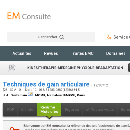
Rechercher
Service C
Rechercher
Actualités
Revues
Traités EMC
Domaines
KINÉSITHÉRAPIE-MÉDECINE PHYSIQUE-RÉADAPTATION
Techniques de gain articulaire
- 12/07/12
[26-137-A-10] - Doi : 10.1016/S1283-0887(12)56654-5
J.-L. Guillemain
:
MCMK, formateur IFMKVH, Paris
Résumé
PDF
Article
Figures
Testez-vous
Réfé
Mots clés
Bienvenue sur EM-consulte, la référence des professionnels de santé.