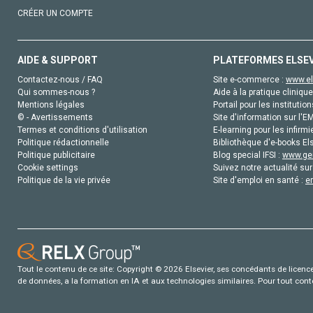
CRÉER UN COMPTE
AIDE & SUPPORT
PLATEFORMES ELSE
Contactez-nous / FAQ
Site e-commerce :
www.el
Qui sommes-nous ?
Aide à la pratique clinique
Mentions légales
Portail pour les institution
© - Avertissements
Site d'information sur l'E
Termes et conditions d'utilisation
E-learning pour les infirmi
Politique rédactionnelle
Bibliothèque d'e-books Els
Politique publicitaire
Blog special IFSI :
www.gen
Cookie settings
Suivez notre actualité sur
Politique de la vie privée
Site d'emploi en santé :
e
Tout le contenu de ce site: Copyright © 2026 Elsevier, ses concédants de licence e
de données, a la formation en IA et aux technologies similaires. Pour tout con