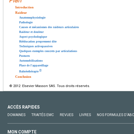
Plan
Introduction
Raideur
Anatomophysiologie
Pathologie
Causes et mécanismes des raideurs articulaires
Raideur et douleur
Aspect psychologique
Rééducation proprement dite
Techniques activopassives
Quelques exemples concrets par articulations
Postures
Automobilisations
Place de l'appareillage
[
]
Balnéothérapie
Conclusion
© 2012 Elsevier Masson SAS. Tous droits réservés.
ACCÈS RAPIDES
DOMAINES
TRAITÉS EMC
REVUES
LIVRES
NOS FORMULES D'AB
MON COMPTE