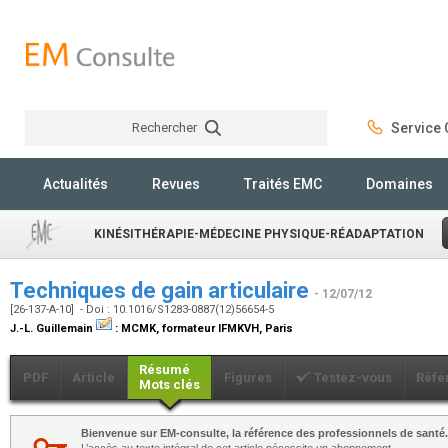
Rechercher
Service C
Rechercher
Actualités
Revues
Traités EMC
Domaines
KINÉSITHÉRAPIE-MÉDECINE PHYSIQUE-RÉADAPTATION
Techniques de gain articulaire
- 12/07/12
[26-137-A-10] - Doi : 10.1016/S1283-0887(12)56654-5
J.-L. Guillemain
:
MCMK, formateur IFMKVH, Paris
Résumé
PDF
Article
Figures
Testez-vous
Réfé
Mots clés
Bienvenue sur EM-consulte, la référence des professionnels de santé.