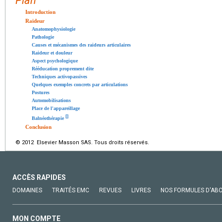
Plan
Introduction
Raideur
Anatomophysiologie
Pathologie
Causes et mécanismes des raideurs articulaires
Raideur et douleur
Aspect psychologique
Rééducation proprement dite
Techniques activopassives
Quelques exemples concrets par articulations
Postures
Automobilisations
Place de l'appareillage
[
]
Balnéothérapie
Conclusion
© 2012 Elsevier Masson SAS. Tous droits réservés.
ACCÈS RAPIDES
DOMAINES
TRAITÉS EMC
REVUES
LIVRES
NOS FORMULES D'AB
MON COMPTE