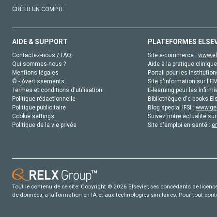
CRÉER UN COMPTE
AIDE & SUPPORT
PLATEFORMES ELSE
Contactez-nous / FAQ
Site e-commerce :
www.el
Qui sommes-nous ?
Aide à la pratique clinique
Mentions légales
Portail pour les institution
© - Avertissements
Site d'information sur l'E
Termes et conditions d'utilisation
E-learning pour les infirmi
Politique rédactionnelle
Bibliothèque d'e-books Els
Politique publicitaire
Blog special IFSI :
www.gen
Cookie settings
Suivez notre actualité sur
Politique de la vie privée
Site d'emploi en santé :
e
Tout le contenu de ce site: Copyright © 2026 Elsevier, ses concédants de licence e
de données, a la formation en IA et aux technologies similaires. Pour tout con