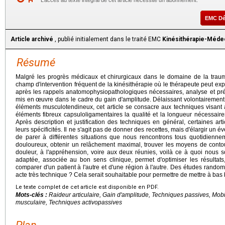
L’accès au texte intégral de cet article nécessite un abonnement.
EMC D
Article archivé
, publié initialement dans le traité EMC
Kinésithérapie-Méde
Résumé
Malgré les progrès médicaux et chirurgicaux dans le domaine de la traumat
champ d'intervention fréquent de la kinésithérapie où le thérapeute peut expr
après les rappels anatomophysiopathologiques nécessaires, analyse et pré
mis en œuvre dans le cadre du gain d'amplitude. Délaissant volontairement 
éléments musculotendineux, cet article se consacre aux techniques visant à
éléments fibreux capsuloligamentaires la qualité et la longueur nécessaires 
Après description et justification des techniques en général, certaines ar
leurs spécificités. Il ne s'agit pas de donner des recettes, mais d'élargir un 
de parer à différentes situations que nous rencontrons tous quotidienn
douloureux, obtenir un relâchement maximal, trouver les moyens de contou
douleur, à l'appréhension, voire aux deux réunies, voilà ce à quoi nous
adaptée, associée au bon sens clinique, permet d'optimiser les résultats
comparer d'un patient à l'autre et d'une région à l'autre. Des études rando
acte très technique ? Cela serait souhaitable pour permettre de mettre à ba
Le texte complet de cet article est disponible en PDF.
Mots-clés :
Raideur articulaire, Gain d'amplitude, Techniques passives, Mob
musculaire, Techniques activopassives