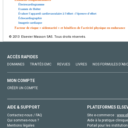
Électrocardiogramme
Examen de Holter
Évaluer l'appareil cardiovasculaire à l'effort : l'épreuve d'effort
Échocardiographie
Imagerie cardiaque
Facteur de risque « sédentarité » et bénéfices de l'activité physique en endurance
© 2013 Elsevier Masson SAS. Tous droits réservés.
ACCÈS RAPIDES
DOMAINES
TRAITÉS EMC
REVUES
LIVRES
NOS FORMULES D'AB
MON COMPTE
CRÉER UN COMPTE
AIDE & SUPPORT
PLATEFORMES ELSE
Contactez-nous / FAQ
Site e-commerce :
www.el
Qui sommes-nous ?
Aide à la pratique clinique
Mentions légales
Portail pour les institution