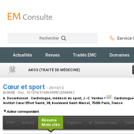
Rechercher
Service C
Rechercher
Actualités
Revues
Traités EMC
Domaines
AKOS (TRAITÉ DE MÉDECINE)
Cœur et sport
- 29/10/12
[6-0630] - Doi : 10.1016/S1634-6939(12)55694-2
⁎
A. Ducardonnet :
Cardiologue, médecin du sport
, J.-C. Verdier
:
Cardiologue
Institut Cœur Effort Santé, 38, boulevard Saint-Marcel, 75005 Paris, France
Auteur correspondant.
Résumé
PDF
Article
Figures
Testez-vous
Tabl
Mots clés