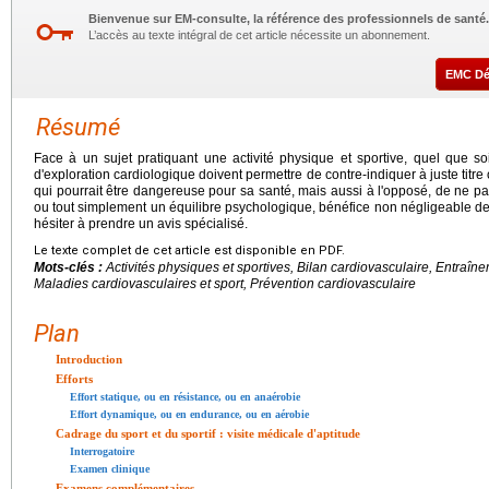
Bienvenue sur EM-consulte, la référence des professionnels de santé.
L’accès au texte intégral de cet article nécessite un abonnement.
EMC D
Résumé
Face à un sujet pratiquant une activité physique et sportive, quel que soi
d'exploration cardiologique doivent permettre de contre-indiquer à juste tit
qui pourrait être dangereuse pour sa santé, mais aussi à l'opposé, de ne pas
ou tout simplement un équilibre psychologique, bénéfice non négligeable de l
hésiter à prendre un avis spécialisé.
Le texte complet de cet article est disponible en PDF.
Mots-clés :
Activités physiques et sportives, Bilan cardiovasculaire, Entraîn
Maladies cardiovasculaires et sport, Prévention cardiovasculaire
Plan
Introduction
Efforts
Effort statique, ou en résistance, ou en anaérobie
Effort dynamique, ou en endurance, ou en aérobie
Cadrage du sport et du sportif : visite médicale d'aptitude
Interrogatoire
Examen clinique
Examens complémentaires