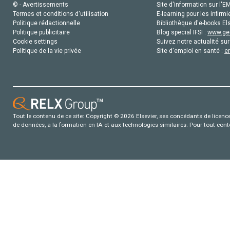
© - Avertissements
Site d'information sur l'E
Termes et conditions d'utilisation
E-learning pour les infirmi
Politique rédactionnelle
Bibliothèque d'e-books Els
Politique publicitaire
Blog special IFSI :
www.gen
Cookie settings
Suivez notre actualité sur
Politique de la vie privée
Site d'emploi en santé :
e
Tout le contenu de ce site: Copyright © 2026 Elsevier, ses concédants de licence e
de données, a la formation en IA et aux technologies similaires. Pour tout con