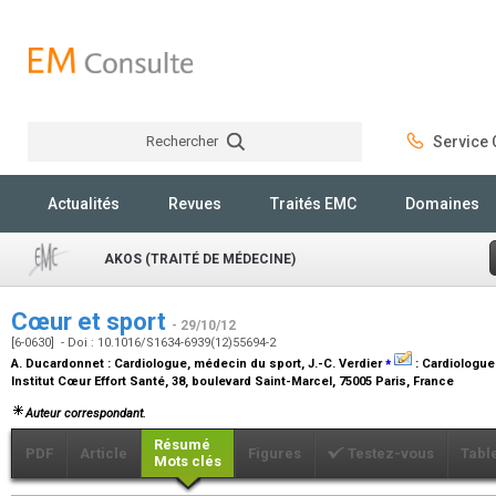
Rechercher
Service C
Rechercher
Actualités
Revues
Traités EMC
Domaines
AKOS (TRAITÉ DE MÉDECINE)
Cœur et sport
- 29/10/12
[6-0630] - Doi : 10.1016/S1634-6939(12)55694-2
⁎
A. Ducardonnet :
Cardiologue, médecin du sport
, J.-C. Verdier
:
Cardiologue
Institut Cœur Effort Santé, 38, boulevard Saint-Marcel, 75005 Paris, France
Auteur correspondant.
Résumé
PDF
Article
Figures
Testez-vous
Tabl
Mots clés