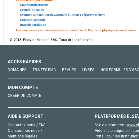
Électrocardiogramme
Examen de Holter
Évaluer l'appareil cardiovasculaire à l'effort : l'épreuve d'effort
Échocardiographie
Imagerie cardiaque
Facteur de risque « sédentarité » et bénéfices de l'activité physique en endurance
© 2013 Elsevier Masson SAS. Tous droits réservés.
ACCÈS RAPIDES
DOMAINES
TRAITÉS EMC
REVUES
LIVRES
NOS FORMULES D'AB
MON COMPTE
CRÉER UN COMPTE
AIDE & SUPPORT
PLATEFORMES ELSE
Contactez-nous / FAQ
Site e-commerce :
www.el
Qui sommes-nous ?
Aide à la pratique clinique
Mentions légales
Portail pour les institution