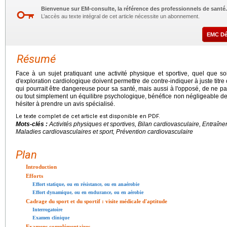
Bienvenue sur EM-consulte, la référence des professionnels de santé.
L’accès au texte intégral de cet article nécessite un abonnement.
EMC D
Résumé
Face à un sujet pratiquant une activité physique et sportive, quel que soi
d'exploration cardiologique doivent permettre de contre-indiquer à juste tit
qui pourrait être dangereuse pour sa santé, mais aussi à l'opposé, de ne pas
ou tout simplement un équilibre psychologique, bénéfice non négligeable de l
hésiter à prendre un avis spécialisé.
Le texte complet de cet article est disponible en PDF.
Mots-clés :
Activités physiques et sportives, Bilan cardiovasculaire, Entraîn
Maladies cardiovasculaires et sport, Prévention cardiovasculaire
Plan
Introduction
Efforts
Effort statique, ou en résistance, ou en anaérobie
Effort dynamique, ou en endurance, ou en aérobie
Cadrage du sport et du sportif : visite médicale d'aptitude
Interrogatoire
Examen clinique
Examens complémentaires