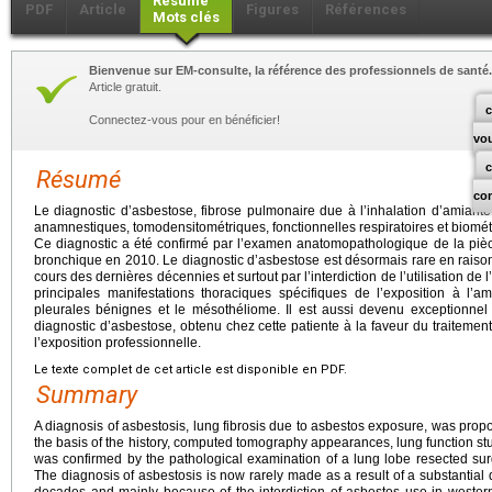
Résumé
PDF
Article
Figures
Références
Mots clés
Bienvenue sur EM-consulte, la référence des professionnels de santé.
Article gratuit.
c
Connectez-vous pour en bénéficier!
vo
Résumé
co
Le diagnostic d’asbestose, fibrose pulmonaire due à l’inhalation d’amian
anamnestiques, tomodensitométriques, fonctionnelles respiratoires et biomé
Ce diagnostic a été confirmé par l’examen anatomopathologique de la pièc
bronchique en 2010. Le diagnostic d’asbestose est désormais rare en raiso
cours des dernières décennies et surtout par l’interdiction de l’utilisation d
principales manifestations thoraciques spécifiques de l’exposition à l’
pleurales bénignes et le mésothéliome. Il est aussi devenu exceptionnel 
diagnostic d’asbestose, obtenu chez cette patiente à la faveur du traitement
l’exposition professionnelle.
Le texte complet de cet article est disponible en PDF.
Summary
A diagnosis of asbestosis, lung fibrosis due to asbestos exposure, was pro
the basis of the history, computed tomography appearances, lung function stu
was confirmed by the pathological examination of a lung lobe resected surg
The diagnosis of asbestosis is now rarely made as a result of a substantial