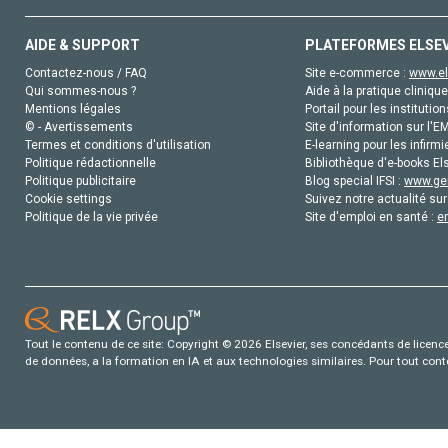
AIDE & SUPPORT
PLATEFORMES ELSE
Contactez-nous / FAQ
Site e-commerce :
www.el
Qui sommes-nous ?
Aide à la pratique clinique
Mentions légales
Portail pour les institution
© - Avertissements
Site d'information sur l'E
Termes et conditions d'utilisation
E-learning pour les infirmi
Politique rédactionnelle
Bibliothèque d'e-books Els
Politique publicitaire
Blog special IFSI :
www.gen
Cookie settings
Suivez notre actualité sur
Politique de la vie privée
Site d'emploi en santé :
e
Tout le contenu de ce site: Copyright © 2026 Elsevier, ses concédants de licence e
de données, a la formation en IA et aux technologies similaires. Pour tout con