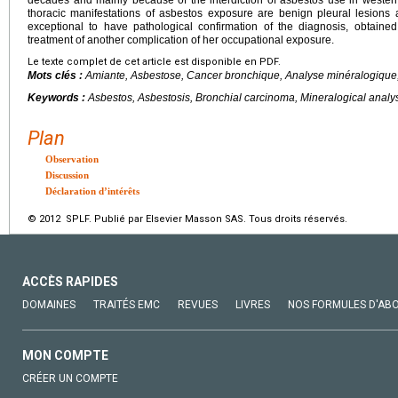
decades and mainly because of the interdiction of asbestos use in western 
thoracic manifestations of asbestos exposure are benign pleural lesion
exceptional to have pathological confirmation of the diagnosis, obtaine
treatment of another complication of her occupational exposure.
Le texte complet de cet article est disponible en PDF.
Mots clés :
Amiante, Asbestose, Cancer bronchique, Analyse minéralogique
Keywords :
Asbestos, Asbestosis, Bronchial carcinoma, Mineralogical analy
Plan
Observation
Discussion
Déclaration d’intérêts
© 2012 SPLF. Publié par Elsevier Masson SAS. Tous droits réservés.
ACCÈS RAPIDES
DOMAINES
TRAITÉS EMC
REVUES
LIVRES
NOS FORMULES D'AB
MON COMPTE
CRÉER UN COMPTE