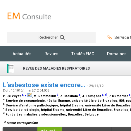
Rechercher
Service C
Rechercher
Actualités
Revues
Traités EMC
Domaines
REVUE DES MALADIES RESPIRATOIRES
L’asbestose existe encore…
- 29/11/12
Doi : 10.1016/j.rmr.2012.04.008
a
,
⁎
b
a
a
,
d
a
P. De Vuyst
, M. Remmelink
, Z. Mekinda
, J. Thimpont
, P. Dumortier
a
Service de pneumologie, hôpital Erasme, université Libre de Bruxelles, 808, ro
b
Service d’anatomie pathologique, hôpital Erasme, université Libre de Bruxelles
c
Service de radiologie, hôpital Erasme, université Libre de Bruxelles, Bruxelles,
d
Fonds des maladies professionnelles, Bruxelles, Belgique
Auteur correspondant.