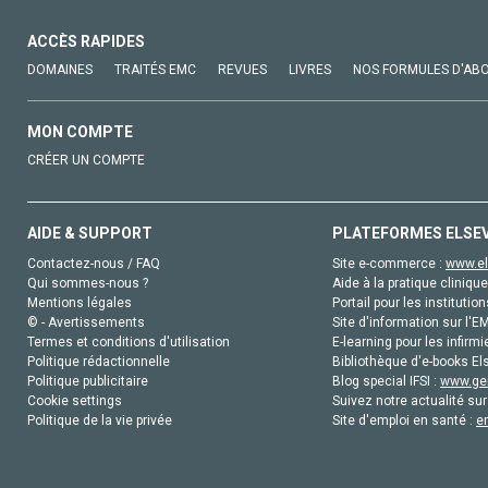
ACCÈS RAPIDES
DOMAINES
TRAITÉS EMC
REVUES
LIVRES
NOS FORMULES D'AB
MON COMPTE
CRÉER UN COMPTE
AIDE & SUPPORT
PLATEFORMES ELSE
Contactez-nous / FAQ
Site e-commerce :
www.el
Qui sommes-nous ?
Aide à la pratique clinique
Mentions légales
Portail pour les institution
© - Avertissements
Site d'information sur l'E
Termes et conditions d'utilisation
E-learning pour les infirmi
Politique rédactionnelle
Bibliothèque d'e-books Els
Politique publicitaire
Blog special IFSI :
www.gen
Cookie settings
Suivez notre actualité sur
Politique de la vie privée
Site d'emploi en santé :
e