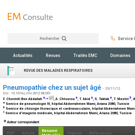
Rechercher
Service C
Rechercher
Actualités
Revues
Traités EMC
Domaines
REVUE DES MALADIES RESPIRATOIRES
Pneumopathie chez un sujet âgé
- 29/11/12
Doi : 10.1016/j.rmr.2012.08.001
a
,
⁎
a
a
a
b
F. Chermiti Ben Abdallah
, A. Chtourou
, T. Abid
, S. Taktak
, T. Mestiri
, 
a
Service de pneumologie IV, hôpital Abderrahmen Mami, Ariana 2080, Tunisie
b
Service de chirurgie thoracique et cardiovasculaire, hôpital Abderrahmen Mami
c
Service d’imagerie médicale, hôpital Abderrahmen Mami, Ariana 2080, Tunisie
Auteur correspondant.
Résumé
PDF
Article
Figures
Références