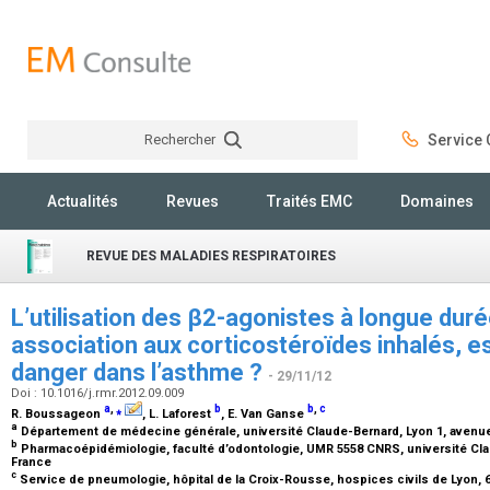
Rechercher
Service C
Rechercher
Actualités
Revues
Traités EMC
Domaines
REVUE DES MALADIES RESPIRATOIRES
L’utilisation des β2-agonistes à longue duré
association aux corticostéroïdes inhalés, e
danger dans l’asthme ?
- 29/11/12
Doi : 10.1016/j.rmr.2012.09.009
a
,
⁎
b
b
,
c
R. Boussageon
, L. Laforest
, E. Van Ganse
a
Département de médecine générale, université Claude-Bernard, Lyon 1, avenue
b
Pharmacoépidémiologie, faculté d’odontologie, UMR 5558 CNRS, université Cla
France
c
Service de pneumologie, hôpital de la Croix-Rousse, hospices civils de Lyon, 