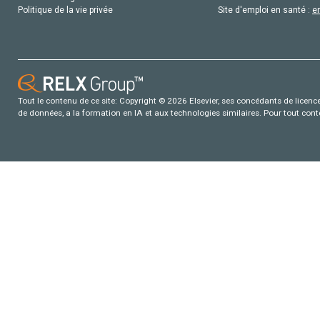
Politique de la vie privée
Site d'emploi en santé :
e
Tout le contenu de ce site: Copyright © 2026 Elsevier, ses concédants de licence e
de données, a la formation en IA et aux technologies similaires. Pour tout con