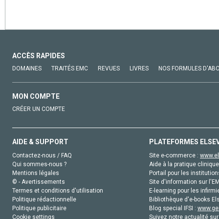
ACCÈS RAPIDES
DOMAINES
TRAITÉS EMC
REVUES
LIVRES
NOS FORMULES D'AB
MON COMPTE
CRÉER UN COMPTE
AIDE & SUPPORT
PLATEFORMES ELSE
Contactez-nous / FAQ
Site e-commerce :
www.el
Qui sommes-nous ?
Aide à la pratique clinique
Mentions légales
Portail pour les institution
© - Avertissements
Site d'information sur l'E
Termes et conditions d'utilisation
E-learning pour les infirmi
Politique rédactionnelle
Bibliothèque d'e-books Els
Politique publicitaire
Blog special IFSI :
www.gen
Cookie settings
Suivez notre actualité sur