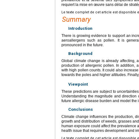
requiert la mise en œuvre sans délai de strat
Le texte complet de cet article est disponible 
Summary
Introduction
There is growing evidence to support an incre
aeroallergens such as pollen. It is gener
pronounced in the future.
Background
Global climate change is already affecting, and 
production of allergenic pollen. In addition
with high pollen counts. It could also increase
towards the poles and higher altitudes. Finally
Viewpoint
These predictions are subject to uncertainties
Understanding the magnitude and direction of t
future allergic disease burden and model the i
Conclusions
Climate change influences the production, dis
growth and distribution of weeds, grasses an
human exposure could affect the prevalence and
health issue that requires development and im
Le texte complet de cet article est disponible 