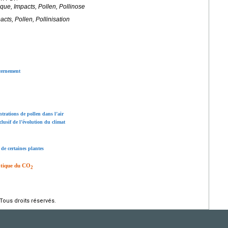
ue, Impacts, Pollen, Pollinose
cts, Pollen, Pollinisation
scernement
trations de pollen dans l’air
lusif de l’évolution du climat
 de certaines plantes
matique du CO
2
Tous droits réservés.