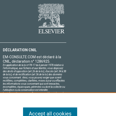
DÉCLARATION CNIL
EM-CONSULTE.COM est déclaré à la
CNIL, déclaration n° 1286925.
En application de la loi nº78-17 du 6 janvier 1978 relative à
l'informatique, aux fichiers et aux libertés, vous disposez
des droits d'opposition (art.26 de la loi), d'accès (art.34 à 38
de la loi), et de rectification (art.36 de la loi) des données
vous concernant. Ainsi, vous pouvez exiger que soient
rectifiées, complétées, clarifiées, mises à jour ou effacées
les informations vous concernant qui sont inexactes,
incomplètes, équivoques, périmées ou dont la collecte ou
l'utilisation ou la conservation est interdite.
Les informations personnelles concernant les visiteurs de
notre site, y compris leur identité, sont confidentielles.
Le responsable du site s'engage sur l'honneur à respecter
les conditions légales de confidentialité applicables en
France et à ne pas divulguer ces informations à des tiers.
Accept all cookies