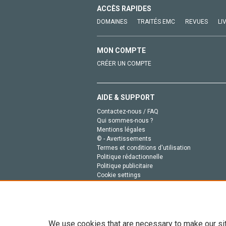
ACCÈS RAPIDES
DOMAINES
TRAITÉS EMC
REVUES
LI
MON COMPTE
CRÉER UN COMPTE
AIDE & SUPPORT
Contactez-nous / FAQ
Qui sommes-nous ?
Mentions légales
© - Avertissements
Termes et conditions d'utilisation
Politique rédactionnelle
Politique publicitaire
Cookie settings
Politique de la vie privée
We use cookies that are necessary to make our si