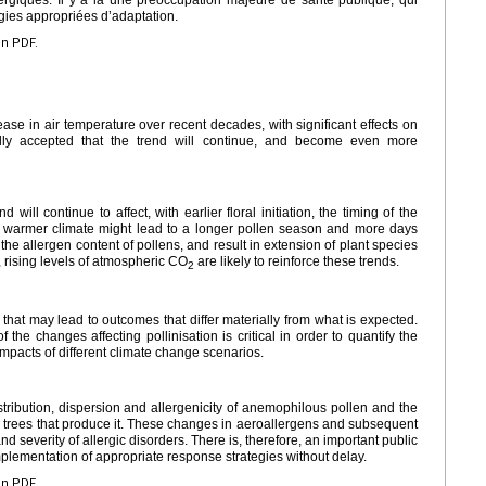
égies appropriées d’adaptation.
en PDF.
ase in air temperature over recent decades, with significant effects on
ally accepted that the trend will continue, and become even more
will continue to affect, with earlier floral initiation, the timing of the
, a warmer climate might lead to a longer pollen season and more days
 the allergen content of pollens, and result in extension of plant species
, rising levels of atmospheric CO
are likely to reinforce these trends.
2
 that may lead to outcomes that differ materially from what is expected.
he changes affecting pollinisation is critical in order to quantify the
mpacts of different climate change scenarios.
tribution, dispersion and allergenicity of anemophilous pollen and the
d trees that produce it. These changes in aeroallergens and subsequent
 severity of allergic disorders. There is, therefore, an important public
plementation of appropriate response strategies without delay.
en PDF.