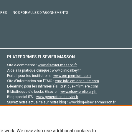
VRES
NOS FORMULES D'ABONNEMENTS
PLATEFORMES ELSEVIER MASSON
Site e-commerce :
www.elsevier-masson.fr
Aide à la pratique clinique :
www.clinicalkey.fr
Portail pour les institutions :
www.em-premium.com
Site d'information sur l'EMC :
emc-info.em-consulte.com
E-learning pour les infirmier(e)s :
pratique-infirmiere.com
Bibliothèque d'e-books Elsevier :
www.elsevierelibrary.fr
Blog special IFSI :
www.generationelsevier.fr
Suivez notre actualité sur notre blog :
www.blog-elsevier-masson.fr
Site d'emploi en santé :
emploisante.com
te work. We may also use additional cookies to