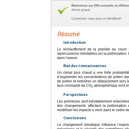
Bienvenue sur EM-consulte, la référen
Article gratuit.
Connectez-vous pour en bénéficier!
Résumé
Introduction
Le réchauffement de la planète au cours 
répercussions inévitables sur la pollinisation
dans l’avenir.
État des connaissances
Un climat plus chaud a une forte probabilité 
d’augmenter les concentrations de pollen dans
de pollen et entraîner un déplacement vers le
taux croissants de CO
atmosphérique sont en 
2
Perspectives
Les prévisions sont inévitablement entachées
des changements affectant la pollinisation e
modéliser les impacts à venir dans le cadre de
Conclusions
Le changement climatique influence l’exposi
prévalence et la sévérité des symptômes all