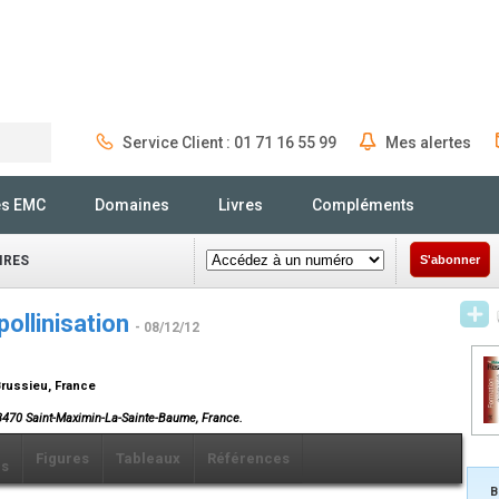
Service Client : 01 71 16 55 99
Mes alertes
Rechercher
és EMC
Domaines
Livres
Compléments
IRES
S'abonner
ollinisation
- 08/12/12
Brussieu, France
3470 Saint-Maximin-La-Sainte-Baume, France.
Figures
Tableaux
Références
ls
B