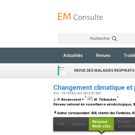
Rechercher
Actualités
Revues
Trait
REVUE DES MALADIES RESPIRATO
Changement climatique et p
Doi : 10.1016/j.rmr.2012.07.007
1
1
⁎
,
J.-P. Besancenot
, M. Thibaudon
Réseau national de surveillance aérobiologique, 
Auteur correspondant. 468, chemin des Fontaines, 8
Résumé
Points
PDF
Article
Mots clés
essentie