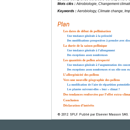
Mots clés :
Aérobiologie, Changement climatiq
Keywords :
Aerobiology, Climate change, Impa
Plan
Les dates de début de pollinisation
Une tendance générale à la précocité
Des modélisations prospectives à prendre avec di
La durée de la saison pollinique
Une tendance générale à l’allongement
Des exceptions assez nombreuses
Les quantités de pollen aéroporté
Une tendance générale à l’augmentation des concen
Des exceptions assez nombreuses et un rôle non exc
L’allergénicité des pollens
Vers une nouvelle géographie des pollens
La modification de l’aire de répartition potentielle
Les plantes suivront-elles « leur » climat ?
Des tendances renforcées par l’effet extra-cli
Conclusion
Déclaration d’intérêts
© 2012 SPLF. Publié par Elsevier Masson SAS. 