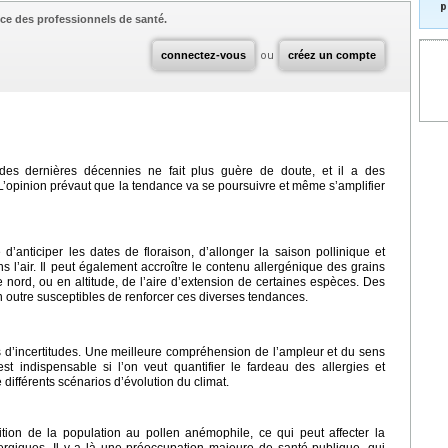
p
ce des professionnels de santé.
connectez-vous
ou
créez un compte
des dernières décennies ne fait plus guère de doute, et il a des
. L’opinion prévaut que la tendance va se poursuivre et même s’amplifier
d’anticiper les dates de floraison, d’allonger la saison pollinique et
 l’air. Il peut également accroître le contenu allergénique des grains
 nord, ou en altitude, de l’aire d’extension de certaines espèces. Des
outre susceptibles de renforcer ces diverses tendances.
 d’incertitudes. Une meilleure compréhension de l’ampleur et du sens
st indispensable si l’on veut quantifier le fardeau des allergies et
 différents scénarios d’évolution du climat.
tion de la population au pollen anémophile, ce qui peut affecter la
ergiques. Il y a là une préoccupation majeure de santé publique, qui