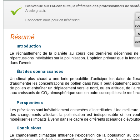
Bienvenue sur EM-consulte, la référence des professionnels de santé.
Article gratuit.
c
Connectez-vous pour en bénéficier!
vo
Résumé
co
Introduction
Le réchauffement de la planète au cours des dernières décennies ne f
répercussions inévitables sur la pollinisation. L’opinion prévaut que la tend
dans l’avenir.
État des connaissances
Un climat plus chaud a une forte probabilité d’anticiper les dates de flora
d’augmenter les concentrations de pollen dans l’air. Il peut également accr
de pollen et entraîner un déplacement vers le nord, ou en altitude, de l’ai
taux croissants de CO
atmosphérique sont en outre susceptibles de renforc
2
Perspectives
Les prévisions sont inévitablement entachées d’incertitudes. Une meilleur
des changements affectant la pollinisation est indispensable si l’on veut
modéliser les impacts à venir dans le cadre de différents scénarios d’évolutio
Conclusions
Le changement climatique influence l’exposition de la population au poll
prévalence et la sévérité des symptômes allergiques. Il y a là une préoc