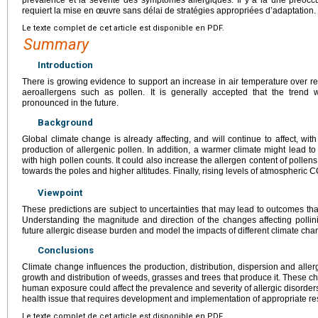
requiert la mise en œuvre sans délai de stratégies appropriées d’adaptation.
Le texte complet de cet article est disponible en PDF.
Summary
Introduction
There is growing evidence to support an increase in air temperature over rec
aeroallergens such as pollen. It is generally accepted that the tren
pronounced in the future.
Background
Global climate change is already affecting, and will continue to affect, with ea
production of allergenic pollen. In addition, a warmer climate might lead 
with high pollen counts. It could also increase the allergen content of pollens
towards the poles and higher altitudes. Finally, rising levels of atmospheric 
Viewpoint
These predictions are subject to uncertainties that may lead to outcomes that
Understanding the magnitude and direction of the changes affecting pollinisa
future allergic disease burden and model the impacts of different climate ch
Conclusions
Climate change influences the production, distribution, dispersion and alle
growth and distribution of weeds, grasses and trees that produce it. These
human exposure could affect the prevalence and severity of allergic disorders.
health issue that requires development and implementation of appropriate re
Le texte complet de cet article est disponible en PDF.