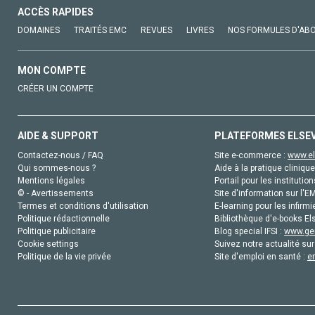
ACCÈS RAPIDES
DOMAINES
TRAITÉS EMC
REVUES
LIVRES
NOS FORMULES D'AB
MON COMPTE
CRÉER UN COMPTE
AIDE & SUPPORT
PLATEFORMES ELSE
Contactez-nous / FAQ
Site e-commerce :
www.el
Qui sommes-nous ?
Aide à la pratique clinique
Mentions légales
Portail pour les institution
© - Avertissements
Site d'information sur l'E
Termes et conditions d'utilisation
E-learning pour les infirmi
Politique rédactionnelle
Bibliothèque d'e-books Els
Politique publicitaire
Blog special IFSI :
www.gen
Cookie settings
Suivez notre actualité sur
Politique de la vie privée
Site d'emploi en santé :
e