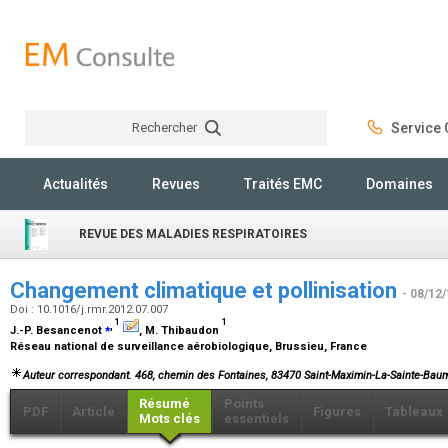
Rechercher
Service C
Rechercher
Actualités
Revues
Traités EMC
Domaines
REVUE DES MALADIES RESPIRATOIRES
Changement climatique et pollinisation
- 08/12
Doi : 10.1016/j.rmr.2012.07.007
1
1
⁎
,
J.-P. Besancenot
, M. Thibaudon
Réseau national de surveillance aérobiologique, Brussieu, France
Auteur correspondant. 468, chemin des Fontaines, 83470 Saint-Maximin-La-Sainte-Baum
Résumé
Points
PDF
Article
Figures
Tableaux
Mots clés
essentiels