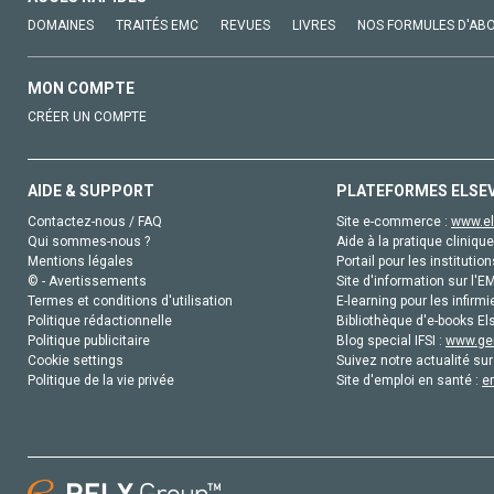
DOMAINES
TRAITÉS EMC
REVUES
LIVRES
NOS FORMULES D'AB
MON COMPTE
CRÉER UN COMPTE
AIDE & SUPPORT
PLATEFORMES ELSE
Contactez-nous / FAQ
Site e-commerce :
www.el
Qui sommes-nous ?
Aide à la pratique clinique
Mentions légales
Portail pour les institution
© - Avertissements
Site d'information sur l'E
Termes et conditions d'utilisation
E-learning pour les infirmi
Politique rédactionnelle
Bibliothèque d'e-books Els
Politique publicitaire
Blog special IFSI :
www.gen
Cookie settings
Suivez notre actualité sur
Politique de la vie privée
Site d'emploi en santé :
e