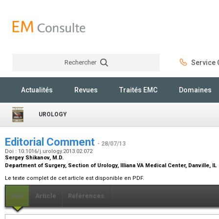
Rechercher
Service C
Rechercher
Actualités
Revues
Traités EMC
Domaines
UROLOGY
Editorial Comment
- 28/07/13
Doi : 10.1016/j.urology.2013.02.072
Sergey Shikanov,
M.D.
Department of Surgery, Section of Urology, Illiana VA Medical Center, Danville, IL
Le texte complet de cet article est disponible en PDF.
PDF
Article
Références