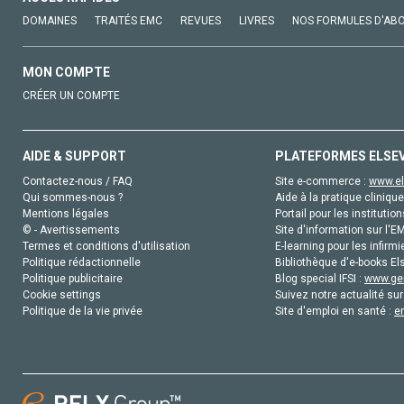
DOMAINES
TRAITÉS EMC
REVUES
LIVRES
NOS FORMULES D'AB
MON COMPTE
CRÉER UN COMPTE
AIDE & SUPPORT
PLATEFORMES ELSE
Contactez-nous / FAQ
Site e-commerce :
www.el
Qui sommes-nous ?
Aide à la pratique clinique
Mentions légales
Portail pour les institution
© - Avertissements
Site d'information sur l'E
Termes et conditions d'utilisation
E-learning pour les infirmi
Politique rédactionnelle
Bibliothèque d'e-books Els
Politique publicitaire
Blog special IFSI :
www.gen
Cookie settings
Suivez notre actualité sur
Politique de la vie privée
Site d'emploi en santé :
e