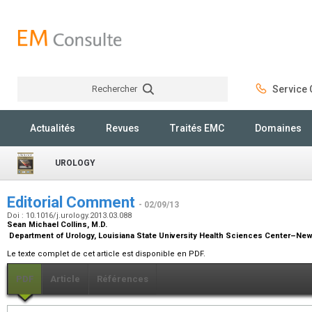
Rechercher
Service C
Rechercher
Actualités
Revues
Traités EMC
Domaines
UROLOGY
Editorial Comment
- 02/09/13
Doi : 10.1016/j.urology.2013.03.088
Sean Michael Collins,
M.D.
Department of Urology, Louisiana State University Health Sciences Center–New
Le texte complet de cet article est disponible en PDF.
PDF
Article
Références