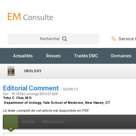
Rechercher
Service C
Rechercher
Actualités
Revues
Traités EMC
Domaines
UROLOGY
Editorial Comment
- 02/09/13
Doi : 10.1016/j.urology.2013.07.023
Toby C. Chai,
M.D.
Department of Urology, Yale School of Medicine, New Haven, CT
Le texte complet de cet article est disponible en PDF.
PDF
Article
Références