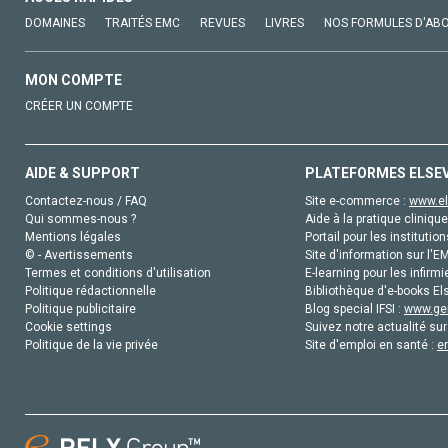
DOMAINES
TRAITÉS EMC
REVUES
LIVRES
NOS FORMULES D'AB
MON COMPTE
CRÉER UN COMPTE
AIDE & SUPPORT
PLATEFORMES ELSE
Contactez-nous / FAQ
Site e-commerce :
www.el
Qui sommes-nous ?
Aide à la pratique clinique
Mentions légales
Portail pour les institution
© - Avertissements
Site d'information sur l'E
Termes et conditions d'utilisation
E-learning pour les infirmi
Politique rédactionnelle
Bibliothèque d'e-books Els
Politique publicitaire
Blog special IFSI :
www.gen
Cookie settings
Suivez notre actualité sur
Politique de la vie privée
Site d'emploi en santé :
e