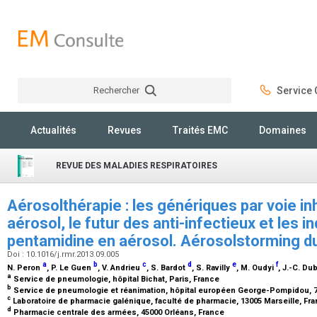
Rechercher
Service C
Rechercher
Actualités
Revues
Traités EMC
Domaines
REVUE DES MALADIES RESPIRATOIRES
Aérosolthérapie : les génériques par voie in
aérosol, le futur des anti-infectieux et les in
pentamidine en aérosol. Aérosolstorming d
Doi : 10.1016/j.rmr.2013.09.005
a
b
c
d
e
f
N. Peron
, P. Le Guen
, V. Andrieu
, S. Bardot
, S. Ravilly
, M. Oudyi
, J.-C. D
a
Service de pneumologie, hôpital Bichat, Paris, France
b
Service de pneumologie et réanimation, hôpital européen George-Pompidou, 7
c
Laboratoire de pharmacie galénique, faculté de pharmacie, 13005 Marseille, Fr
d
Pharmacie centrale des armées, 45000 Orléans, France