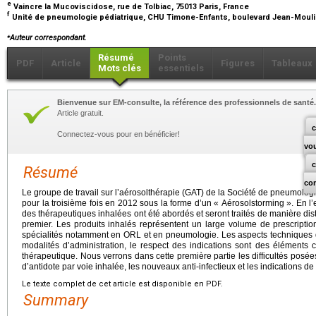
e
Vaincre la Mucoviscidose, rue de Tolbiac, 75013 Paris, France
f
Unité de pneumologie pédiatrique, CHU Timone-Enfants, boulevard Jean-Moulin
⁎
Auteur correspondant.
Résumé
Points
PDF
Article
Figures
Tableaux
Mots clés
essentiels
Bienvenue sur EM-consulte, la référence des professionnels de santé.
Article gratuit.
c
Connectez-vous pour en bénéficier!
vo
Résumé
co
Le groupe de travail sur l’aérosolthérapie (GAT) de la Société de pneumologi
pour la troisième fois en 2012 sous la forme d’un « Aérosolstorming ». En l’
des thérapeutiques inhalées ont été abordés et seront traités de manière disti
premier. Les produits inhalés représentent un large volume de prescription,
spécialités notamment en ORL et en pneumologie. Les aspects techniques 
modalités d’administration, le respect des indications sont des éléments cl
thérapeutique. Nous verrons dans cette première partie les difficultés posée
d’antidote par voie inhalée, les nouveaux anti-infectieux et les indications d
Le texte complet de cet article est disponible en PDF.
Summary