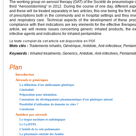
The working group on aerosol therapy (GAT) of the Société de pneumologie d
third “Aerosolstorming” in 2012. During the course of one day, different as
and these will be treated separately in two articles, this one being the first.
of prescriptions both in the community and in hospital settings and they inv
and respiratory care. Technical aspects of the development of these prod
compliance with their indications are key elements for the effective therapeuti
article, we will review issues concerning generic inhaled products, the ex
infective agents and indications for inhaled pentamidine.
Le texte complet de cet article est disponible en PDF.
Mots clés :
Traitements inhalés, Générique, Antidote, Anti-infectieux, Pentam
Keywords :
Inhaled treatments, Generics, Antidote, Anti-infectives, Pentamid
Plan
Introduction
Aérosols et génériques
La définition d’un médicament générique
Généralités
Préparation pour inhalation
Contraintes du développement pharmaceutique d’un générique aérosol
Possibilité d’utilisation de données in vitro ?
Conclusion
Antidote par aérosols
Le risque nucléaire et radiologique
Le Ca-DTPA
L’intérêt de la voie pulmonaire
La pharmacie centrale des Armées