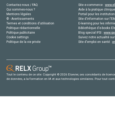
Contactez-nous / FAQ
Site e-commerce :
www.el
Qui sommes-nous ?
Aide à la pratique clinique
Mentions légales
Portail pour les institution
© - Avertissements
Site d'information sur l'E
Termes et conditions d'utilisation
E-learning pour les infirmi
Politique rédactionnelle
Bibliothèque d'e-books Els
Politique publicitaire
Blog special IFSI :
www.gen
Cookie settings
Suivez notre actualité sur
Politique de la vie privée
Site d'emploi en santé :
e
Tout le contenu de ce site: Copyright © 2026 Elsevier, ses concédants de licence e
de données, a la formation en IA et aux technologies similaires. Pour tout con