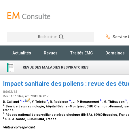
Rechercher
Service C
Rechercher
Actualités
Revues
Traités EMC
Domaines
REVUE DES MALADIES RESPIRATOIRES
Impact sanitaire des pollens : revue des é
04/03/14
Doi : 10.1016/j.rmr.2013.09.017
a
,
⁎
a
a
b
b
D. Caillaud
, Y. Toloba
, R. Raobison
, J.-P. Besancenot
, M. Thibaudon
,
a
Service de pneumologie, hôpital Gabriel-Montpied, CHU Clermont-Ferrand, rue
France
b
Réseau national de surveillance aérobiologique (RNSA), 69960 Brussieu, Franc
c
SEPIA-Santé, 56150 Baud, France
⁎
Auteur correspondant.