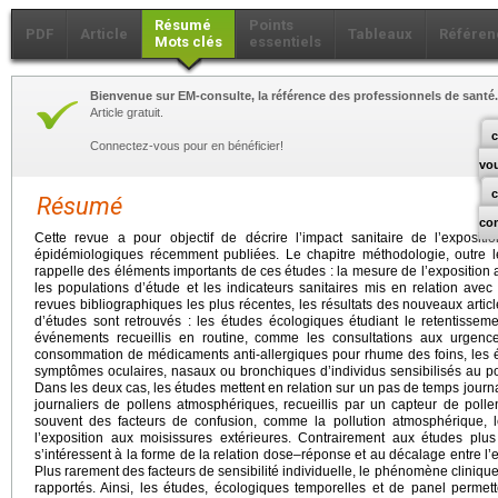
Résumé
Points
PDF
Article
Tableaux
Référen
Mots clés
essentiels
Bienvenue sur EM-consulte, la référence des professionnels de santé.
Article gratuit.
c
Connectez-vous pour en bénéficier!
vo
Résumé
co
Cette revue a pour objectif de décrire l’impact sanitaire de l’exposit
épidémiologiques récemment publiées. Le chapitre méthodologie, outre le
rappelle des éléments importants de ces études : la mesure de l’exposition 
les populations d’étude et les indicateurs sanitaires mis en relation ave
revues bibliographiques les plus récentes, les résultats des nouveaux articl
d’études sont retrouvés : les études écologiques étudiant le retentissem
événements recueillis en routine, comme les consultations aux urgences
consommation de médicaments anti-allergiques pour rhume des foins, les é
symptômes oculaires, nasaux ou bronchiques d’individus sensibilisés au pol
Dans les deux cas, les études mettent en relation sur un pas de temps journali
journaliers de pollens atmosphériques, recueillis par un capteur de poll
souvent des facteurs de confusion, comme la pollution atmosphérique, l
l’exposition aux moisissures extérieures. Contrairement aux études plu
s’intéressent à la forme de la relation dose–réponse et au décalage entre l’
Plus rarement des facteurs de sensibilité individuelle, le phénomène clinique 
rapportés. Ainsi, les études, écologiques temporelles et de panel permette