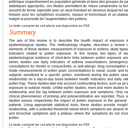
pollinique respectivement en population générale et dans des groupes de patie
statistiques appropriés, ces études permettent de mieux comprendre la fo
souvent de forme sigmoïde avec un seuil éventuel en dessous duquel les sy
linéaire pour les symptômes oculaires, nasaux et bronchique et un plat
malgré la poursuite de l’augmentation des pollens.
Le texte complet de cet article est disponible en PDF.
Summary
The aim of this review is to describe the health impact of exposure 
epidemiological studies. The methodology chapter, describes a review of
elements of these studies: measurement of exposure to pollens, study types
indicators related to pollen exposure. In this review, two types of 
epidemiological evidence of short-term links between pollen exposure and
series studies use daily indicators of asthma exacerbations (emergency
consultations for rhinitis or conjunctivitis, or anti-allergic drug consumptio
relate measurements of pollen grain concentrations to nasal, ocular and b
subjects sensitized to a specific pollen, monitored during the pollen se
relationship on a day-to-day basis between health indicators and daily rat
pollen trap. These studies take into account confounding factors, such as air
exposure to outdoor molds. Unlike earlier studies, more and more studies 
relationship and the lag between pollen exposure and symptoms. Only rarely
clinical phenomenon of priming and polysensitization are reported. Thus, e
studies assess respectively the impact of pollen exposure in the general
patients. Using appropriate statistical tools, these studies provide insi
relationship, with a potential threshold below which symptoms are absent, the
and bronchial symptoms and a plateau where the symptoms do not incre
pollen.
Le texte complet de cet article est disponible en PDF.