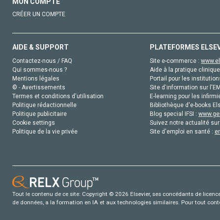
MON COMPTE
CRÉER UN COMPTE
AIDE & SUPPORT
PLATEFORMES ELSE
Contactez-nous / FAQ
Site e-commerce :
www.el
Qui sommes-nous ?
Aide à la pratique clinique
Mentions légales
Portail pour les institution
© - Avertissements
Site d'information sur l'E
Termes et conditions d'utilisation
E-learning pour les infirmi
Politique rédactionnelle
Bibliothèque d'e-books Els
Politique publicitaire
Blog special IFSI :
www.gen
Cookie settings
Suivez notre actualité sur
Politique de la vie privée
Site d'emploi en santé :
e
Tout le contenu de ce site: Copyright © 2026 Elsevier, ses concédants de licence e
de données, a la formation en IA et aux technologies similaires. Pour tout con