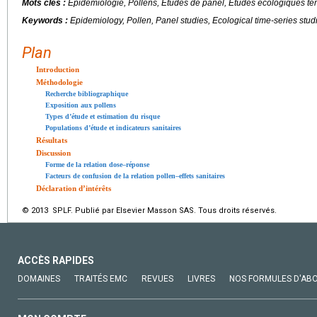
Mots clés :
Épidémiologie, Pollens, Études de panel, Études écologiques te
Keywords :
Epidemiology, Pollen, Panel studies, Ecological time-series stud
Plan
Introduction
Méthodologie
Recherche bibliographique
Exposition aux pollens
Types d’étude et estimation du risque
Populations d’étude et indicateurs sanitaires
Résultats
Discussion
Forme de la relation dose–réponse
Facteurs de confusion de la relation pollen–effets sanitaires
Déclaration d’intérêts
© 2013 SPLF. Publié par Elsevier Masson SAS. Tous droits réservés.
ACCÈS RAPIDES
DOMAINES
TRAITÉS EMC
REVUES
LIVRES
NOS FORMULES D'AB