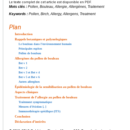
Le texte complet de cet article est disponible en PDF.
Mots clés :
Pollen, Bouleau, Allergie, Allergènes, Traitement
Keywords :
Pollen, Birch, Allergy, Allergens, Treatment
Plan
Introduction
Rappels botaniques et palynologiques
Le bouleau dans l’environnement humain
Principales espèces
Pollen de bouleau
Allergènes du pollen de bouleau
Bet v 1
Bet v 2
Bet v 3 et Bet v 4
Bet v 5 et Bet v 6
Autres allergènes
Épidémiologie de la sensibilisation au pollen de bouleau
Aspects cliniques
Traitement de l’allergie au pollen de bouleau
Traitement symptomatique
Mesures d’éviction [
,
]
Immunothérapie spécifique (ITS)
Conclusion
Déclaration d’intérêts