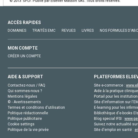
© 2013 SPLF. Publié par Elsevier Masson SAS. Tous droits réservés.
ACCÈS RAPIDES
DOMAINES
TRAITÉS EMC
REVUES
LIVRES
NOS FORMULES D'AB
MON COMPTE
CRÉER UN COMPTE
AIDE & SUPPORT
PLATEFORMES ELSE
Contactez-nous / FAQ
Site e-commerce :
www.el
Qui sommes-nous ?
Aide à la pratique clinique
Mentions légales
Portail pour les institution
© - Avertissements
Site d'information sur l'E
Termes et conditions d'utilisation
E-learning pour les infirmi
Politique rédactionnelle
Bibliothèque d'e-books Els
Politique publicitaire
Blog special IFSI :
www.gen
Cookie settings
Suivez notre actualité sur
Politique de la vie privée
Site d'emploi en santé :
e