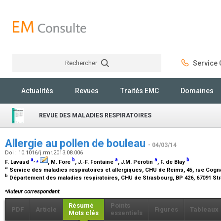
Rechercher
Service C
Rechercher
Actualités
Revues
Traités EMC
Domaines
REVUE DES MALADIES RESPIRATOIRES
Allergie au pollen de bouleau
- 04/03/14
Doi : 10.1016/j.rmr.2013.08.006
a
,
⁎
b
a
a
b
F. Lavaud
, M. Fore
, J.-F. Fontaine
, J.M. Pérotin
, F. de Blay
a
Service des maladies respiratoires et allergiques, CHU de Reims, 45, rue Cog
b
Département des maladies respiratoires, CHU de Strasbourg, BP 426, 67091 S
⁎
Auteur correspondant.
Résumé
Points
PDF
Article
Figures
Tableaux
Mots clés
essentiels