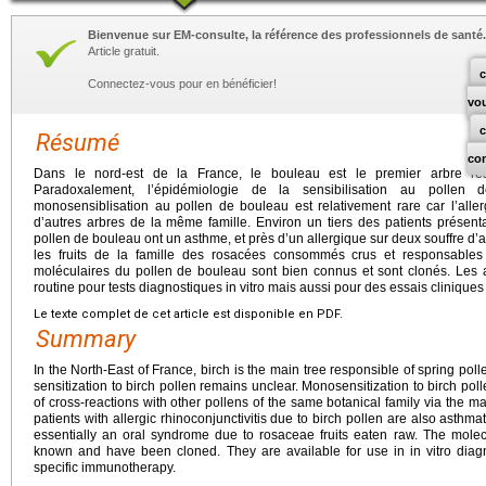
Bienvenue sur EM-consulte, la référence des professionnels de santé.
Article gratuit.
c
Connectez-vous pour en bénéficier!
vo
Résumé
co
Dans le nord-est de la France, le bouleau est le premier arbre res
Paradoxalement, l’épidémiologie de la sensibilisation au pollen
monosensiblisation au pollen de bouleau est relativement rare car l’all
d’autres arbres de la même famille. Environ un tiers des patients présenta
pollen de bouleau ont un asthme, et près d’un allergique sur deux souffre d’a
les fruits de la famille des rosacées consommés crus et responsable
moléculaires du pollen de bouleau sont bien connus et sont clonés. Les 
routine pour tests diagnostiques in vitro mais aussi pour des essais clinique
Le texte complet de cet article est disponible en PDF.
Summary
In the North-East of France, birch is the main tree responsible of spring pol
sensitization to birch pollen remains unclear. Monosensitization to birch po
of cross-reactions with other pollens of the same botanical family via the ma
patients with allergic rhinoconjunctivitis due to birch pollen are also asthmat
essentially an oral syndrome due to rosaceae fruits eaten raw. The molecu
known and have been cloned. They are available for use in in vitro diagnos
specific immunotherapy.