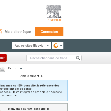
Ma bibliothèque
Connexion
Autres sites Elsevier
ner
Export
Article suivant
ienvenue sur EM-consulte, la référence des
rofessionnels de santé.
’accès au texte intégral de cet article nécessite
n abonnement.
Bienvenue sur EM-consulte, la