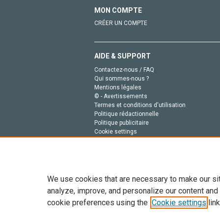
MON COMPTE
CRÉER UN COMPTE
AIDE & SUPPORT
Contactez-nous / FAQ
Qui sommes-nous ?
Mentions légales
© - Avertissements
Termes et conditions d'utilisation
Politique rédactionnelle
Politique publicitaire
Cookie settings
Politique de la vie privée
We use cookies that are necessary to make our si
analyze, improve, and personalize our content and
cookie preferences using the
Cookie settings
link
Tout le contenu de ce site: Copyright © 2026 Else
de données, a la formation en IA et aux technol