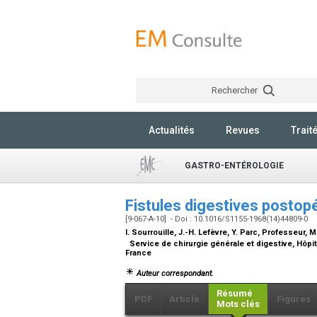
Rechercher
Actualités
Revues
Trait
GASTRO-ENTÉROLOGIE
Fistules digestives postop
[9-067-A-10] - Doi : 10.1016/S1155-1968(14)44809-0
I. Sourrouille, J.-H. Lefèvre, Y. Parc,
Professeur, M.
Service de chirurgie générale et digestive, Hôpit
France
Auteur correspondant.
Résumé
PDF
Article
Figures
Mots clés