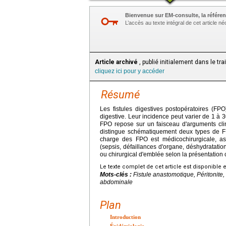
Bienvenue sur EM-consulte, la référen
L’accès au texte intégral de cet article 
Article archivé
, publié initialement dans le tr
cliquez ici pour y accéder
Résumé
Les fistules digestives postopératoires (FPO
digestive. Leur incidence peut varier de 1 à 3
FPO repose sur un faisceau d'arguments clin
distingue schématiquement deux types de FP
charge des FPO est médicochirurgicale, a
(sepsis, défaillances d'organe, déshydratation
ou chirurgical d'emblée selon la présentation 
Le texte complet de cet article est disponible 
Mots-clés :
Fistule anastomotique, Péritonite,
abdominale
Plan
Introduction