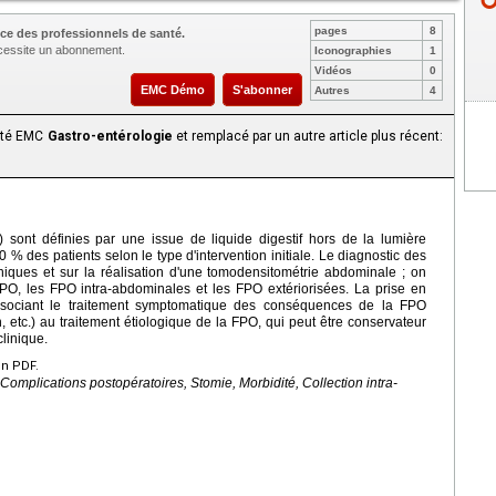
pages
8
ce des professionnels de santé.
nécessite un abonnement.
Iconographies
1
Vidéos
0
EMC Démo
S'abonner
Autres
4
aité EMC
Gastro-entérologie
et remplacé par un autre article plus récent:
) sont définies par une issue de liquide digestif hors de la lumière
0 % des patients selon le type d'intervention initiale. Le diagnostic des
iques et sur la réalisation d'une tomodensitométrie abdominale ; on
O, les FPO intra-abdominales et les FPO extériorisées. La prise en
ssociant le traitement symptomatique des conséquences de la FPO
, etc.) au traitement étiologique de la FPO, qui peut être conservateur
clinique.
en PDF.
 Complications postopératoires, Stomie, Morbidité, Collection intra-