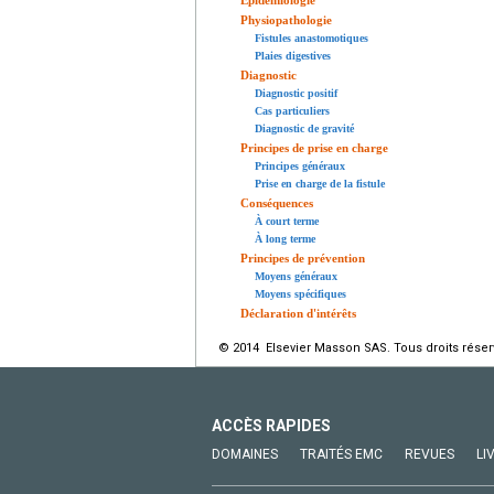
Épidémiologie
Physiopathologie
Fistules anastomotiques
Plaies digestives
Diagnostic
Diagnostic positif
Cas particuliers
Diagnostic de gravité
Principes de prise en charge
Principes généraux
Prise en charge de la fistule
Conséquences
À court terme
À long terme
Principes de prévention
Moyens généraux
Moyens spécifiques
Déclaration d'intérêts
© 2014 Elsevier Masson SAS. Tous droits réser
ACCÈS RAPIDES
DOMAINES
TRAITÉS EMC
REVUES
LI