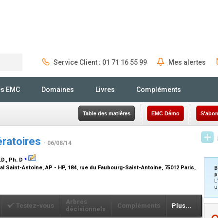
Service Client : 01 71 16 55 99
Mes alertes
Rechercher
és EMC
Domaines
Livres
Compléments
Table des matières
EMC Démo
S'abon
ératoires
- 06/08/14
⁎
D., Ph. D
al Saint-Antoine, AP - HP, 184, rue du Faubourg-Saint-Antoine, 75012 Paris,
B
p
L
u
Arbres
Testez-vous
Compléments
Plus...
décisionnels