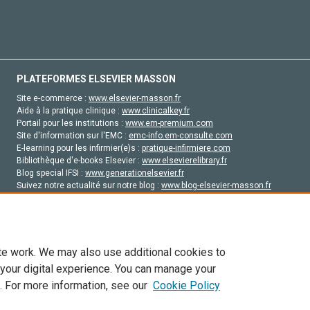
PLATEFORMES ELSEVIER MASSON
Site e-commerce :
www.elsevier-masson.fr
Aide à la pratique clinique :
www.clinicalkey.fr
Portail pour les institutions :
www.em-premium.com
Site d'information sur l'EMC :
emc-info.em-consulte.com
E-learning pour les infirmier(e)s :
pratique-infirmiere.com
Bibliothèque d'e-books Elsevier :
www.elsevierelibrary.fr
Blog special IFSI :
www.generationelsevier.fr
Suivez notre actualité sur notre blog :
www.blog-elsevier-masson.fr
Site d'emploi en santé :
emploisante.com
te work. We may also use additional cookies to
 your digital experience. You can manage your
. For more information, see our
Cookie Policy
vier, ses concédants de licence et ses contributeurs. Tout les droits sont réservés, y 
ogies similaires. Pour tout contenu en libre accès, les conditions de licence Creati