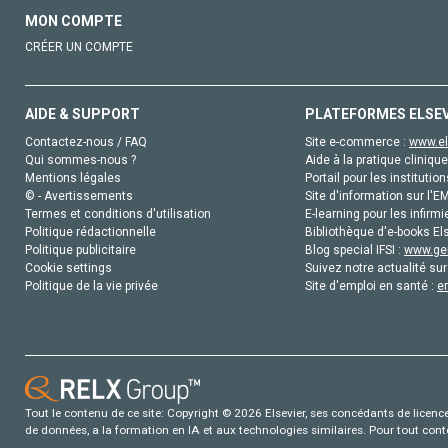
MON COMPTE
CRÉER UN COMPTE
AIDE & SUPPORT
PLATEFORMES ELSE
Contactez-nous / FAQ
Site e-commerce :
www.el
Qui sommes-nous ?
Aide à la pratique clinique
Mentions légales
Portail pour les institution
© - Avertissements
Site d'information sur l'E
Termes et conditions d'utilisation
E-learning pour les infirmi
Politique rédactionnelle
Bibliothèque d'e-books Els
Politique publicitaire
Blog special IFSI :
www.gen
Cookie settings
Suivez notre actualité sur
Politique de la vie privée
Site d'emploi en santé :
e
Tout le contenu de ce site: Copyright © 2026 Elsevier, ses concédants de licence e
de données, a la formation en IA et aux technologies similaires. Pour tout con