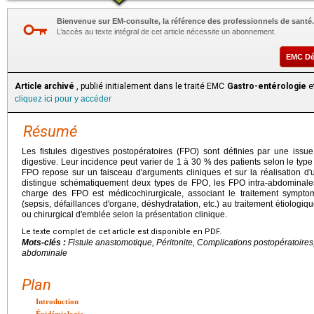
Bienvenue sur EM-consulte, la référence des professionnels de santé.
L’accès au texte intégral de cet article nécessite un abonnement.
EMC D
Article archivé
, publié initialement dans le traité EMC
Gastro-entérologie
et
cliquez ici pour y accéder
Résumé
Les fistules digestives postopératoires (FPO) sont définies par une issue
digestive. Leur incidence peut varier de 1 à 30 % des patients selon le type d
FPO repose sur un faisceau d'arguments cliniques et sur la réalisation d
distingue schématiquement deux types de FPO, les FPO intra-abdominales
charge des FPO est médicochirurgicale, associant le traitement symp
(sepsis, défaillances d'organe, déshydratation, etc.) au traitement étiologi
ou chirurgical d'emblée selon la présentation clinique.
Le texte complet de cet article est disponible en PDF.
Mots-clés :
Fistule anastomotique, Péritonite, Complications postopératoires,
abdominale
Plan
Introduction