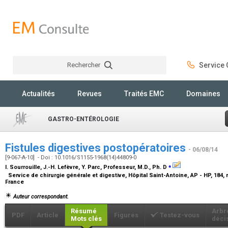
Rechercher
Service C
Rechercher
Actualités
Revues
Traités EMC
Domaines
GASTRO-ENTÉROLOGIE
Fistules digestives postopératoires
- 06/08/14
[9-067-A-10] - Doi : 10.1016/S1155-1968(14)44809-0
⁎
I. Sourrouille, J.-H. Lefèvre, Y. Parc,
Professeur, M.D., Ph. D
Service de chirurgie générale et digestive, Hôpital Saint-Antoine, AP - HP, 184,
France
Auteur correspondant.
Résumé
Arbr
PDF
Article
Figures
Testez-vous
Mots clés
déci