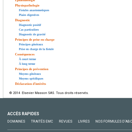
Épidémiologie
Physiopathologie
Fistules anastomotiques
Plaies digestives
Diagnostic
Diagnostic positif
Cas particuliers
Diagnostic de gravité
Principes de prise en charge
Principes généraux
Prise en charge de la fistule
Conséquences
À court terme
À long terme
Principes de prévention
Moyens généraux
Moyens spécifiques
Déclaration d'intérêts
© 2014 Elsevier Masson SAS. Tous droits réservés.
ACCÈS RAPIDES
DOMAINES
TRAITÉS EMC
REVUES
LIVRES
NOS FORMULES D'AB