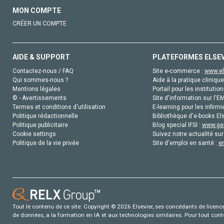
MON COMPTE
CRÉER UN COMPTE
AIDE & SUPPORT
PLATEFORMES ELSE
Contactez-nous / FAQ
Site e-commerce :
www.el
Qui sommes-nous ?
Aide à la pratique clinique
Mentions légales
Portail pour les institution
© - Avertissements
Site d'information sur l'E
Termes et conditions d'utilisation
E-learning pour les infirmi
Politique rédactionnelle
Bibliothèque d'e-books Els
Politique publicitaire
Blog special IFSI :
www.gen
Cookie settings
Suivez notre actualité sur
Politique de la vie privée
Site d'emploi en santé :
e
Tout le contenu de ce site: Copyright © 2026 Elsevier, ses concédants de licence e
de données, a la formation en IA et aux technologies similaires. Pour tout con