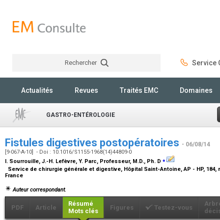
Rechercher
Service C
Rechercher
Actualités
Revues
Traités EMC
Domaines
GASTRO-ENTÉROLOGIE
Fistules digestives postopératoires
- 06/08/14
[9-067-A-10] - Doi : 10.1016/S1155-1968(14)44809-0
⁎
I. Sourrouille, J.-H. Lefèvre, Y. Parc,
Professeur, M.D., Ph. D
Service de chirurgie générale et digestive, Hôpital Saint-Antoine, AP - HP, 184,
France
Auteur correspondant.
Résumé
Arbr
PDF
Article
Figures
Testez-vous
Mots clés
déci