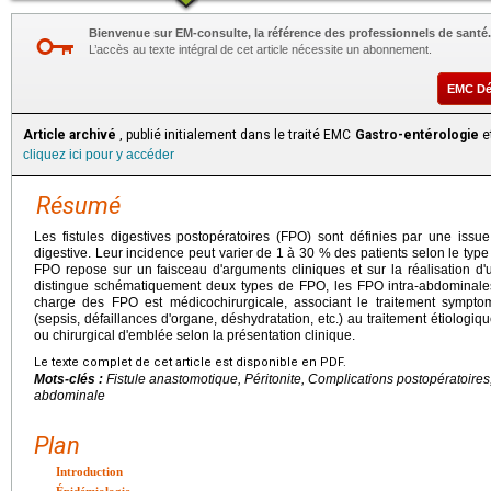
Bienvenue sur EM-consulte, la référence des professionnels de santé.
L’accès au texte intégral de cet article nécessite un abonnement.
EMC D
Article archivé
, publié initialement dans le traité EMC
Gastro-entérologie
et
cliquez ici pour y accéder
Résumé
Les fistules digestives postopératoires (FPO) sont définies par une issue
digestive. Leur incidence peut varier de 1 à 30 % des patients selon le type d
FPO repose sur un faisceau d'arguments cliniques et sur la réalisation d
distingue schématiquement deux types de FPO, les FPO intra-abdominales
charge des FPO est médicochirurgicale, associant le traitement symp
(sepsis, défaillances d'organe, déshydratation, etc.) au traitement étiologi
ou chirurgical d'emblée selon la présentation clinique.
Le texte complet de cet article est disponible en PDF.
Mots-clés :
Fistule anastomotique, Péritonite, Complications postopératoires,
abdominale
Plan
Introduction