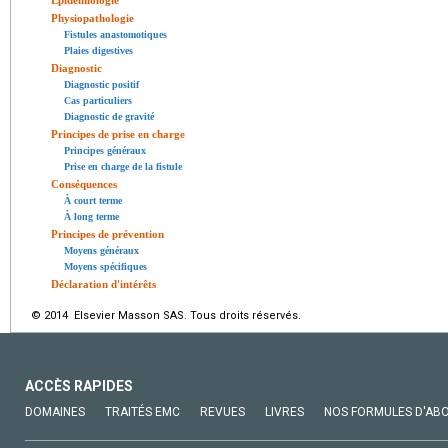
Épidémiologie
Physiopathologie
Fistules anastomotiques
Plaies digestives
Diagnostic
Diagnostic positif
Cas particuliers
Diagnostic de gravité
Principes de prise en charge
Principes généraux
Prise en charge de la fistule
Conséquences
À court terme
À long terme
Principes de prévention
Moyens généraux
Moyens spécifiques
Déclaration d'intérêts
© 2014 Elsevier Masson SAS. Tous droits réservés.
ACCÈS RAPIDES
DOMAINES
TRAITÉS EMC
REVUES
LIVRES
NOS FORMULES D'AB