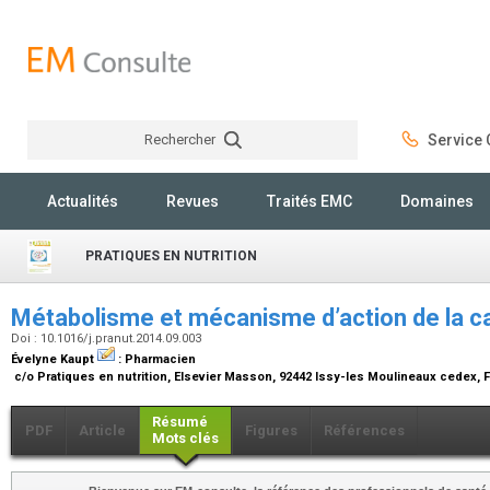
Rechercher
Service C
Rechercher
Actualités
Revues
Traités EMC
Domaines
PRATIQUES EN NUTRITION
Métabolisme et mécanisme d’action de la c
Doi : 10.1016/j.pranut.2014.09.003
Évelyne Kaupt
:
Pharmacien
c/o Pratiques en nutrition, Elsevier Masson, 92442 Issy-les Moulineaux cedex,
Résumé
PDF
Article
Figures
Références
Mots clés