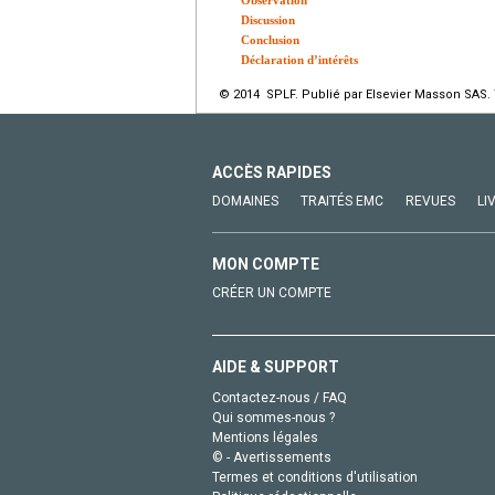
Discussion
Conclusion
Déclaration d’intérêts
© 2014 SPLF. Publié par Elsevier Masson SAS. 
ACCÈS RAPIDES
DOMAINES
TRAITÉS EMC
REVUES
LI
MON COMPTE
CRÉER UN COMPTE
AIDE & SUPPORT
Contactez-nous / FAQ
Qui sommes-nous ?
Mentions légales
© - Avertissements
Termes et conditions d'utilisation