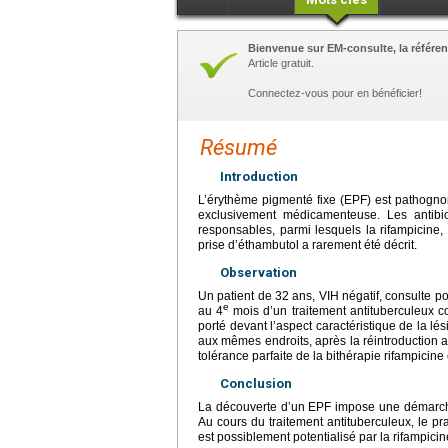
Bienvenue sur EM-consulte, la référen
Article gratuit.
Connectez-vous pour en bénéficier!
Résumé
Introduction
L’érythème pigmenté fixe (EPF) est pathogn
exclusivement médicamenteuse. Les antibio
responsables, parmi lesquels la rifampicine,
prise d’éthambutol a rarement été décrit.
Observation
Un patient de 32
ans, VIH négatif, consulte po
e
au 4
mois d’un traitement antituberculeux com
porté devant l’aspect caractéristique de la lé
aux mêmes endroits, après la réintroduction ac
tolérance parfaite de la bithérapie rifampicine 
Conclusion
La découverte d’un EPF impose une démarche
Au cours du traitement antituberculeux, le prati
est possiblement potentialisé par la rifampicin