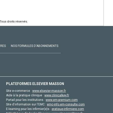
Tous droits réservés.
VRES
NOS FORMULES D'ABONNEMENTS
PLATEFORMES ELSEVIER MASSON
Site e-commerce :
www.elsevier-masson.fr
Aide à la pratique clinique :
www.clinicalkey.fr
Portail pour les institutions :
www.em-premium.com
Site d'information sur l'EMC :
emc-info.em-consulte.com
E-learning pour les infirmier(e)s :
pratique-infirmiere.com