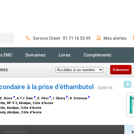
Service Client : 01 71 16 55 99
Mes alertes
Rechercher
és EMC
Domaines
Livres
Compléments
IRES
S'abonner
ondaire à la prise d’éthambutol
- 22/01/15
a
a
a
b
a
 Z. Kone
, A.T.J. Daix
, E. Ohui
, I. Gbery
, K. Domoua
e, BP V 3, Abidjan, Côte d’Ivoire
le, Abidjan, Côte d’Ivoire
dy, Abidjan, Côte d’Ivoire
Références
B