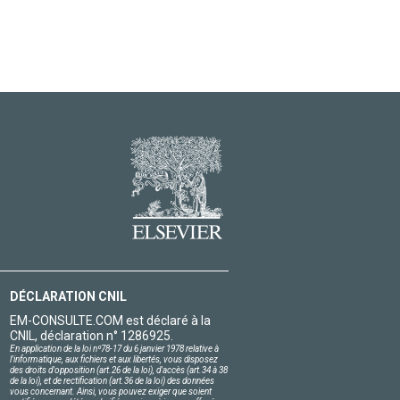
DÉCLARATION CNIL
EM-CONSULTE.COM est déclaré à la
CNIL, déclaration n° 1286925.
En application de la loi nº78-17 du 6 janvier 1978 relative à
l'informatique, aux fichiers et aux libertés, vous disposez
des droits d'opposition (art.26 de la loi), d'accès (art.34 à 38
de la loi), et de rectification (art.36 de la loi) des données
vous concernant. Ainsi, vous pouvez exiger que soient