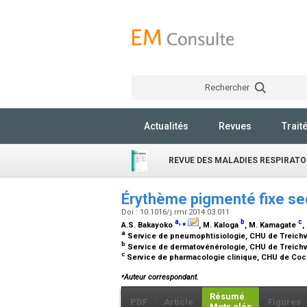
Rechercher
Actualités
Revues
Trait
REVUE DES MALADIES RESPIRATO
Érythème pigmenté fixe sec
Doi : 10.1016/j.rmr.2014.03.011
a
,
⁎
b
c
A.S. Bakayoko
, M. Kaloga
, M. Kamagate
,
a
Service de pneumophtisiologie, CHU de Treichvill
b
Service de dermatovénérologie, CHU de Treichvil
c
Service de pharmacologie clinique, CHU de Coco
⁎
Auteur correspondant.
Résumé
PDF
Article
Figures
Mots clés