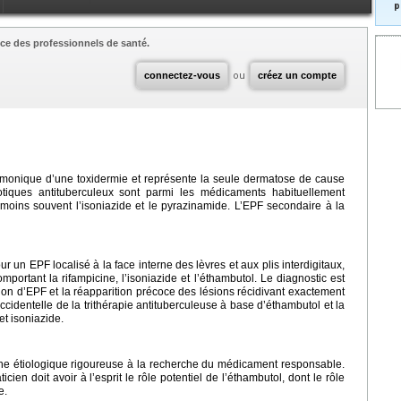
p
ce des professionnels de santé.
connectez-vous
ou
créez un compte
omonique d’une toxidermie et représente la seule dermatose de cause
tiques antituberculeux sont parmi les médicaments habituellement
 moins souvent l’isoniazide et le pyrazinamide. L’EPF secondaire à la
ur un EPF localisé à la face interne des lèvres et aux plis interdigitaux,
portant la rifampicine, l’isoniazide et l’éthambutol. Le diagnostic est
sion d’EPF et la réapparition précoce des lésions récidivant exactement
cidentelle de la trithérapie antituberculeuse à base d’éthambutol et la
et isoniazide.
 étiologique rigoureuse à la recherche du médicament responsable.
cien doit avoir à l’esprit le rôle potentiel de l’éthambutol, dont le rôle
e.