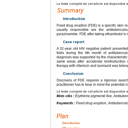
Le texte complet de cet article est disponible 
Summary
Introduction
Fixed drug eruption (FDE) is a specific skin 
usually responsible are the antituberculou
pyrazinamide. FDE after taking ethambutol is 
Case report
A 32-year old HIV negative patient presented a
folds during the 4th month of antitubercul
diagnosis was supported by the characteristic
same areas after accidental reintroduction 
therapy with rifamicin and isoniazid was tolera
Conclusion
Discovery of FDE requires a rigorous search
practitioner has to bear in mind the potential r
Le texte complet de cet article est disponible 
Mots clés :
Érythème pigmenté fixe, Antituberc
Keywords :
Fixed drug eruption, Antitubercul
Plan
Introduction
Observation