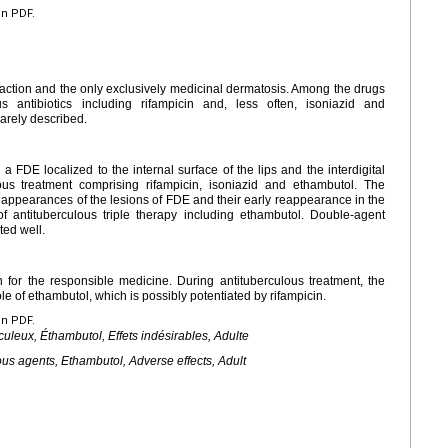
en PDF.
reaction and the only exclusively medicinal dermatosis. Among the drugs
s antibiotics including rifampicin and, less often, isoniazid and
rarely described.
 FDE localized to the internal surface of the lips and the interdigital
ous treatment comprising rifampicin, isoniazid and ethambutol. The
 appearances of the lesions of FDE and their early reappearance in the
of antituberculous triple therapy including ethambutol. Double-agent
ted well.
 for the responsible medicine. During antituberculous treatment, the
ole of ethambutol, which is possibly potentiated by rifampicin.
en PDF.
uleux, Éthambutol, Effets indésirables, Adulte
ous agents, Ethambutol, Adverse effects, Adult