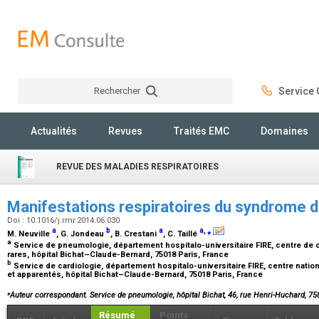
Rechercher
Service C
Rechercher
Actualités
Revues
Traités EMC
Domaines
REVUE DES MALADIES RESPIRATOIRES
Manifestations respiratoires du syndrome 
Doi : 10.1016/j.rmr.2014.06.030
a
b
a
a
,
⁎
M. Neuville
, G. Jondeau
, B. Crestani
, C. Taillé
a
Service de pneumologie, département hospitalo-universitaire FIRE, centre de
rares, hôpital Bichat–Claude-Bernard, 75018 Paris, France
b
Service de cardiologie, département hospitalo-universitaire FIRE, centre nati
et apparentés, hôpital Bichat–Claude-Bernard, 75018 Paris, France
⁎
Auteur correspondant. Service de pneumologie, hôpital Bichat, 46, rue Henri-Huchard, 75
Résumé
Points