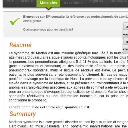
PDF
Article
Figures
Tableaux
Mots clés
essentiels
Bienvenue sur EM-consulte, la référence des professionnels de santé.
Article gratuit.
c
Connectez-vous pour en bénéficier!
vo
Résumé
co
Le syndrome de Marfan est une maladie génétique rare liée à la mutatio
atteintes cardiovasculaires, squelettiques et ophtalmologiques sont les plus
le poumon. Les pneumothorax atteignent 5 à 11 % des patients. Le rôle f
(pectus excavatum et carinatum) ou des blebs reste débattu. Leur prise e
pneumothorax spontané, mais le risque de récidive est élevé. Le pect
patients, le plus souvent sans retentissement fonctionnel. En cas de mauva
peut être envisagé par la technique de Nuss. La prévalence du syndrome d
élevée dans le syndrome de Marfan, et sa présence pourrait contribuer à la d
anomalies cranio-faciales associées aux apnées du sommeil a été évoquée, sa
pour un pneumologue d’évoquer le diagnostic de syndrome de Marfan chez 
spontanés récidivants ou une déformation thoracique, car la prise en c
conditionne le pronostic.
Le texte complet de cet article est disponible en PDF.
Summary
Marfan's syndrome is a rare genetic disorder caused by a mutation of the g
Cardiovascular, musculoskeletal and ophthalmic manifestations are t