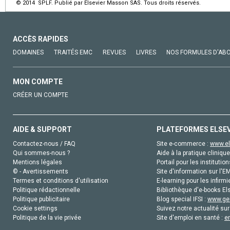
© 2014 SPLF. Publié par Elsevier Masson SAS. Tous droits réservés.
ACCÈS RAPIDES
DOMAINES
TRAITÉS EMC
REVUES
LIVRES
NOS FORMULES D'AB
MON COMPTE
CRÉER UN COMPTE
AIDE & SUPPORT
PLATEFORMES ELSE
Contactez-nous / FAQ
Site e-commerce :
www.el
Qui sommes-nous ?
Aide à la pratique clinique
Mentions légales
Portail pour les institution
© - Avertissements
Site d'information sur l'E
Termes et conditions d'utilisation
E-learning pour les infirmi
Politique rédactionnelle
Bibliothèque d'e-books Els
Politique publicitaire
Blog special IFSI :
www.gen
Cookie settings
Suivez notre actualité sur
Politique de la vie privée
Site d'emploi en santé :
e