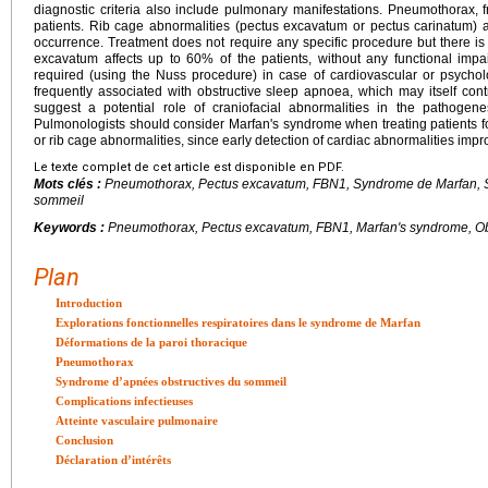
diagnostic criteria also include pulmonary manifestations. Pneumothorax, f
patients. Rib cage abnormalities (pectus excavatum or pectus carinatum) a
occurrence. Treatment does not require any specific procedure but there is
excavatum affects up to 60% of the patients, without any functional im
required (using the Nuss procedure) in case of cardiovascular or psycho
frequently associated with obstructive sleep apnoea, which may itself contr
suggest a potential role of craniofacial abnormalities in the pathogen
Pulmonologists should consider Marfan's syndrome when treating patients 
or rib cage abnormalities, since early detection of cardiac abnormalities impro
Le texte complet de cet article est disponible en PDF.
Mots clés :
Pneumothorax, Pectus excavatum,
FBN1
, Syndrome de Marfan, 
sommeil
Keywords :
Pneumothorax, Pectus excavatum,
FBN1
, Marfan's syndrome, O
Plan
Introduction
Explorations fonctionnelles respiratoires dans le syndrome de Marfan
Déformations de la paroi thoracique
Pneumothorax
Syndrome d’apnées obstructives du sommeil
Complications infectieuses
Atteinte vasculaire pulmonaire
Conclusion
Déclaration d’intérêts