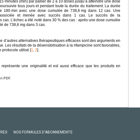
 15
minutes (min) par pallier de 2 à 10 doses jusqu’à atteindre une dose
poursuivie tous jours et pendant toute la durée du traitement. La durée
de 180
min avec une dose cumulée de 738,6
mg dans 12 cas. Une
é associée et menée avec succès dans 1 cas. Le succès de la
es cas. L’échec a été noté dans 30 % des cas : après une dose cumulée
lé de 738,6
mg dans 3 cas.
nce d’autres alternatives thérapeutiques efficaces sont des arguments en
 Les résultats de la désensibilisation à la rifampicine sont favorables,
 protocole utilisé [
1
,
2
].
n représente une originalité et est aussi efficace que les produits en
en PDF.
VRES
NOS FORMULES D'ABONNEMENTS