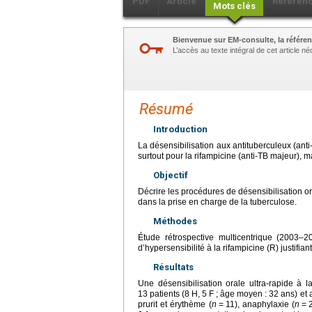
PDF
Article
Référen
Mots clés
Bienvenue sur EM-consulte, la référen
L’accès au texte intégral de cet article 
Résumé
Introduction
La désensibilisation aux antituberculeux (ant
surtout pour la rifampicine (anti-TB majeur), ma
Objectif
Décrire les procédures de désensibilisation or
dans la prise en charge de la tuberculose.
Méthodes
Étude rétrospective multicentrique (2003–
d’hypersensibilité à la rifampicine (R) justifian
Résultats
Une désensibilisation orale ultra-rapide à 
13 patients (8 H, 5 F ; âge moyen : 32
ans) et 
prurit et érythème (
n
=
11), anaphylaxie (
n
=