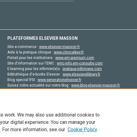
PLATEFORMES ELSEVIER MASSON
Site e-commerce :
www.elsevier-masson.fr
Aide à la pratique clinique :
www.clinicalkey.fr
Portail pour les institutions :
www.em-premium.com
Site d'information sur l'EMC :
emc-info.em-consulte.com
E-learning pour les infirmier(e)s :
pratique-infirmiere.com
Bibliothèque d'e-books Elsevier :
www.elsevierelibrary.fr
Blog special IFSI :
www.generationelsevier.fr
Suivez notre actualité sur notre blog :
www.blog-elsevier-masson.fr
Site d'emploi en santé :
emploisante.com
te work. We may also use additional cookies to
 your digital experience. You can manage your
. For more information, see our
Cookie Policy
vier, ses concédants de licence et ses contributeurs. Tout les droits sont réservés, y 
ogies similaires. Pour tout contenu en libre accès, les conditions de licence Creati