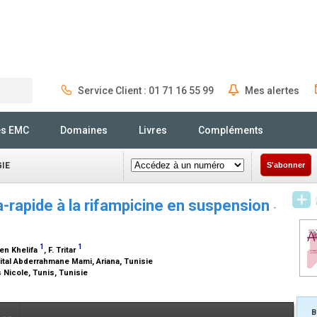
Service Client : 01 71 16 55 99
Mes alertes
Rechercher
és EMC
Domaines
Livres
Compléments
IE
S'abonner
ra-rapide à la rifampicine en suspension
-
1
1
Ben Khelifa
, F. Tritar
ital Abderrahmane Mami, Ariana, Tunisie
 Nicole, Tunis, Tunisie
B