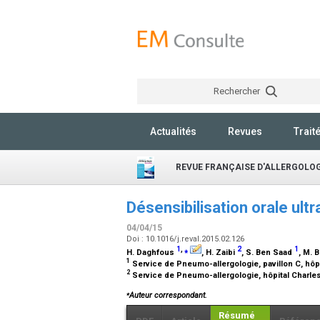
Rechercher
Actualités
Revues
Trait
REVUE FRANÇAISE D'ALLERGOLOG
Désensibilisation orale ult
04/04/15
Doi : 10.1016/j.reval.2015.02.126
1
,
⁎
2
1
H. Daghfous
, H. Zaibi
, S. Ben Saad
, M. 
1
Service de Pneumo-allergologie, pavillon C, hôp
2
Service de Pneumo-allergologie, hôpital Charles
⁎
Auteur correspondant.
Résumé