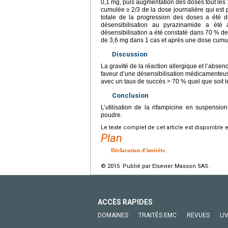
0,1
mg, puis augmentation des doses tout les
cumulée
≥
2/3 de la dose journalière qui est 
totale de la progression des doses a été 
désensibilisation au pyrazinamide a ét
désensibilisation a été constaté dans 70 % d
de 3,6
mg dans 1 cas et après une dose cumu
Discussion
La gravité de la réaction allergique et l’abse
faveur d’une désensibilisation médicamenteuse.
avec un taux de succès
>
70 % quel que soit le
Conclusion
L’utilisation de la rifampicine en suspensio
poudre.
Le texte complet de cet article est disponible 
Plan
Déclaration d’intérêts
© 2015 Publié par Elsevier Masson SAS.
ACCÈS RAPIDES
DOMAINES
TRAITÉS EMC
REVUES
LI