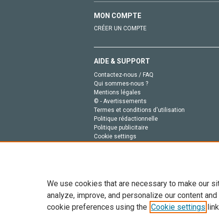
MON COMPTE
CRÉER UN COMPTE
AIDE & SUPPORT
Contactez-nous / FAQ
Qui sommes-nous ?
Mentions légales
© - Avertissements
Termes et conditions d'utilisation
Politique rédactionnelle
Politique publicitaire
Cookie settings
Politique de la vie privée
We use cookies that are necessary to make our si
analyze, improve, and personalize our content and
cookie preferences using the
Cookie settings
link
Tout le contenu de ce site: Copyright © 2026 Else
de données, a la formation en IA et aux technol