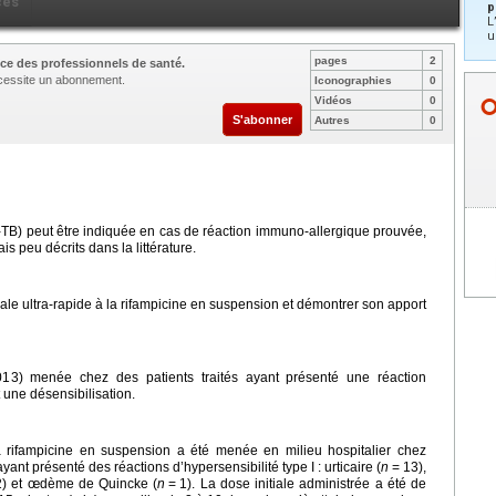
ces
p
L
u
pages
2
ce des professionnels de santé.
nécessite un abonnement.
Iconographies
0
Vidéos
0
S'abonner
Autres
0
i-TB) peut être indiquée en cas de réaction immuno-allergique prouvée,
is peu décrits dans la littérature.
ale ultra-rapide à la rifampicine en suspension et démontrer son apport
2013) menée chez des patients traités ayant présenté une réaction
t une désensibilisation.
la rifampicine en suspension a été menée en milieu hospitalier chez
ayant présenté des réactions d’hypersensibilité type I : urticaire (
n
=
13),
2) et œdème de Quincke (
n
=
1). La dose initiale administrée a été de