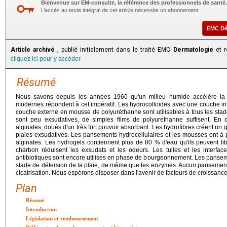
Bienvenue sur EM-consulte, la référence des professionnels de santé.
L’accès au texte intégral de cet article nécessite un abonnement.
EMC D
Article archivé
, publié initialement dans le traité EMC
Dermatologie
et r
cliquez ici pour y accéder
Résumé
Nous savons depuis les années 1960 qu'un milieu humide accélère la
modernes répondent à cet impératif. Les hydrocolloïdes avec une couche in
couche externe en mousse de polyuréthanne sont utilisables à tous les stades
sont peu exsudatives, de simples films de polyuréthanne suffisent. En 
alginates, doués d'un très fort pouvoir absorbant. Les hydrofibres créent un 
plaies exsudatives. Les pansements hydrocellulaires et les mousses ont à
alginates. Les hydrogels contiennent plus de 80 % d'eau qu'ils peuvent l
charbon réduisent les exsudats et les odeurs. Les tulles et les interfac
antibiotiques sont encore utilisés en phase de bourgeonnement. Les panse
stade de détersion de la plaie, de même que les enzymes. Aucun pansement
cicatrisation. Nous espérons disposer dans l'avenir de facteurs de croissance
Plan
Résumé
Introduction
Législation et remboursement