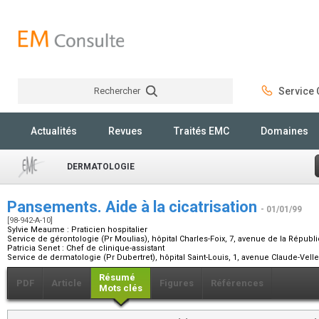
Rechercher
Service C
Rechercher
Actualités
Revues
Traités EMC
Domaines
DERMATOLOGIE
Pansements. Aide à la cicatrisation
- 01/01/99
[98-942-A-10]
Sylvie Meaume :
Praticien hospitalier
Service de gérontologie (Pr Moulias), hôpital Charles-Foix, 7, avenue de la Républ
Patricia Senet :
Chef de clinique-assistant
Service de dermatologie (Pr Dubertret), hôpital Saint-Louis, 1, avenue Claude-Vel
Résumé
PDF
Article
Figures
Références
Mots clés