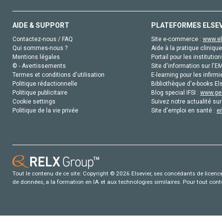
AIDE & SUPPORT
PLATEFORMES ELSE
Contactez-nous / FAQ
Site e-commerce :
www.el
Qui sommes-nous ?
Aide à la pratique clinique
Mentions légales
Portail pour les institution
© - Avertissements
Site d'information sur l'E
Termes et conditions d'utilisation
E-learning pour les infirmi
Politique rédactionnelle
Bibliothèque d'e-books Els
Politique publicitaire
Blog special IFSI :
www.gen
Cookie settings
Suivez notre actualité sur
Politique de la vie privée
Site d'emploi en santé :
e
Tout le contenu de ce site: Copyright © 2026 Elsevier, ses concédants de licence e
de données, a la formation en IA et aux technologies similaires. Pour tout con