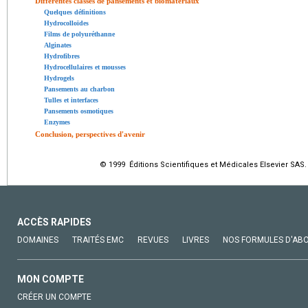
Différentes classes de pansements et biomatériaux
Quelques définitions
Hydrocolloïdes
Films de polyuréthanne
Alginates
Hydrofibres
Hydrocellulaires et mousses
Hydrogels
Pansements au charbon
Tulles et interfaces
Pansements osmotiques
Enzymes
Conclusion, perspectives d'avenir
© 1999 Éditions Scientifiques et Médicales Elsevier SAS.
ACCÈS RAPIDES
DOMAINES
TRAITÉS EMC
REVUES
LIVRES
NOS FORMULES D'AB
MON COMPTE
CRÉER UN COMPTE