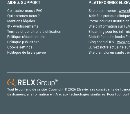
AIDE & SUPPORT
PLATEFORMES ELSE
Contactez-nous / FAQ
Site e-commerce :
www.el
Qui sommes-nous ?
Aide à la pratique clinique
Mentions légales
Portail pour les institution
© - Avertissements
Site d'information sur l'E
Termes et conditions d'utilisation
E-learning pour les infirmi
Politique rédactionnelle
Bibliothèque d'e-books Els
Politique publicitaire
Blog special IFSI :
www.gen
Cookie settings
Suivez notre actualité sur
Politique de la vie privée
Site d'emploi en santé :
e
Tout le contenu de ce site: Copyright © 2026 Elsevier, ses concédants de licence e
de données, a la formation en IA et aux technologies similaires. Pour tout con