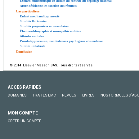
Examen audiométrique en dehors du contexte du dépistage néonatal
Arbre décisionnel en fonction des résultats
Cas particuliers
Enfant avec handicap associé
Surdités fluctuantes
Surdités progressives ou secondaires
Électrocochléographie et neuropathie auditive
Atteintes centrales
Pseudo-hypoacousie, manifestations psychogènes et simulation
Surdité unilatérale
Conclusion
© 2014 Elsevier Masson SAS. Tous droits réservés.
ACCÈS RAPIDES
DOMAINES
TRAITÉS EMC
REVUES
LIVRES
NOS FORMULES D'AB
MON COMPTE
CRÉER UN COMPTE