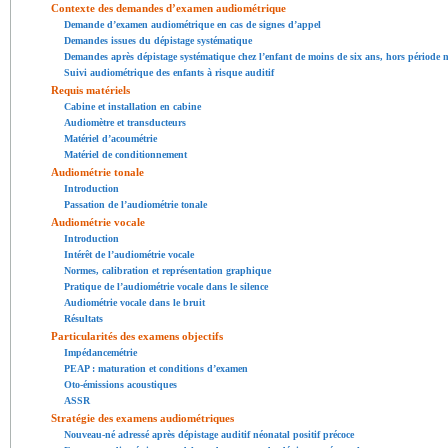
Contexte des demandes d’examen audiométrique
Demande d’examen audiométrique en cas de signes d’appel
Demandes issues du dépistage systématique
Demandes après dépistage systématique chez l’enfant de moins de six ans, hors période 
Suivi audiométrique des enfants à risque auditif
Requis matériels
Cabine et installation en cabine
Audiomètre et transducteurs
Matériel d’acoumétrie
Matériel de conditionnement
Audiométrie tonale
Introduction
Passation de l’audiométrie tonale
Audiométrie vocale
Introduction
Intérêt de l’audiométrie vocale
Normes, calibration et représentation graphique
Pratique de l’audiométrie vocale dans le silence
Audiométrie vocale dans le bruit
Résultats
Particularités des examens objectifs
Impédancemétrie
PEAP : maturation et conditions d’examen
Oto-émissions acoustiques
ASSR
Stratégie des examens audiométriques
Nouveau-né adressé après dépistage auditif néonatal positif précoce