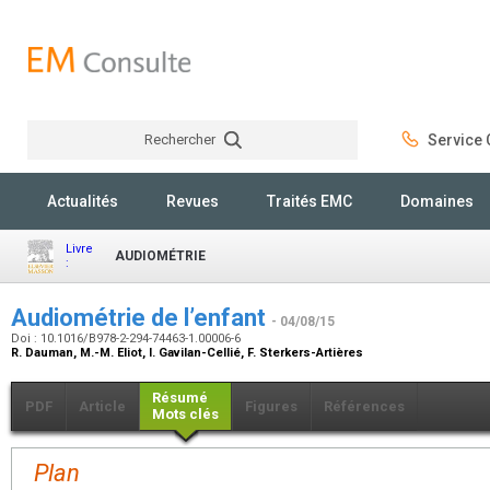
Rechercher
Service C
Rechercher
Actualités
Revues
Traités EMC
Domaines
Livre
AUDIOMÉTRIE
:
Audiométrie de l’enfant
- 04/08/15
Doi : 10.1016/B978-2-294-74463-1.00006-6
R. Dauman, M.-M. Eliot, I. Gavilan-Cellié, F. Sterkers-Artières
Résumé
PDF
Article
Figures
Références
Mots clés
Plan