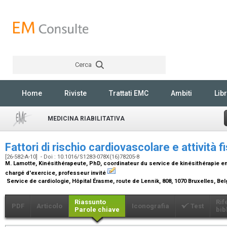
Cerca
Rechercher
Home
Riviste
Trattati EMC
Ambiti
Libr
MEDICINA RIABILITATIVA
Fattori di rischio cardiovascolare e attività f
[26-582-A-10] - Doi : 10.1016/S1283-078X(16)78205-8
M. Lamotte,
Kinésithérapeute, PhD, coordinateur du service de kinésithérapie en
chargé d'exercice, professeur invité
Service de cardiologie, Hôpital Érasme, route de Lennik, 808, 1070 Bruxelles, Be
Riassunto
Rif
PDF
Articolo
Iconografia
Test
Parole chiave
bib