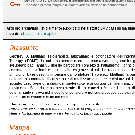
Benvenuto su EM|consulte, il riferimento dei professionisti della salut
L'accesso al testo integrale di questo articolo richiede un abbonamento.
Articolo archiviato
, inizialmente pubblicato nel trattato EMC :
Medicina Riabi
recente:
cliccare qui per aprirlo
Riassunto
Geoffrey D. Maitland, fisioterapista australiano e cofondatore dell'Inte
Therapy (IFOMT), la cui idea creatrice era di promuovere e garantire g
sviluppato dagli anni '50 questo particolare concetto di trattamento. I princi
continuamente affinati e adattati alle esigenze attuali. Le recenti scoperte
principi di base descritti in origine dal fondatore. Il concetto Maitland fa pa
nella terapia manuale, il cui scopo è di analizzare e trattare le disfunzioni 
sociale. Esso pone una diagnosi fisioterapica e si occupa dell'identificazion
movimento. Si parla consapevolmente di un concetto Maitland e non di 
determinante si trova nel modello di pensiero e nel suo processo decisionale
procedura di esame e di trattamento.
Il testo completo di questo articolo è disponibile in PDF.
Parole chiave :
Terapia manuale, Concetto di terapia manuale, Fisioterapia
clinico, Disfunzioni di movimento, Prospettiva bio-psico-sociale
Mappa
Presentazione