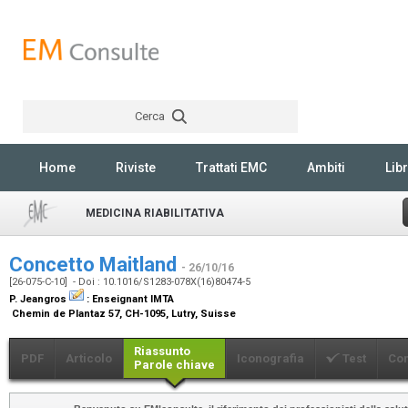
Cerca
Rechercher
Home
Riviste
Trattati EMC
Ambiti
Libr
MEDICINA RIABILITATIVA
Concetto Maitland
- 26/10/16
[26-075-C-10] - Doi : 10.1016/S1283-078X(16)80474-5
P. Jeangros
:
Enseignant IMTA
Chemin de Plantaz 57, CH-1095, Lutry, Suisse
Riassunto
PDF
Articolo
Iconografia
Test
Co
Parole chiave