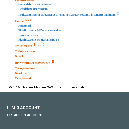
Come definire un concetto?
Definizione del concetto
[
]
Indicazioni per il trattamento di terapia manuale secondo il concetto Maitland
[
,
,
]
Esame
Anamnesi
Pianificazione dell'esame obiettivo
Esame obiettivo
Pianificazione del trattamento ( )
[
,
,
,
,
,
]
Trattamento
Mobilizzazione
Gradi
[
]
Diagrammi di movimento
Manipolazione
Gestione
Conclusioni
© 2016 Elsevier Masson SAS. Tutti i diritti riservati.
IL MIO ACCOUNT
CREARE UN ACCOUNT