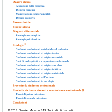
Quadro clinico
Alterazione della coscienza
Disturbi cognitivi
Manifestazioni comportamentali
Decorso evolutivo
Forme cliniche
Fisiopatologia
Diagnosi differenziale
Patologie neurologiche
Patologie psichiatriche
[
]
Eziologie
Sindromi confusionali metaboliche ed endocrine
Sindromi confusionali di origine tossica
Sindromi confusionali di origine carenziale
Stati di male epilettico a espressione confusionale
Sindromi confusionali di origine vascolare
Sindromi confusionali di origine infettiva
Sindromi confusionali di origine ambientale
Sindromi confusionali dell'anziano
Sindromi confusionali in oncologia
Prevenire la sindrome confusionale
Condotta da tenere davanti a una sindrome confusionale ()
Esami di prima intenzione
Esami di seconda intenzione
Conclusioni
© 2018 Elsevier Masson SAS. Tutti i diritti riservati.