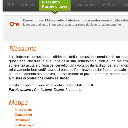
Riassunto
PDF
Articolo
Iconografia
Test
Tab
Parole chiave
Benvenuto su EM|consulte, il riferimento dei professionisti della salut
L'accesso al testo integrale di questo articolo richiede un abbonamento.
Riassunto
La sindrome confusionale, altrimenti detta confusione mentale, è un qua
quotidiana, che trae la sua unità dalla sua semeiologia. Non è una malat
sofferenza acuta e diffusa del cervello. Una volta posta la diagnosi, il bilan
relativamente ben codificata e si basa sull'eliminazione del fattore causale, 
su un trattamento sintomatico, per assicurare al paziente riposo, sonno, nutrizi
a misure di protezione contro se stesso.
Il testo completo di questo articolo è disponibile in PDF.
Parole chiave :
Confusione, Delirio, Iatrogenia
Mappa
Introduzione
Cenni storici
Definizione
Epidemiologia