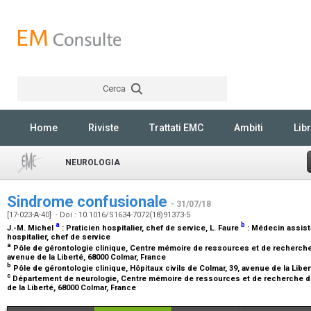
Cerca
Rechercher
Home
Riviste
Trattati EMC
Ambiti
Libr
NEUROLOGIA
Sindrome confusionale
- 31/07/18
[17-023-A-40] - Doi : 10.1016/S1634-7072(18)91373-5
a
b
J.-M. Michel
:
Praticien hospitalier, chef de service
, L. Faure
:
Médecin assista
hospitalier, chef de service
a
Pôle de gérontologie clinique, Centre mémoire de ressources et de recherche d
avenue de la Liberté, 68000 Colmar, France
b
Pôle de gérontologie clinique, Hôpitaux civils de Colmar, 39, avenue de la Libe
c
Département de neurologie, Centre mémoire de ressources et de recherche d'A
de la Liberté, 68000 Colmar, France