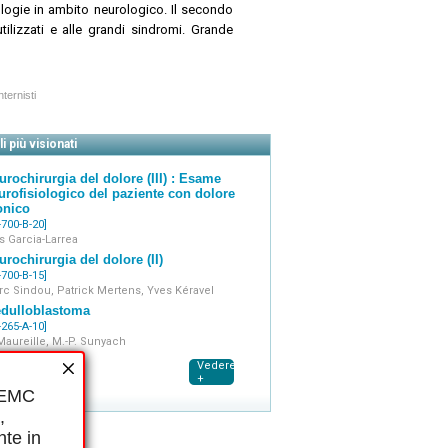
logie in ambito neurologico. Il secondo
lizzati e alle grandi sindromi. Grande
he sono raccolte in sotto capitoli secondo
prospettive della ricerca sono regolarmente
nternisti
al
i
.
aggiornato, è accessibile agli abbonati
i più visionati
elettronici
(iconografie supplementari,
ziente...) corredano e animano gli articoli
urochirurgia del dolore (III) : Esame
urofisiologico del paziente con dolore
onico
-700-B-20]
s Garcia-Larrea
urochirurgia del dolore (II)
-700-B-15]
c Sindou, Patrick Mertens, Yves Kéravel
dulloblastoma
-265-A-10]
Maureille, M.-P. Sunyach
Vedere
+
i EMC
,
nte in