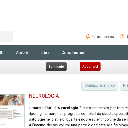
I miei avvisi
Rechercher
MC
Ambiti
Libri
Complementi
Sommario
Abbonarsi
Comitato scientifico
Pre
NEUROLOGIA
Il trattato EMC di
Neurologia
è stato concepito per fornire
riporti gli straordinari progressi compiuti da questa specialit
patologie nello stile di qualità e rigore scientifico che da s
All'interno dei sei volumi una parte è dedicata alla fisiolog