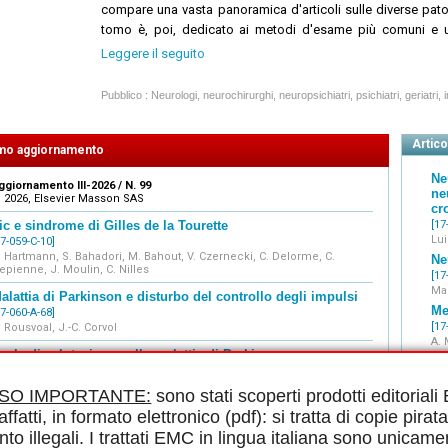
compare una vasta panoramica d'articoli sulle diverse pato
tomo è, poi, dedicato ai metodi d'esame più comuni e uti
spazio, infine, è lasciato alla trattazione delle affezioni c
Leggere il seguito
la parte del corpo interessata.
Come per gli altri trattati, inoltre, i dati scientifici e le 
Pubblico : Neurologi, neurochirurghi, neuropsichiatri, psichiatri, geriatri, i
integrati, nel trattato, attraverso gli
aggiornamenti trimestr
Il contenuto integrale di questo trattato, regolarmente 
Articol
individuali sul sito
www.em-consulte.com/it
.
Complementi 
imo aggiornamento
video, algoritmi decisionali interattivi, informazioni per il pa
Ne
ggiornamento III-2026 / N. 99
on-line e integrano la versione stampata.
ne
 2026, Elsevier Masson SAS
cr
ic e sindrome di Gilles de la Tourette
[17
Lui
17-059-C-10]
. Hartmann, S. Bahadori, M. Bahout, V. Czernecki, C. Delorme, C.
Ne
epienne, J. Moulin, C. Nilles
[17
Mar
alattia di Parkinson e disturbo del controllo degli impulsi
Me
17-060-A-68]
[17
. Rousvoal, J.-C. Corvol
A. 
cale di valutazione nella malattia di Parkinson
17-061-A-20]
. Aubignat, M. Lefranc, M. Tir
ISO IMPORTANTE:
sono stati scoperti prodotti editorial
indrome di Guillain-Barré
affatti, in formato elettronico (pdf): si tratta di copie pirata
17-095-A-10]
nto illegali. I trattati EMC in lingua italiana sono unicame
.-M. Grapperon