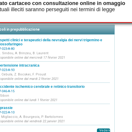
ato cartaceo con consultazione online in omaggio
anifestazioni neurologiche delle infezioni
uali illeciti saranno perseguiti nei termini di legge
17-165-A-10]
. Le Guennec
coli in prepubblicazione
spetti clinici e terapeutici della nevralgia dei nervi trigemino e
lossofaringeo
7-023-A-80
. Sindou, A. Brinzeu, B. Laurent
isponibile online dal mercredi 17 février 2021
pertensione intracranica
7-023-A-93
. Cebula, Z. Bocskei, F. Proust
isponibile online dal mardi 2 février 2021
ccidente ischemico cerebrale e retinico transitorio
7-046-A-15
. Sibon
isponibile online dal lundi 1 février 2021
prassie
7-022-A-10
. Migliaccio, A. Bourgeois, P. Bartolomeo
isponibile online dal vendredi 22 janvier 2021
Vedere