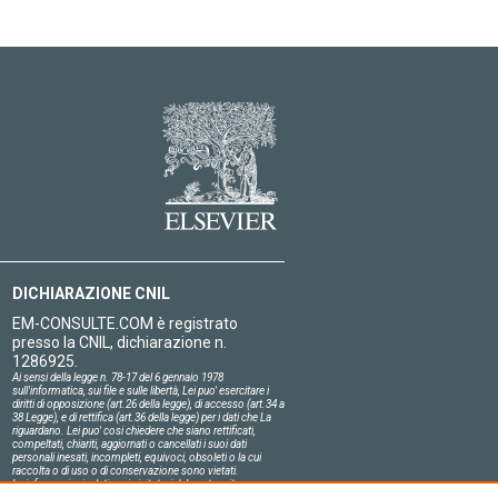
DICHIARAZIONE CNIL
EM-CONSULTE.COM è registrato
presso la CNIL, dichiarazione n.
1286925.
Ai sensi della legge n. 78-17 del 6 gennaio 1978
sull'informatica, sui file e sulle libertà, Lei puo' esercitare i
diritti di opposizione (art.26 della legge), di accesso (art.34 a
38 Legge), e di rettifica (art.36 della legge) per i dati che La
riguardano. Lei puo' cosi chiedere che siano rettificati,
compeltati, chiariti, aggiornati o cancellati i suoi dati
personali inesati, incompleti, equivoci, obsoleti o la cui
raccolta o di uso o di conservazione sono vietati.
Le informazioni relative ai visitatori del nostro sito,
compresa la loro identità, sono confidenziali.