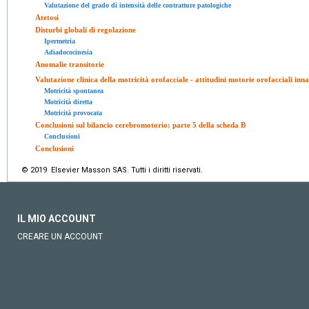
Valutazione del grado di intensità delle contratture patologiche
Atetosi
Disturbi globali di regolazione
Ipermetria
Adiadococinesia
Anomalie transitorie
Valutazione clinica della motricità orofacciale - attitudini motorie orofacciali inn
Motricità spontanea
Motricità diretta
Motricità provocata
Conclusioni sul bilancio cerebromotorio: parte 5 della scheda B
Conclusioni
Conclusioni
© 2019 Elsevier Masson SAS. Tutti i diritti riservati.
IL MIO ACCOUNT
CREARE UN ACCOUNT