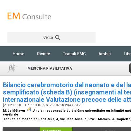
Cerca
Rechercher
Home
Riviste
Trattati EMC
Ambiti
Libr
MEDICINA RIABILITATIVA
Bilancio cerebromotorio del neonato e del l
semplificato (scheda B) (insegnamenti al te
internazionale Valutazione precoce delle att
[26-028-B-20] - Doi : 10.1016/S1283-078X(19)43033-2
M. Le Métayer
:
Ancien responsable du diplôme universitaire en infirmité mot
cérébrale
Faculté de médecine Paris-Sud, 4, rue Jean-Minaud, 92430 Marnes-la-Coquette