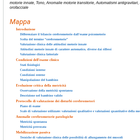
motorie innate, Tono, Anomalie motorie transitorie, Automatismi antigravitari, R
orofacciale
Mappa
Introduzione
Differenziare il bilancio cerebromotorio dall'esame psicomotorio
Scelta del termine “cerebromotorio”
Valutazione clinica delle attitudini motorie innate
Attitudini motorie innate di carattere automatico, diverse dai riflessi
Valutazione clinica fattoriale
Condizioni dell'esame clinico
Stati fisiologici
Condizioni interne
Condizioni esterne
Manipolazione del bambino
Evoluzione critica della motricità
Osservazione della motricità spontanea
Descrizione nel bambino valido
Protocollo di valutazione dei disturbi cerebromotori
Piano di esame
Scale di valutazione utilizzate: valutazioni qualitative e valutazioni quantitative della mot
Anomalie cerebromotorie patologiche
Motricità spontanea
Motricità provocata
Mobilizzazione passiva
Tecniche di valutazione clinica delle possibilità di allungamento dei muscoli