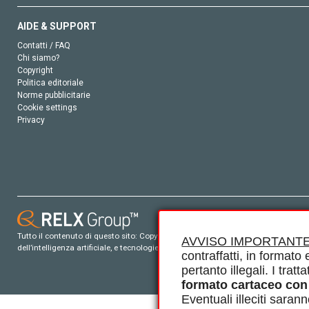
AIDE & SUPPORT
Contatti / FAQ
Chi siamo?
Copyright
Politica editoriale
Norme pubblicitarie
Cookie settings
Privacy
Tutto il contenuto di questo sito: Copyright © 2026 Elsevier, i suoi licenziatari e c
AVVISO IMPORTANTE
dell’intelligenza artificiale, e tecnologie simili. Per tutto il contenuto ‘open ac
contraffatti, in formato e
pertanto illegali. I tra
formato cartaceo con
Eventuali illeciti saran