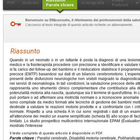
Riassunto
Video
PDF
Articolo
Iconografia
Parole chiave
Podcast
Benvenuto su EM|consulte, il riferimento dei professionisti della salut
L'accesso al testo integrale di questo articolo richiede un abbonamento.
Riassunto
Quando in un neonato o in un lattante è posta la diagnosi di una lesione 
medico e la fisioterapista procedere con precisione a identificare e valutare i
si fa carico del follow-up del bambino e il rieducatore stabilisce il program
precoce (EMTP) basandosi sui dati di un bilancio cerebromotorio. L'espe
presenti delle disfunzioni neurologiche non visibili malgrado la diagnosti
nei servizi di neonatologia. In tali condizioni, la valutazione precoce delle at
rappresenta uno strumento clinico complementare che contribuisce alla di
potenzialità motoria alla nascita, qualunque sia il termine di quest'ultima. In 
può portare o ad affermare una motricità normale o a riconoscere anomalie 
sono compilate da medici formati alle tecniche di gestione dei bambini molto
destinate a valutare le reazioni motorie prodotte e a confrontarle con i crit
normale. Rispetto a una scheda A in cui sono registrati i dati di un esa
all'attenzione dei medici un esame semplificato (scheda B) allo scopo di faci
limitato. Lo studio prospettico multicentrico internazionale EPAM (Évaluati
mostrato l'interesse
Il testo completo di questo articolo è disponibile in PDF.
Parole chiave :
Paralisi cerebrale, Disabilità motoria cerebrale, Polihandicap