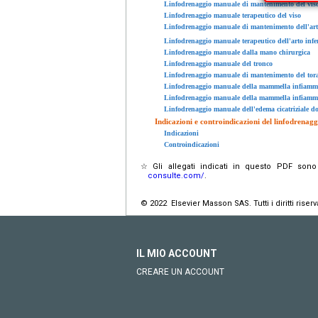
Linfodrenaggio manuale di mantenimento del vis
Linfodrenaggio manuale terapeutico del viso
Linfodrenaggio manuale di mantenimento dell'arto
Linfodrenaggio manuale terapeutico dell'arto infe
Linfodrenaggio manuale dalla mano chirurgica
Linfodrenaggio manuale del tronco
Linfodrenaggio manuale di mantenimento del tora
Linfodrenaggio manuale della mammella infiammat
Linfodrenaggio manuale della mammella infiamma
Linfodrenaggio manuale dell'edema cicatriziale d
Indicazioni e controindicazioni del linfodrena
Indicazioni
Controindicazioni
☆
Gli allegati indicati in questo PDF sono
consulte.com/
.
© 2022 Elsevier Masson SAS. Tutti i diritti riserva
IL MIO ACCOUNT
CREARE UN ACCOUNT