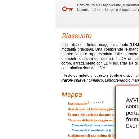
Benvenuto su EM|consulte, il riferimen
L'accesso al testo integrale di questo ar
Riassunto
La pratica del linfodrenaggio manuale (LDM
modalità principali. Una comprende le manovre
mentre l'altra è rappresentata dalle manovre
elementi costitutivi dell'edema. Il LDM di ma
corpo. Il trattamento con LDM riguarda sia gli
controindicazioni del LDM.
Il testo completo di questo articolo è disponibi
Parole chiave :
Linfatico, Linfodrenaggio man
Mappa
AVV
[
,
,
,
,
,
,
,
]
Introduzione
contr
Descrizione del linfodrenaggio manuale second
perta
Postura del paziente durante il linfodrenaggio
form
Manovre di linfodrenaggio manuale secondo il
Event
Manovre di richiamo o manovre di mantenimento
Manovre di riassorbimento ()
Svolgimento di una seduta di linfodrenaggio m