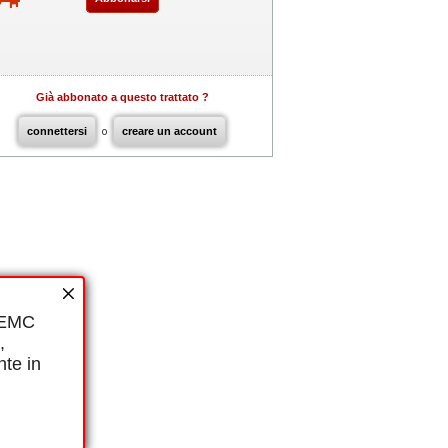
Già abbonato a questo trattato ?
connettersi
o
creare un account
i EMC
,
nte in