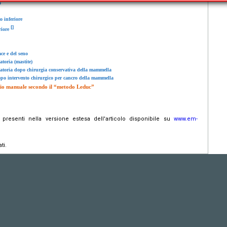
o
 inferiore
[
]
riore
ce e del seno
oria (mastite)
toria dopo chirurgia conservativa della mammella
opo intervento chirurgico per cancro della mammella
ggio manuale secondo il “metodo Leduc”
 presenti nella versione estesa dell'articolo disponibile su
www.em-
ti.