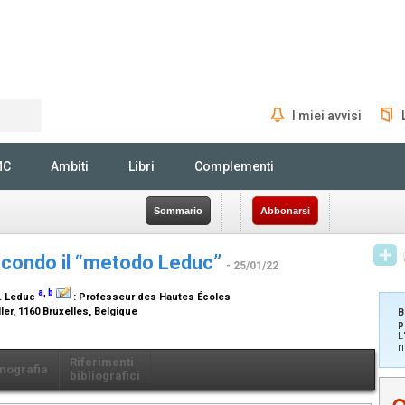
I miei avvisi
Rechercher
MC
Ambiti
Libri
Complementi
Sommario
Abbonarsi
econdo il “metodo Leduc”
- 25/01/22
a
,
b
O. Leduc
:
Professeur des Hautes Écoles
ler, 1160 Bruxelles, Belgique
B
p
L
r
Riferimenti
nografia
bibliografici