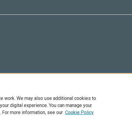
te work. We may also use additional cookies to
 your digital experience. You can manage your
. For more information, see our
Cookie Policy
Elsevier, i suoi licenziatari e contributori. Tutti i diritti sono riservati. Inclusi dirit
. Per tutto il contenuto ‘open access’ sono applicati i termini della licenza Creative C