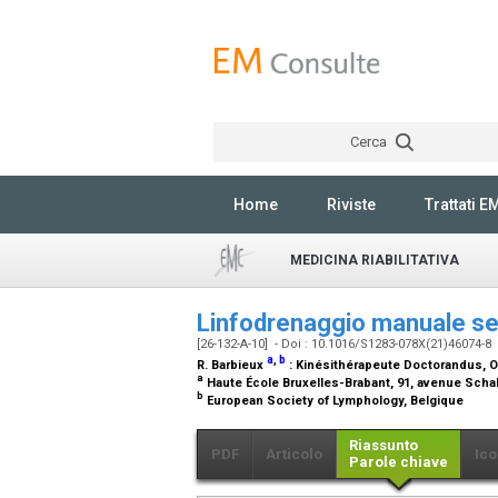
Cerca
Home
Riviste
Trattati E
MEDICINA RIABILITATIVA
Linfodrenaggio manuale s
[26-132-A-10] - Doi : 10.1016/S1283-078X(21)46074-8
a
,
b
R. Barbieux
:
Kinésithérapeute Doctorandus
, 
a
Haute École Bruxelles-Brabant, 91, avenue Schal
b
European Society of Lymphology, Belgique
Riassunto
PDF
Articolo
Ico
Parole chiave