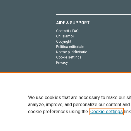
AIDE & SUPPORT
Contatti / FAQ
Chi siamo?
Copyright
Politica editoriale
Norme pubblicitarie
Cookie settings
Privacy
We use cookies that are necessary to make our si
analyze, improve, and personalize our content and
cookie preferences using the
Cookie settings
link
Tutto il contenuto di questo sito: Copyright © 2026 
dell’intelligenza artificiale, e tecnologie simili