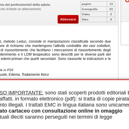
pagine
13
to dei professionisti della salute.
ticolo richiede un abbonamento.
Iconografia
23
Video
0
Abbonarsi
Altro
0
), metodo Leduc, consiste in manipolazioni classificate secondo due
 di richiamo che mantengono l'attività contrattile dei vasi collettori,
 di riassorbimento che facilitano i meccanismi di riassorbimento degli
ntenimento e il LDM terapeutico sono descritti per le diverse parti del
 edemi primari che quelli secondari. Sono riassunte le indicazioni e le
le in PDF.
uale, Edema, Trattamento fisico
ISO IMPORTANTE:
sono stati scoperti prodotti editorial
affatti, in formato elettronico (pdf): si tratta di copie pirata
o il “metodo Leduc”
nto illegali. I trattati EMC in lingua italiana sono unicame
 manuale secondo il “metodo Leduc”
ato cartaceo con consultazione online in omaggio
 “metodo Leduc”
uali illeciti saranno perseguiti nei termini di legge
anuale secondo il “metodo Leduc”