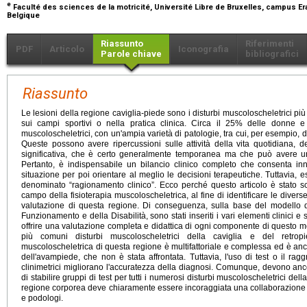
e
Faculté des sciences de la motricité, Université Libre de Bruxelles, campus Er
Belgique
Riassunto
Riferimenti
PDF
Articolo
Iconografia
Parole chiave
bibliografici
Riassunto
Le lesioni della regione caviglia-piede sono i disturbi muscoloscheletrici p
sui campi sportivi o nella pratica clinica. Circa il 25% delle donne e 
muscoloscheletrici, con un'ampia varietà di patologie, tra cui, per esempio, dis
Queste possono avere ripercussioni sulle attività della vita quotidiana,
significativa, che è certo generalmente temporanea ma che può avere un
Pertanto, è indispensabile un bilancio clinico completo che consenta inn
situazione per poi orientare al meglio le decisioni terapeutiche. Tuttavia
denominato “ragionamento clinico”. Ecco perché questo articolo è stato sc
campo della fisioterapia muscoloscheletrica, al fine di identificare le dive
valutazione di questa regione. Di conseguenza, sulla base del modello de
Funzionamento e della Disabilità, sono stati inseriti i vari elementi clinici e sc
offrire una valutazione completa e didattica di ogni componente di questo mo
più comuni disturbi muscoloscheletrici della caviglia e del retrop
muscoloscheletrica di questa regione è multifattoriale e complessa ed è anc
dell'avampiede, che non è stata affrontata. Tuttavia, l'uso di test o il rag
clinimetrici migliorano l'accuratezza della diagnosi. Comunque, devono ancor
di stabilire gruppi di test per tutti i numerosi disturbi muscoloscheletrici dell
regione corporea deve chiaramente essere incoraggiata una collaborazione mul
e podologi.