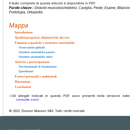
Il testo completo di questo articolo è disponibile in PDF.
Parole chiave :
Disturbi muscoloscheletrici, Caviglia, Piede, Esame, Bilancio
Podologia, Ortopedia
Mappa
Introduzione
Qualità/proprietà clinimetriche dei test
Funzioni organiche e strutture anatomiche
Osservazione globale
Strutture anatomiche passive
Strutture anatomiche attive
Attività e partecipazione
Test funzionali di locomozione
Questionari
Fattori personali e ambientali
Discussione
Conclusioni
☆Gli
allegati indicati in questo PDF sono presenti nella versione este
consulte.com/
.
© 2022 Elsevier Masson SAS. Tutti i diritti riservati.