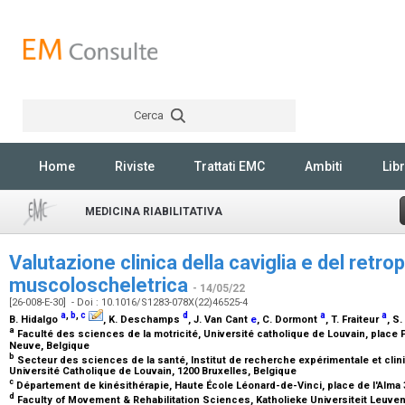
Cerca
Rechercher
Home
Riviste
Trattati EMC
Ambiti
Libr
MEDICINA RIABILITATIVA
Valutazione clinica della caviglia e del retrop
muscoloscheletrica
- 14/05/22
[26-008-E-30] - Doi : 10.1016/S1283-078X(22)46525-4
a
,
b
,
c
d
a
a
B. Hidalgo
, K. Deschamps
, J. Van Cant
e
, C. Dormont
, T. Fraiteur
, S
a
Faculté des sciences de la motricité, Université catholique de Louvain, place 
Neuve, Belgique
b
Secteur des sciences de la santé, Institut de recherche expérimentale et cli
Université Catholique de Louvain, 1200 Bruxelles, Belgique
c
Département de kinésithérapie, Haute École Léonard-de-Vinci, place de l'Alma 
d
Faculty of Movement & Rehabilitation Sciences, Katholieke Universiteit Leuve