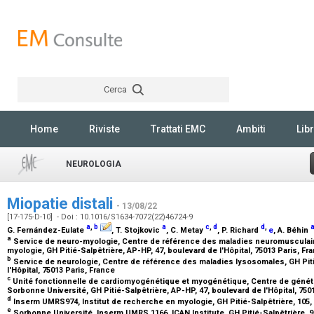
Cerca
Rechercher
Home
Riviste
Trattati EMC
Ambiti
Libr
NEUROLOGIA
Miopatie distali
- 13/08/22
[17-175-D-10] - Doi : 10.1016/S1634-7072(22)46724-9
a
,
b
a
c
,
d
d
,
G. Fernández-Eulate
, T. Stojkovic
, C. Metay
, P. Richard
e
, A. Béhin
a
Service de neuro-myologie, Centre de référence des maladies neuromusculaire
myologie, GH Pitié-Salpêtrière, AP-HP, 47, boulevard de l'Hôpital, 75013 Paris, F
b
Service de neurologie, Centre de référence des maladies lysosomales, GH Piti
l'Hôpital, 75013 Paris, France
c
Unité fonctionnelle de cardiomyogénétique et myogénétique, Centre de géné
Sorbonne Université, GH Pitié-Salpêtrière, AP-HP, 47, boulevard de l'Hôpital, 750
d
Inserm UMRS974, Institut de recherche en myologie, GH Pitié-Salpêtrière, 105, 
e
Sorbonne Université, Inserm UMRS 1166, ICAN Institute, GH Pitié-Salpêtrière, 91