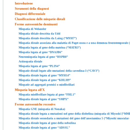
Introduzione
Strumenti della diagnosi
Diagnosi differenziale
Classificazione delle miopatie distali
Forme autosomiche dominanti
Miopatia di Welander
Miopatia tibiale descritta da Udd
Miopatia distale descritta da Laing (“MYH7”)
Miopatia distale associata alla malattia di Paget ossea e a una demenza frontotemporal
Miopatia legata al gene della matrina (“MATR3”)
Miopatia legata al gene “DNAJB6”
Neuromiopatia legata al gene “HSPB8”
Actinopatia distale
Miopatia legata al gene “PLIN4”
Miopatie distali legate alle mutazioni della caveolina-3 (“CAV3”)
Miopatia distale legata al gene “MYH14”
Miopatia distale legata al gene “KHLH9”
Miopatie ad aggregati proteici o miofibrillari
Miopatia legata all'X
Miopatia miofibrillare legata al gene “FHL1”
Miopatia distale legata al gene “SMPX”
Forme autosomiche recessive
Miopatia GNE (miopatia di Nonaka)
Miopatia distale legata a mutazioni nel gene della disferlina (miopatia di Miyoshi [“MM
Miopatia distale secondaria a mutazioni del gene dell'anoctamina 5 (“Miyoshi muscular
Miopatia distale legata al gene della nebulina
Miopatia distale legata al gene “ADSSL”