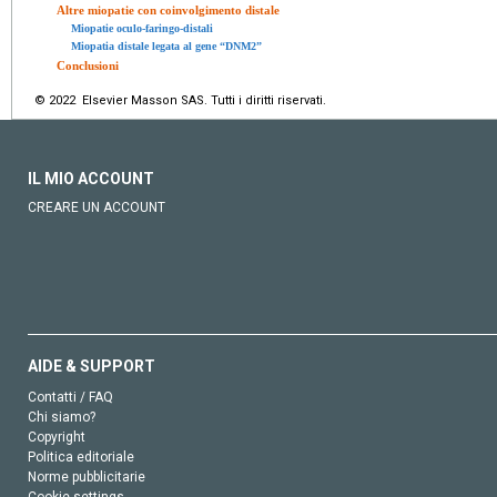
Altre miopatie con coinvolgimento distale
Miopatie oculo-faringo-distali
Miopatia distale legata al gene “DNM2”
Conclusioni
© 2022 Elsevier Masson SAS. Tutti i diritti riservati.
IL MIO ACCOUNT
CREARE UN ACCOUNT
AIDE & SUPPORT
Contatti / FAQ
Chi siamo?
Copyright
Politica editoriale
Norme pubblicitarie