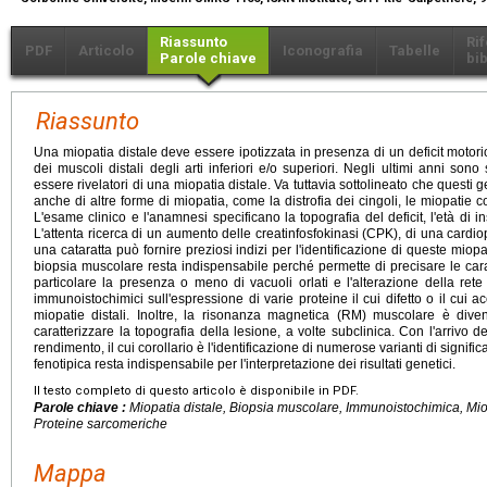
Riassunto
Ri
PDF
Articolo
Iconografia
Tabelle
Parole chiave
bib
Riassunto
Una miopatia distale deve essere ipotizzata in presenza di un deficit motor
dei muscoli distali degli arti inferiori e/o superiori. Negli ultimi anni sono
essere rivelatori di una miopatia distale. Va tuttavia sottolineato che quest
anche di altre forme di miopatia, come la distrofia dei cingoli, le miopatie
L'esame clinico e l'anamnesi specificano la topografia del deficit, l'età di 
L'attenta ricerca di un aumento delle creatinfosfokinasi (CPK), di una cardio
una cataratta può fornire preziosi indizi per l'identificazione di queste miopat
biopsia muscolare resta indispensabile perché permette di precisare le carat
particolare la presenza o meno di vacuoli orlati e l'alterazione della rete 
immunoistochimici sull'espressione di varie proteine il cui difetto o il cui
miopatie distali. Inoltre, la risonanza magnetica (RM) muscolare è div
caratterizzare la topografia della lesione, a volte subclinica. Con l'arrivo
rendimento, il cui corollario è l'identificazione di numerose varianti di signifi
fenotipica resta indispensabile per l'interpretazione dei risultati genetici.
Il testo completo di questo articolo è disponibile in PDF.
Parole chiave :
Miopatia distale, Biopsia muscolare, Immunoistochimica, Mio
Proteine sarcomeriche
Mappa