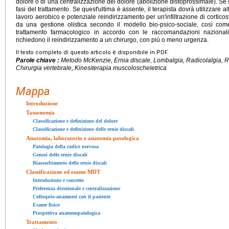
dolore o di una centralizzazione del dolore (abolizione distoprossimale). Se
fasi del trattamento. Se quest'ultima è assente, il terapista dovrà utilizzare alt
lavoro aerobico e potenziale reindirizzamento per un'infiltrazione di cortico
da una gestione olistica secondo il modello bio-psico-sociale, così co
trattamento farmacologico in accordo con le raccomandazioni nazionali.
richiedono il reindirizzamento a un chirurgo, con più o meno urgenza.
Il testo completo di questo articolo è disponibile in PDF.
Parole chiave :
Metodo McKenzie, Ernia discale, Lombalgia, Radicolalgia, R
Chirurgia vertebrale, Kinesiterapia muscoloscheletrica
Mappa
Introduzione
Tassonomia
Classificazione e definizione del dolore
Classificazione e definizione delle ernie discali
Anatomia, laboratorio e anatomia patologica
Patologia della radice nervosa
Genesi delle ernie discali
Riassorbimento delle ernie discali
Classificazione ed esame MDT
Introduzione e concetto
Preferenza direzionale e centralizzazione
Colloquio-anamnesi con il paziente
Esame fisico
Prospettiva anatomopatologica
Trattamento