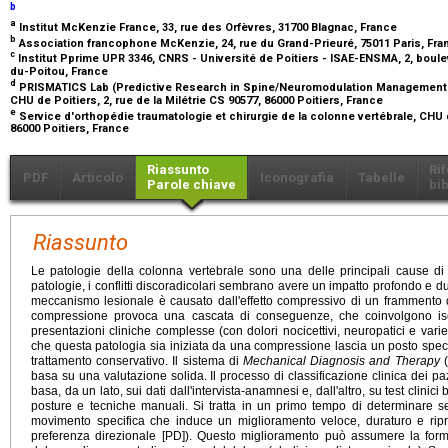
b
a
Institut McKenzie France, 33, rue des Orfèvres, 31700 Blagnac, France
b
Association francophone McKenzie, 24, rue du Grand-Prieuré, 75011 Paris, Fr
c
Institut Pprime UPR 3346, CNRS - Université de Poitiers - ISAE-ENSMA, 2, boul
du-Poitou, France
d
PRISMATICS Lab (Predictive Research in Spine/Neuromodulation Management a
CHU de Poitiers, 2, rue de la Milétrie CS 90577, 86000 Poitiers, France
e
Service d'orthopédie traumatologie et chirurgie de la colonne vertébrale, CHU de
86000 Poitiers, France
Riassunto
Ri
PDF
Articolo
Iconografia
Tabelle
Parole chiave
bib
Riassunto
Le patologie della colonna vertebrale sono una delle principali cause di d
patologie, i conflitti discoradicolari sembrano avere un impatto profondo e dura
meccanismo lesionale è causato dall'effetto compressivo di un frammento 
compressione provoca una cascata di conseguenze, che coinvolgono i
presentazioni cliniche complesse (con dolori nocicettivi, neuropatici e varie p
che questa patologia sia iniziata da una compressione lascia un posto speci
trattamento conservativo. Il sistema di
Mechanical Diagnosis and Therapy
(
basa su una valutazione solida. Il processo di classificazione clinica dei paz
basa, da un lato, sui dati dall'intervista-anamnesi e, dall'altro, su test clinici
posture e tecniche manuali. Si tratta in un primo tempo di determinare s
movimento specifica che induce un miglioramento veloce, duraturo e ripr
preferenza direzionale [PD]). Questo miglioramento può assumere la forma