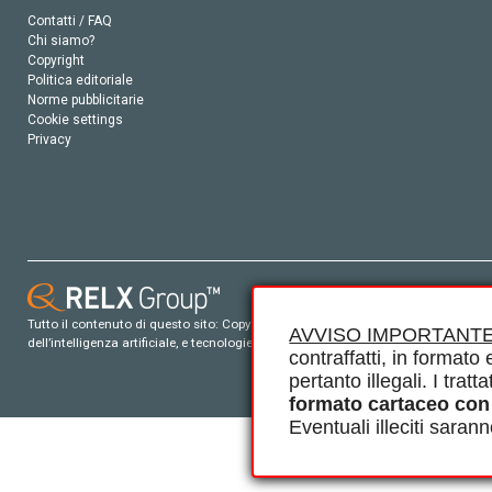
Contatti / FAQ
Chi siamo?
Copyright
Politica editoriale
Norme pubblicitarie
Cookie settings
Privacy
Tutto il contenuto di questo sito: Copyright © 2026 Elsevier, i suoi licenziatari e c
AVVISO IMPORTANTE
dell’intelligenza artificiale, e tecnologie simili. Per tutto il contenuto ‘open ac
contraffatti, in formato e
pertanto illegali. I tra
formato cartaceo con
Eventuali illeciti saran