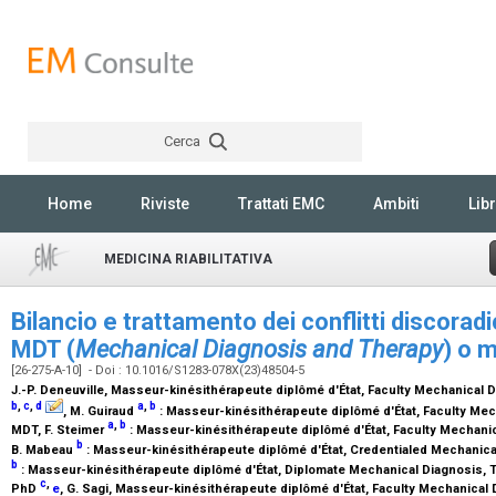
Cerca
Rechercher
Home
Riviste
Trattati EMC
Ambiti
Libr
MEDICINA RIABILITATIVA
Bilancio e trattamento dei conflitti discoradi
MDT (
Mechanical Diagnosis and Therapy
) o 
[26-275-A-10] - Doi : 10.1016/S1283-078X(23)48504-5
J.-P. Deneuville,
Masseur-kinésithérapeute diplômé d'État, Faculty Mechanical 
b
,
c
,
d
a
,
b
, M. Guiraud
:
Masseur-kinésithérapeute diplômé d'État, Faculty Mec
a
,
b
MDT
, F. Steimer
:
Masseur-kinésithérapeute diplômé d'État, Faculty Mechani
b
B. Mabeau
:
Masseur-kinésithérapeute diplômé d'État, Credentialed Mechanical
b
:
Masseur-kinésithérapeute diplômé d'État, Diplomate Mechanical Diagnosis, 
c
,
PhD
e
, G. Sagi,
Masseur-kinésithérapeute diplômé d'État, Faculty Mechanical