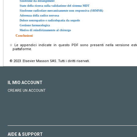
Sindrome da derangement
Stato della ricerca sulla validazione del sistema MDT
Sindrome radicolare meccanicamente non responsiva (SRMNR)
Aderenza della radice nervosa
Dolore neuropatico e radicolopatia da sequele
Gestione farmacologica
Motivo di reindirizzamento al chirurgo
Conclusioni
☆
Le appendici indicate in questo PDF sono presenti nella versione estes
piattaforme.
© 2023 Elsevier Masson SAS. Tutti i diritti riservati.
IL MIO ACCOUNT
CREARE UN ACCOUNT
AIDE & SUPPORT