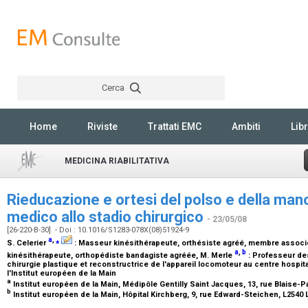
Cerca
Rechercher
Home
Riviste
Trattati EMC
Ambiti
Libr
MEDICINA RIABILITATIVA
Rieducazione e ortesi del polso e della mano
medico allo stadio chirurgico
- 23/05/08
[26-220-B-30] - Doi : 10.1016/S1283-078X(08)51924-9
a
,
⁎
S. Celerier
:
Masseur kinésithérapeute, orthésiste agréé, membre asso
a
,
b
kinésithérapeute, orthopédiste bandagiste agréée
, M. Merle
:
Professeur des
chirurgie plastique et reconstructrice de l'appareil locomoteur au centre hospit
l'Institut européen de la Main
a
Institut européen de la Main, Médipôle Gentilly Saint Jacques, 13, rue Blaise-
b
Institut européen de la Main, Hôpital Kirchberg, 9, rue Edward-Steichen, L25