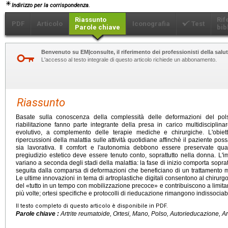
Indirizzo per la corrispondenza.
Riassunto
Rif
PDF
Articolo
Iconografia
Test
Parole chiave
bib
Benvenuto su EM|consulte, il riferimento dei professionisti della salut
L'accesso al testo integrale di questo articolo richiede un abbonamento.
Riassunto
Basate sulla conoscenza della complessità delle deformazioni del pol
riabilitazione fanno parte integrante della presa in carico multidisciplinar
evolutivo, a complemento delle terapie mediche e chirurgiche. L'obiet
ripercussioni della malattia sulle attività quotidiane affinchè il paziente po
sia lavorativa. Il comfort e l'autonomia debbono essere preservate qu
pregiudizio estetico deve essere tenuto conto, soprattutto nella donna. L'
variano a seconda degli stadi della malattia: la fase di inizio comporta sopra
seguita dalla comparsa di deformazioni che beneficiano di un trattamento m
Le ultime innovazioni in tema di artroplastiche digitali consentono al chirur
del «tutto in un tempo con mobilizzazione precoce» e contribuiscono a limitare l
più volte; ortesi specifiche e protocolli di rieducazione rimangono indissociabi
Il testo completo di questo articolo è disponibile in PDF.
Parole chiave :
Artrite reumatoide, Ortesi, Mano, Polso, Autorieducazione, Art