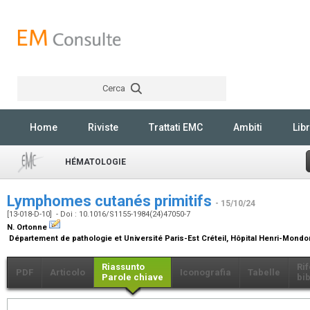
Cerca
Rechercher
Home
Riviste
Trattati EMC
Ambiti
Libr
HÉMATOLOGIE
Lymphomes cutanés primitifs
- 15/10/24
[13-018-D-10] - Doi : 10.1016/S1155-1984(24)47050-7
N. Ortonne
Département de pathologie et Université Paris-Est Créteil, Hôpital Henri-Mondor
Riassunto
Ri
PDF
Articolo
Iconografia
Tabelle
Parole chiave
bib