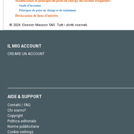
Stadification et principes de prise en charge des formes fréquentes
Stade d'invasion
Principes de prise en charge et de traitement
Déclaration de liens d'intérêts
© 2024 Elsevier Masson SAS. Tutti i diritti riservati.
IL MIO ACCOUNT
CREARE UN ACCOUNT
AIDE & SUPPORT
Contatti / FAQ
Chi siamo?
Copyright
Politica editoriale
Norme pubblicitarie
Cookie settings