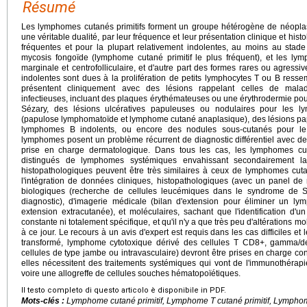
Résumé
Les lymphomes cutanés primitifs forment un groupe hétérogène de néoplasi
une véritable dualité, par leur fréquence et leur présentation clinique et hist
fréquentes et pour la plupart relativement indolentes, au moins au stad
mycosis fongoïde (lymphome cutané primitif le plus fréquent), et les ly
marginale et centrofolliculaire, et d'autre part des formes rares ou agressi
indolentes sont dues à la prolifération de petits lymphocytes T ou B resse
présentent cliniquement avec des lésions rappelant celles de mala
infectieuses, incluant des plaques érythémateuses ou une érythrodermie pou
Sézary, des lésions ulcératives papuleuses ou nodulaires pour les l
(papulose lymphomatoïde et lymphome cutané anaplasique), des lésions pa
lymphomes B indolents, ou encore des nodules sous-cutanés pour le
lymphomes posent un problème récurrent de diagnostic différentiel avec des
prise en charge dermatologique. Dans tous les cas, les lymphomes cut
distingués de lymphomes systémiques envahissant secondairement la
histopathologiques peuvent être très similaires à ceux de lymphomes cutan
l'intégration de données cliniques, histopathologiques (avec un panel de
biologiques (recherche de cellules leucémiques dans le syndrome de Sé
diagnostic), d'imagerie médicale (bilan d'extension pour éliminer un 
extension extracutanée), et moléculaires, sachant que l'identification d'
constante ni totalement spécifique, et qu'il n'y a que très peu d'altérations mo
à ce jour. Le recours à un avis d'expert est requis dans les cas difficiles e
transformé, lymphome cytotoxique dérivé des cellules T CD8+, gamma/
cellules de type jambe ou intravasculaire) devront être prises en charge c
elles nécessitent des traitements systémiques qui vont de l'immunothérap
voire une allogreffe de cellules souches hématopoïétiques.
Il testo completo di questo articolo è disponibile in PDF.
Mots-clés :
Lymphome cutané primitif, Lymphome T cutané primitif, Lymphome