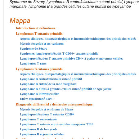
Syndrome de Sézary, Lymphome B centrofolliculaire cutané primitif, Lymphom
marginale, lymphome B à grandes cellules cutané primitif de type jambe
Mappa
Introduction et définitions
Lymphomes T cutanés primitifs
Aspects cliniques, histopathologiques et immunohistochimiques des principales entités
Mycosis fongoïde et ses variantes
Syndrome de Sézary
Syndromes lymphoprolifératifs T CD30+ cutanés primitifs
Lymphoprolifération T cutanée primitive CD4+ à petites et moyennes cellules
Lymphomes T rares
Lymphomes B cutanés primitifs
Aspects cliniques, histopathologiques et immunohistochimiques des principales entités
Lymphome B centrofolliculaire cutané primitif
Lymphome B cutané de la zone marginale
Lymphome B diffus à grandes cellules cutané primitif de type jambe
Lymphome B intravasculaire
Ulcère mucocutané EBV+
Diagnostic différentiel : démarche anatomoclinique
Mycosis fongoïde et syndrome de Sézary
Lymphoproliférations T cutanées CD30+
Lymphomes T sous-cutanés
Lymphomes T cutanés exprimant des marqueurs TFH
Lymphomes B de bas grade
Lymphomes B à grandes cellules