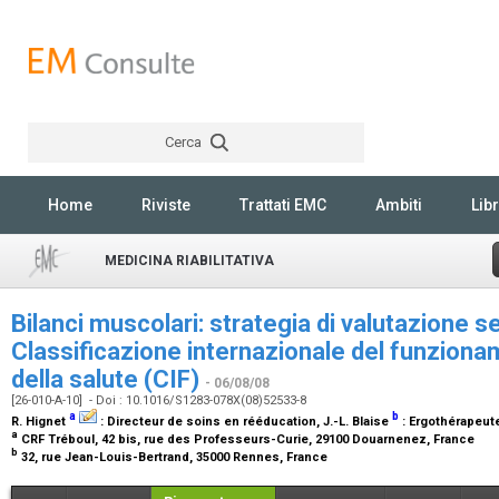
Cerca
Rechercher
Home
Riviste
Trattati EMC
Ambiti
Libr
MEDICINA RIABILITATIVA
Bilanci muscolari: strategia di valutazione s
Classificazione internazionale del funziona
della salute (CIF)
- 06/08/08
[26-010-A-10] - Doi : 10.1016/S1283-078X(08)52533-8
a
b
R. Hignet
:
Directeur de soins en rééducation
, J.-L. Blaise
:
Ergothérapeute
a
CRF Tréboul, 42 bis, rue des Professeurs-Curie, 29100 Douarnenez, France
b
32, rue Jean-Louis-Bertrand, 35000 Rennes, France