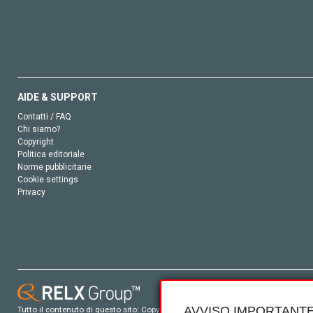
AIDE & SUPPORT
Contatti / FAQ
Chi siamo?
Copyright
Politica editoriale
Norme pubblicitarie
Cookie settings
Privacy
AVVISO IMPORTANTE
Tutto il contenuto di questo sito: Copyright © 2026 Elsevier, i suoi licenziatari e c