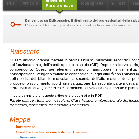
Riassunto
PDF
Articolo
Iconografia
Test
Tab
Parole chiave
Benvenuto su EM|consulte, il riferimento dei professionisti della salut
L'accesso al testo integrale di questo articolo richiede un abbonamento.
Riassunto
Questo articolo intende mettere in ordine i bilanci muscolari secondo i conc
del funzionamento, dell'handicap e della salute (CIF). Dopo una breve storia, 
compongono. Questi sei elementi vengono raggruppati in tre entità: l
partecipazione. Vengono trattate le connessioni di ogni attività con i bilanci
della scelta del bilancio muscolare a seconda dell'atto motorio, della per
proposto lo svolgimento tipo di una valutazione. La seconda parte mostra al
dell'attività di forza (isocinetica e isometrica), di velocità (isoinerziale e plio
Il testo completo di questo articolo è disponibile in PDF.
Parole chiave :
Bilancio muscolare, Classificazione internazionale del funzi
Isometrica, Isocinetica, Isoinerziale, Pliometrica
Mappa
Introduzione
Classificazione internazionale del funzionamento
Breve storia