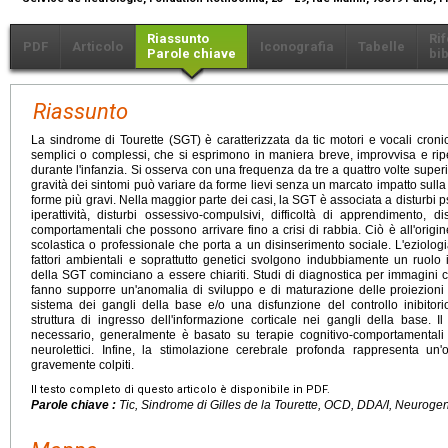
Riassunto
Ri
PDF
Articolo
Iconografia
Tabelle
Parole chiave
bib
Riassunto
La sindrome di Tourette (SGT) è caratterizzata da tic motori e vocali cronic
semplici o complessi, che si esprimono in maniera breve, improvvisa e ri
durante l'infanzia. Si osserva con una frequenza da tre a quattro volte super
gravità dei sintomi può variare da forme lievi senza un marcato impatto sulla s
forme più gravi. Nella maggior parte dei casi, la SGT è associata a disturbi ps
iperattività, disturbi ossessivo-compulsivi, difficoltà di apprendimento, di
comportamentali che possono arrivare fino a crisi di rabbia. Ciò è all'origine 
scolastica o professionale che porta a un disinserimento sociale. L'eziologi
fattori ambientali e soprattutto genetici svolgono indubbiamente un ruolo 
della SGT cominciano a essere chiariti. Studi di diagnostica per immagini 
fanno supporre un'anomalia di sviluppo e di maturazione delle proiezioni c
sistema dei gangli della base e/o una disfunzione del controllo inibitorio 
struttura di ingresso dell'informazione corticale nei gangli della base. I
necessario, generalmente è basato su terapie cognitivo-comportamentali o
neurolettici. Infine, la stimolazione cerebrale profonda rappresenta un'
gravemente colpiti.
Il testo completo di questo articolo è disponibile in PDF.
Parole chiave :
Tic, Sindrome di Gilles de la Tourette, OCD, DDA/I, Neuroge