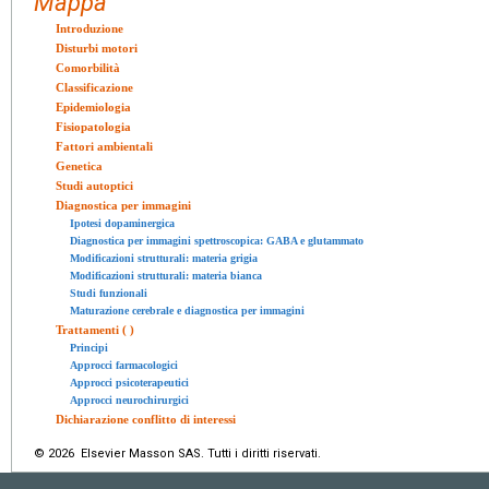
Mappa
Introduzione
Disturbi motori
Comorbilità
Classificazione
Epidemiologia
Fisiopatologia
Fattori ambientali
Genetica
Studi autoptici
Diagnostica per immagini
Ipotesi dopaminergica
Diagnostica per immagini spettroscopica: GABA e glutammato
Modificazioni strutturali: materia grigia
Modificazioni strutturali: materia bianca
Studi funzionali
Maturazione cerebrale e diagnostica per immagini
Trattamenti ( )
Principi
Approcci farmacologici
Approcci psicoterapeutici
Approcci neurochirurgici
Dichiarazione conflitto di interessi
© 2026 Elsevier Masson SAS. Tutti i diritti riservati.