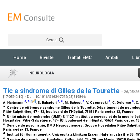
Cerca
Rechercher
Home
Riviste
Trattati EMC
Ambiti
Libr
NEUROLOGIA
Tic e sindrome di Gilles de la Tourette
- 26/05/26
[17-059-C-10] - Doi : 10.1016/S1634-7072(26)51984-6
a
,
b
a
,
c
a
a
a
A. Hartmann
, S. Bahadori
, M. Bahout
, V. Czernecki
, C. Delorme
, C
a
Centre de référence syndrome Gilles de la Tourette, Département de neurolo
Pitié-Salpêtrière, 47 - 83, boulevard de l'Hôpital, 75651 Paris cedex 13, France
b
Unité mixte de recherche (UMR) S 1127, Institut du cerveau et de la moelle ép
Hospitalier Pitié-Salpêtrière, 47 - 83, boulevard de l'Hôpital, 75651 Paris cedex 1
c
Service de psychiatrie, DMU Neurosciences, Groupe Hospitalier Pitié-Salpêtrière
Paris cedex 13, France
d
Institut für Humangenetik, Universitätsklinikum Essen, Hufelandstra ß e 55, 
e
Service de neurologie, Fondation Rothschild, 25 - 29, rue Manin, 75019 Paris,