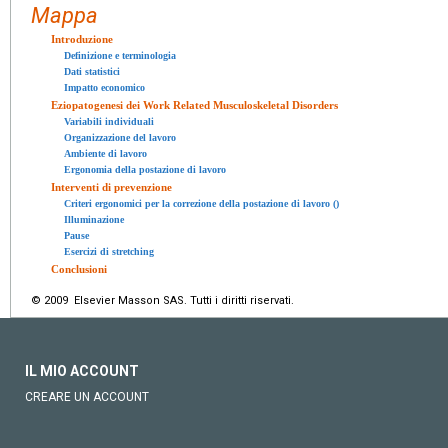
Mappa
Introduzione
Definizione e terminologia
Dati statistici
Impatto economico
Eziopatogenesi dei Work Related Musculoskeletal Disorders
Variabili individuali
Organizzazione del lavoro
Ambiente di lavoro
Ergonomia della postazione di lavoro
Interventi di prevenzione
Criteri ergonomici per la correzione della postazione di lavoro ()
Illuminazione
Pause
Esercizi di stretching
Conclusioni
© 2009 Elsevier Masson SAS. Tutti i diritti riservati.
IL MIO ACCOUNT
CREARE UN ACCOUNT