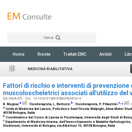
Cerca
Rechercher
Home
Riviste
Trattati EMC
Ambiti
Libr
MEDICINA RIABILITATIVA
Fattori di rischio e interventi di prevenzione 
muscoloscheletrici associati all'utilizzo del
[26-290-A-07] - Doi : 10.1016/S1283-078X(09)54101-6
a
b
c
,
⁎
R. Mugnai
:
Fisioterapista
, L. Bertozzi
:
Fisioterapista
, P. Pillastrini
:
a
Unità di Medicina del Lavoro, Policlinico Sant'Orsola-Malpighi, Alma Mater Studi
40138 Bologna, Italia
b
Coordinatrice del Corso di Laurea in Fisioterapia, Università degli Studi di Bolo
c
Dipartimento di Medicina Interna, dell'Invecchiamento e Malattie Nefrologiche, 
Studiorum, Università di Bologna, via Albertoni 15, 40138 Bologna, Italia