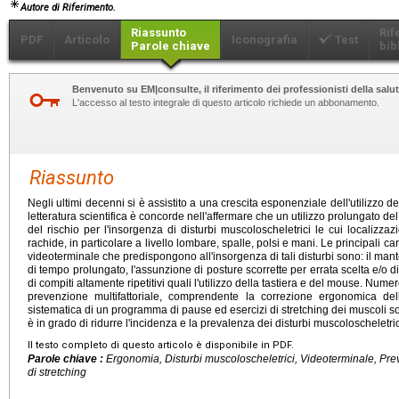
Autore di Riferimento.
Riassunto
Rif
PDF
Articolo
Iconografia
Test
Parole chiave
bib
Benvenuto su EM|consulte, il riferimento dei professionisti della salut
L'accesso al testo integrale di questo articolo richiede un abbonamento.
Riassunto
Negli ultimi decenni si è assistito a una crescita esponenziale dell'utilizzo d
letteratura scientifica è concorde nell'affermare che un utilizzo prolungato 
del rischio per l'insorgenza di disturbi muscoloscheletrici le cui localizzaz
rachide, in particolare a livello lombare, spalle, polsi e mani. Le principali car
videoterminale che predispongono all'insorgenza di tali disturbi sono: il man
di tempo prolungato, l'assunzione di posture scorrette per errata scelta e/o d
di compiti altamente ripetitivi quali l'utilizzo della tastiera e del mouse. Num
prevenzione multifattoriale, comprendente la correzione ergonomica dell
sistematica di un programma di pause ed esercizi di stretching dei muscoli 
è in grado di ridurre l'incidenza e la prevalenza dei disturbi muscoloscheletric
Il testo completo di questo articolo è disponibile in PDF.
Parole chiave :
Ergonomia, Disturbi muscoloscheletrici, Videoterminale, Prev
di stretching