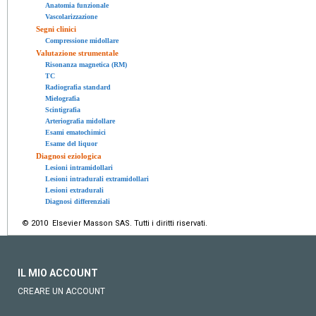
Anatomia funzionale
Vascolarizzazione
Segni clinici
Compressione midollare
Valutazione strumentale
Risonanza magnetica (RM)
TC
Radiografia standard
Mielografia
Scintigrafia
Arteriografia midollare
Esami ematochimici
Esame del liquor
Diagnosi eziologica
Lesioni intramidollari
Lesioni intradurali extramidollari
Lesioni extradurali
Diagnosi differenziali
© 2010 Elsevier Masson SAS. Tutti i diritti riservati.
IL MIO ACCOUNT
CREARE UN ACCOUNT