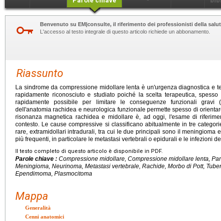
Parole chiave
bib
Benvenuto su EM|consulte, il riferimento dei professionisti della salut
L'accesso al testo integrale di questo articolo richiede un abbonamento.
Riassunto
La sindrome da compressione midollare lenta è un'urgenza diagnostica e ter
rapidamente riconosciuto e studiato poiché la scelta terapeutica, spesso 
rapidamente possibile per limitare le conseguenze funzionali gravi
dell'anatomia rachidea e neurologica funzionale permette spesso di orientare
risonanza magnetica rachidea e midollare è, ad oggi, l'esame di riferime
contesto. Le cause compressive si classificano abitualmente in tre categorie 
rare, extramidollari intradurali, tra cui le due principali sono il meningioma e
più frequenti, in particolare le metastasi vertebrali o epidurali e le infezioni de
Il testo completo di questo articolo è disponibile in PDF.
Parole chiave :
Compressione midollare, Compressione midollare lenta, Para
Meningioma, Neurinoma, Metastasi vertebrale, Rachide, Morbo di Pott, Tube
Ependimoma, Plasmocitoma
Mappa
Generalità
Cenni anatomici