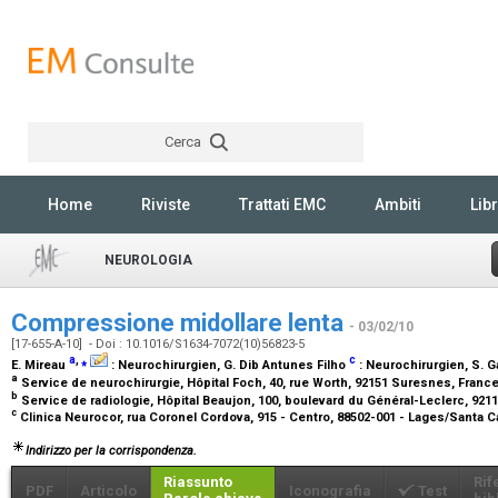
Cerca
Rechercher
Home
Riviste
Trattati EMC
Ambiti
Libr
NEUROLOGIA
Compressione midollare lenta
- 03/02/10
[17-655-A-10] - Doi : 10.1016/S1634-7072(10)56823-5
a
,
⁎
c
E. Mireau
:
Neurochirurgien
, G. Dib Antunes Filho
:
Neurochirurgien
, S. 
a
Service de neurochirurgie, Hôpital Foch, 40, rue Worth, 92151 Suresnes, Franc
b
Service de radiologie, Hôpital Beaujon, 100, boulevard du Général-Leclerc, 921
c
Clinica Neurocor, rua Coronel Cordova, 915 - Centro, 88502-001 - Lages/Santa Ca
Indirizzo per la corrispondenza.
Riassunto
Rif
PDF
Articolo
Iconografia
Test