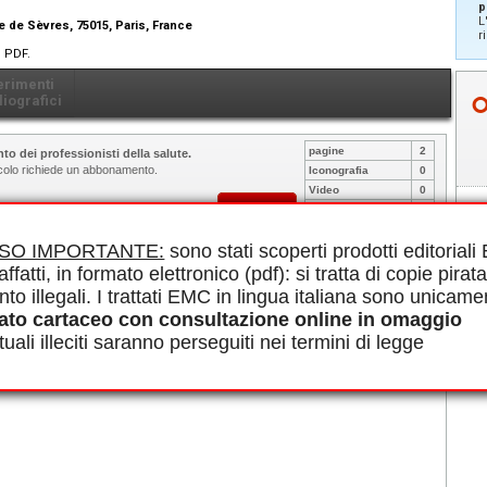
p
L
e de Sèvres, 75015, Paris, France
r
n PDF.
erimenti
liografici
pagine
2
to dei professionisti della salute.
ticolo richiede un abbonamento.
Iconografia
0
Video
0
Abbonarsi
Altro
0
ISO IMPORTANTE:
sono stati scoperti prodotti editorial
le in PDF.
affatti, in formato elettronico (pdf): si tratta di copie pirata
nto illegali. I trattati EMC in lingua italiana sono unicame
ato cartaceo con consultazione online in omaggio
uali illeciti saranno perseguiti nei termini di legge