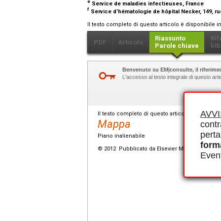
e
Service de maladies infectieuses, France
f
Service d’hématologie de hôpital Necker, 149, ru
Il testo completo di questo articolo è disponibile i
Riassunto
Rif
PDF
Articolo
Parole chiave
bib
Benvenuto su EM|consulte, il riferimen
L'accesso al testo integrale di questo ar
AVV
Il testo completo di questo articolo è disponibi
Mappa
contr
perta
Piano inalienabile
form
© 2012 Pubblicato da Elsevier Masson SAS.
Event