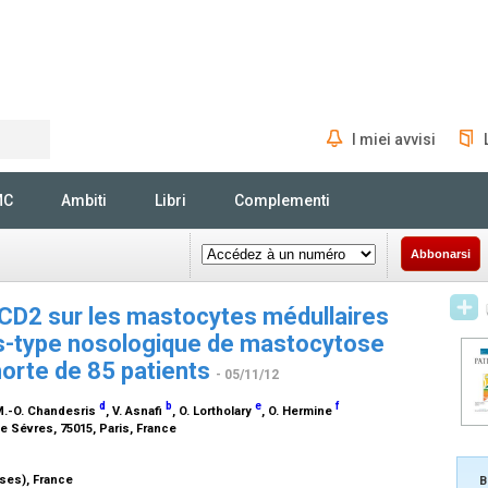
I miei avvisi
Rechercher
MC
Ambiti
Libri
Complementi
Abbonarsi
 CD2 sur les mastocytes médullaires
s-type nosologique de mastocytose
horte de 85 patients
- 05/11/12
d
b
e
f
M.-O. Chandesris
, V. Asnafi
, O. Lortholary
, O. Hermine
de Sévres, 75015, Paris, France
ses), France
B