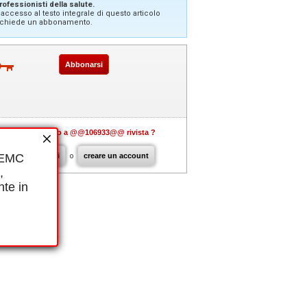
rofessionisti della salute.
'accesso al testo integrale di questo articolo
ichiede un abbonamento.
Abbonarsi
Già abbonato a @@106933@@ rivista ?
i EMC
connettersi
o
creare un account
,
nte in