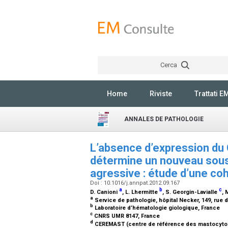
Cerca
Home
Riviste
Trattati E
ANNALES DE PATHOLOGIE
L’absence d’expression du
détermine un nouveau sou
agressive : étude d’une co
Doi : 10.1016/j.annpat.2012.09.167
a
b
c
D. Canioni
, L. Lhermitte
, S. Georgin-Lavialle
, 
a
Service de pathologie, hôpital Necker, 149, rue 
b
Laboratoire d’hématologie giologique, France
c
CNRS UMR 8147, France
d
CEREMAST (centre de référence des mastocyto