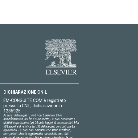
DICHIARAZIONE CNIL
EM-CONSULTE.COM è registrato
presso la CNIL, dichiarazione n.
1286925.
Ai sensi della legge n. 78-17 del 6 gennaio 1978
sull'informatica, sui file e sulle libertà, Lei puo' esercitare i
diritti di opposizione (art.26 della legge), di accesso (art.34 a
38 Legge), e di rettifica (art.36 della legge) per i dati che La
riguardano. Lei puo' cosi chiedere che siano rettificati,
compeltati, chiariti, aggiornati o cancellati i suoi dati
personali inesati, incompleti, equivoci, obsoleti o la cui