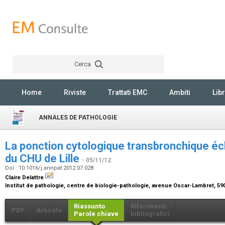
Cerca
Rechercher
Home
Riviste
Trattati EMC
Ambiti
Libr
ANNALES DE PATHOLOGIE
La ponction cytologique transbronchique é
du CHU de Lille
- 05/11/12
Doi : 10.1016/j.annpat.2012.07.028
Claire Delattre
Institut de pathologie, centre de biologie-pathologie, avenue Oscar-Lambret, 59
Riassunto
Riferimenti
PDF
Articolo
Parole chiave
bibliografici