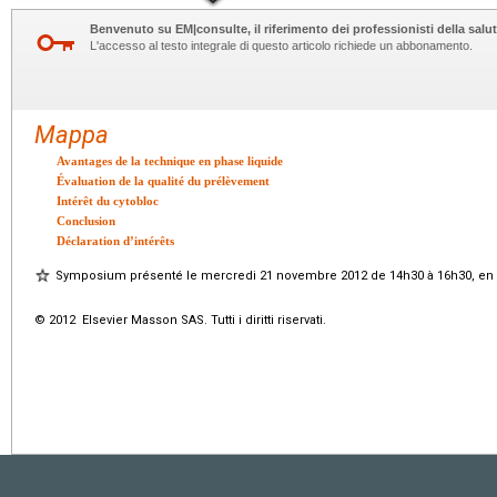
Benvenuto su EM|consulte, il riferimento dei professionisti della salut
L'accesso al testo integrale di questo articolo richiede un abbonamento.
Mappa
Avantages de la technique en phase liquide
Évaluation de la qualité du prélèvement
Intérêt du cytobloc
Conclusion
Déclaration d’intérêts
Symposium présenté le mercredi 21 novembre 2012 de 14h30 à 16h30, en s
© 2012 Elsevier Masson SAS. Tutti i diritti riservati.