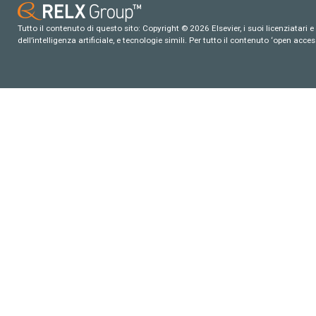
Tutto il contenuto di questo sito: Copyright © 2026 Elsevier, i suoi licenziatari e c
dell’intelligenza artificiale, e tecnologie simili. Per tutto il contenuto ‘open ac