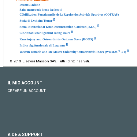
Deambulazione
Salto monopode («one leg hop»)
COdification Fonctionnelle de la Reprise des Activités Sportives (COFRAS)
[
]
Scala di Lysholm-Tegner
[
]
Scala International Knee Documentation Comittee (IKDC)
[
]
Cincinnati knee ligament rating scales
[
]
Knee injury and Osteoarthritis Outcome Score (KOOS)
[
]
Indice algofunzionale di Lequesne
[
]
®
Western Ontario and Mc Master University Osteoarthritis Index (WOMAC
3.1)
© 2013 Elsevier Masson SAS. Tutti i diritti riservati.
IL MIO ACCOUNT
CREARE UN ACCOUNT
AIDE & SUPPORT