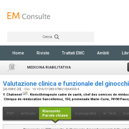
Cerca
Rechercher
Home
Riviste
Trattati EMC
Ambiti
Libr
MEDICINA RIABILITATIVA
Valutazione clinica e funzionale del ginocch
[26-008-E-20] - Doi : 10.1016/S1283-078X(13)64503-4
Y. Chatrenet
:
Kinésithérapeute cadre de santé, chef des services de rééduc
Clinique de rééducation Sancellemoz, 150, promenade Marie-Curie, 74190 Pass
Riassunto
PDF
Articolo
Iconografia
Test
Co
Parole chiave