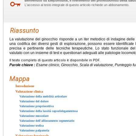
Benvenuto su EM|consulte, il riferimento dei professionisti della salut
L'accesso al testo integrale di questo articolo richiede un abbonamento.
Riassunto
La valutazione del ginocchio risponde a un iter metodico di indagine delle 
una codifica dei diversi gesti di esplorazione, possono essere identificate l
precisa e pertinente delle tecniche terapeutiche. Lo stato funzionale del 
valutato con un insieme di test e questionari adeguati alle patologie locomoto
Il testo completo di questo articolo è disponibile in PDF.
Parole chiave :
Esame clinico, Ginocchio, Scala di valutazione, Punteggio f
Mappa
Introduzione
Valutazione clinica
Valutazione della mobilità articolare
Valutazione del dolore
Valutazione propriocettiva
Valutazione della lassità capsulolegamentosa
Valutazione muscolare
Valutazione dell'allineamento segmentario
Valutazione trofica
Valutazione palpatoria
Valutazione funzionale