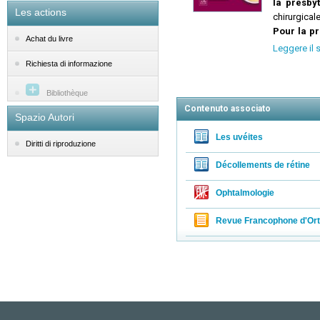
la presbyt
Les actions
chirurgicale
Pour la p
Achat du livre
vidéos et 
Leggere il 
Richiesta di informazione
Bibliothèque
Contenuto associato
Spazio Autori
Les uvéites
Diritti di riproduzione
Décollements de rétine
Ophtalmologie
Revue Francophone d'Ort