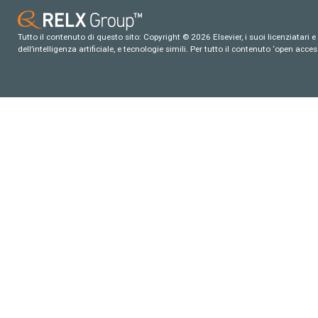
Tutto il contenuto di questo sito: Copyright © 2026 Elsevier, i suoi licenziatari e c
dell’intelligenza artificiale, e tecnologie simili. Per tutto il contenuto ‘open ac