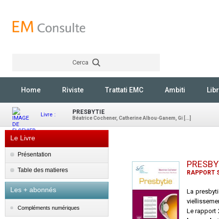
Cerca
Rechercher
Home
Riviste
Trattati EMC
Ambiti
Libr
PRESBYTIE
Livre :
Béatrice Cochener, Catherine Albou-Ganem, Gi [...]
Le Livre
Présentation
PRESBY
Table des matieres
RAPPORT S
Les + abonnés
La presbyti
viellissemen
Compléments numériques
Le rapport