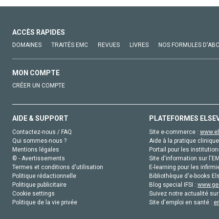
ACCÈS RAPIDES
DOMAINES
TRAITÉS EMC
REVUES
LIVRES
NOS FORMULES D'AB
MON COMPTE
CRÉER UN COMPTE
AIDE & SUPPORT
PLATEFORMES ELSE
Contactez-nous / FAQ
Site e-commerce :
www.el
Qui sommes-nous ?
Aide à la pratique clinique
Mentions légales
Portail pour les institution
© - Avertissements
Site d'information sur l'E
Termes et conditions d'utilisation
E-learning pour les infirmi
Politique rédactionnelle
Bibliothèque d'e-books Els
Politique publicitaire
Blog special IFSI :
www.gen
Cookie settings
Suivez notre actualité sur
Politique de la vie privée
Site d'emploi en santé :
e