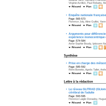
Mélanie Varin, Barbara Charbotel
Virginie Avrillon, Paul Rebattu, 
Résumé
Plan
·
Enquête nationale française
Page :565-573
Florence Joly, Aline Guillot, Ya
Résumé
Plan
·
Arguments pour différencie
expérience monocentrique 
Page :574-584
Anne-Sophie Boudy, Iptissem Naou
Résumé
Plan
Synthèse
·
Prise en charge des métas
Page :585-592
Rémi Bonetto, Agnès Tallet, Anth
Résumé
Plan
Lettre à la rédaction
·
Le réseau GLITRAD (GLIomes 
cérébral de l’adulte
Page :593-595
Florence Laigle-Donadey, Hug
Résumé
Plan