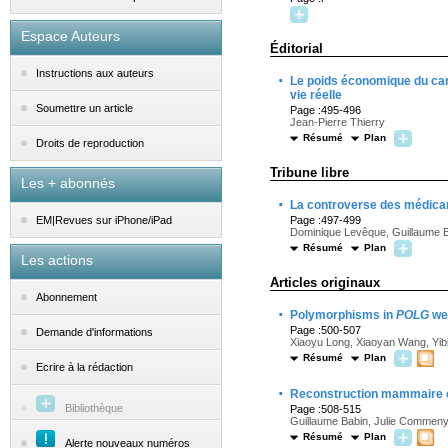
Espace Auteurs
Éditorial
Instructions aux auteurs
·
Le poids économique du canc
vie réelle
Soumettre un article
Page :495-496
Jean-Pierre Thierry
Résumé
Plan
Droits de reproduction
Tribune libre
Les + abonnés
·
La controverse des médica
Page :497-499
EM|Revues sur iPhone/iPad
Dominique Levêque, Guillaume B
Résumé
Plan
Les actions
Articles originaux
Abonnement
·
Polymorphisms in
POLG
wer
Page :500-507
Demande d'informations
Xiaoyu Long, Xiaoyan Wang, Yib
Résumé
Plan
Ecrire à la rédaction
·
Reconstruction mammaire ch
Bibliothèque
Page :508-515
Guillaume Babin, Julie Commeny,
Résumé
Plan
Alerte nouveaux numéros