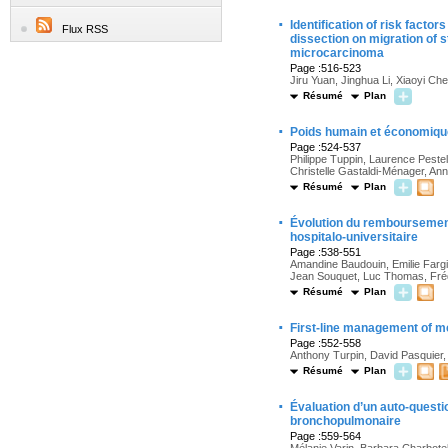
·
Identification of risk facto
Flux RSS
dissection on migration of st
microcarcinoma
Page :516-523
Jiru Yuan, Jinghua Li, Xiaoyi C
Résumé
Plan
·
Poids humain et économique
Page :524-537
Philippe Tuppin, Laurence Peste
Christelle Gastaldi-Ménager, A
Résumé
Plan
·
Évolution du remboursement 
hospitalo-universitaire
Page :538-551
Amandine Baudouin, Emilie Fargie
Jean Souquet, Luc Thomas, Frédé
Résumé
Plan
·
First-line management of met
Page :552-558
Anthony Turpin, David Pasquier,
Résumé
Plan
·
Évaluation d’un auto-questi
bronchopulmonaire
Page :559-564