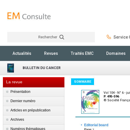
Rechercher
Service C
Rechercher
Actualités
Revues
Traités EMC
Domaines
BULLETIN DU CANCER
La revue
SOMMAIRE
Présentation
Vol 104 - N° 6 - j
P. 495-596
© Société França
Dernier numéro
Articles en prépublication
Archives
·
Editorial board
Numéros thématiques
Page :i