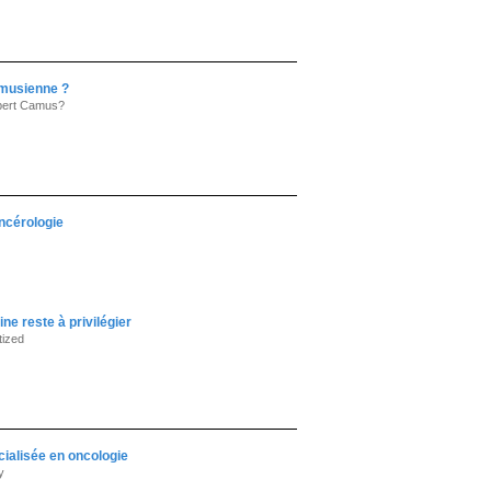
camusienne ?
Albert Camus?
ancérologie
ne reste à privilégier
tized
écialisée en oncologie
y