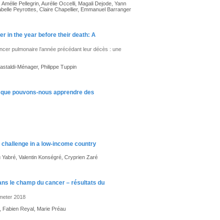
Amélie Pellegrin, Aurélie Occelli, Magali Dejode, Yann
belle Peyrottes, Claire Chapellier, Emmanuel Barranger
er in the year before their death: A
cer pulmonaire l’année précédant leur décès : une
staldi-Ménager, Philippe Tuppin
: que pouvons-nous apprendre des
 challenge in a low-income country
 Yabré, Valentin Konségré, Cryprien Zaré
ans le champ du cancer – résultats du
ometer 2018
, Fabien Reyal, Marie Préau