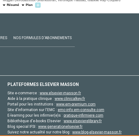
Mojgan Devouassoux-Shisheboran, Véronique Haddad, Isabelle Ray-Coquard
Résumé
Plan
VRES
NOS FORMULES D'ABONNEMENTS
PLATEFORMES ELSEVIER MASSON
Site e-commerce :
www.elsevier-masson.fr
Aide à la pratique clinique :
www.clinicalkey.fr
Portail pour les institutions :
www.em-premium.com
Site d'information sur l'EMC :
emc-info.em-consulte.com
E-learning pour les infirmier(e)s :
pratique-infirmiere.com
Bibliothèque d'e-books Elsevier :
www.elsevierelibrary.fr
Blog special IFSI :
www.generationelsevier.fr
Suivez notre actualité sur notre blog :
www.blog-elsevier-masson.fr
Site d'emploi en santé :
emploisante.com