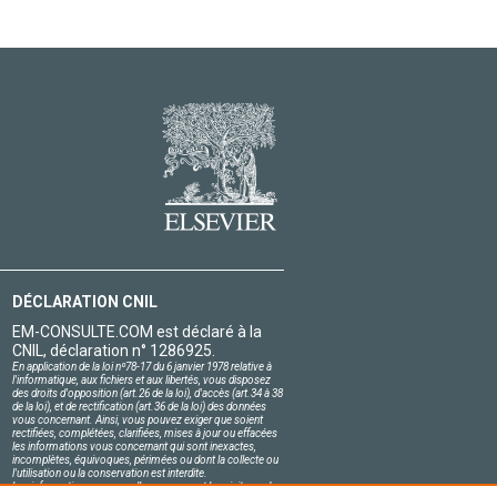
DÉCLARATION CNIL
EM-CONSULTE.COM est déclaré à la
CNIL, déclaration n° 1286925.
En application de la loi nº78-17 du 6 janvier 1978 relative à
l'informatique, aux fichiers et aux libertés, vous disposez
des droits d'opposition (art.26 de la loi), d'accès (art.34 à 38
de la loi), et de rectification (art.36 de la loi) des données
vous concernant. Ainsi, vous pouvez exiger que soient
rectifiées, complétées, clarifiées, mises à jour ou effacées
les informations vous concernant qui sont inexactes,
incomplètes, équivoques, périmées ou dont la collecte ou
l'utilisation ou la conservation est interdite.
Les informations personnelles concernant les visiteurs de