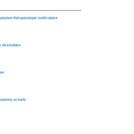
daptation thérapeutique moléculaire
rs desmoïdes
ner
uations actuels