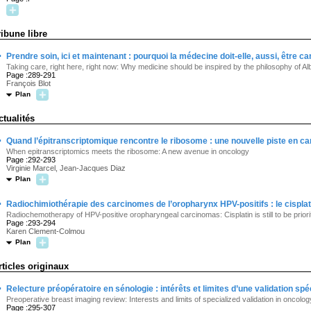
ribune libre
·
Prendre soin, ici et maintenant : pourquoi la médecine doit-elle, aussi, être 
Taking care, right here, right now: Why medicine should be inspired by the philosophy of 
Page :289-291
François Blot
Plan
ctualités
·
Quand l’épitranscriptomique rencontre le ribosome : une nouvelle piste en c
When epitranscriptomics meets the ribosome: A new avenue in oncology
Page :292-293
Virginie Marcel, Jean-Jacques Diaz
Plan
·
Radiochimiothérapie des carcinomes de l’oropharynx HPV-positifs : le cisplati
Radiochemotherapy of HPV-positive oropharyngeal carcinomas: Cisplatin is still to be priori
Page :293-294
Karen Clement-Colmou
Plan
rticles originaux
·
Relecture préopératoire en sénologie : intérêts et limites d’une validation sp
Preoperative breast imaging review: Interests and limits of specialized validation in oncolog
Page :295-307