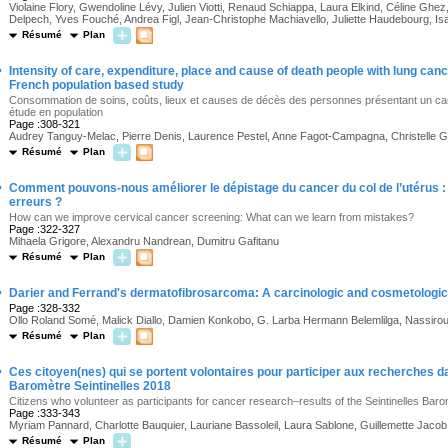
Violaine Flory, Gwendoline Lévy, Julien Viotti, Renaud Schiappa, Laura Elkind, Céline Ghez, 
Delpech, Yves Fouché, Andrea Figl, Jean-Christophe Machiavello, Juliette Haudebourg, Isa
Résumé
Plan
·
Intensity of care, expenditure, place and cause of death people with lung canc
French population based study
Consommation de soins, coûts, lieux et causes de décès des personnes présentant un can
étude en population
Page :308-321
Audrey Tanguy-Melac, Pierre Denis, Laurence Pestel, Anne Fagot-Campagna, Christelle Ga
Résumé
Plan
·
Comment pouvons-nous améliorer le dépistage du cancer du col de l’utérus 
erreurs ?
How can we improve cervical cancer screening: What can we learn from mistakes?
Page :322-327
Mihaela Grigore, Alexandru Nandrean, Dumitru Gafitanu
Résumé
Plan
·
Darier and Ferrand's dermatofibrosarcoma: A carcinologic and cosmetologic
Page :328-332
Ollo Roland Somé, Malick Diallo, Damien Konkobo, G. Larba Hermann Belemlilga, Nassirou
Résumé
Plan
·
Ces citoyen(nes) qui se portent volontaires pour participer aux recherches d
Baromètre Seintinelles 2018
Citizens who volunteer as participants for cancer research–results of the Seintinelles Bar
Page :333-343
Myriam Pannard, Charlotte Bauquier, Lauriane Bassoleil, Laura Sablone, Guillemette Jacob
Résumé
Plan