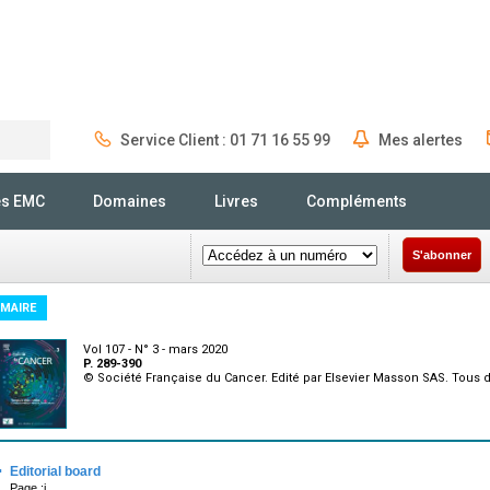
Service Client : 01 71 16 55 99
Mes alertes
Rechercher
és EMC
Domaines
Livres
Compléments
S'abonner
MAIRE
Vol 107 - N° 3 - mars 2020
P. 289-390
© Société Française du Cancer. Edité par Elsevier Masson SAS. Tous d
·
Editorial board
Page :i