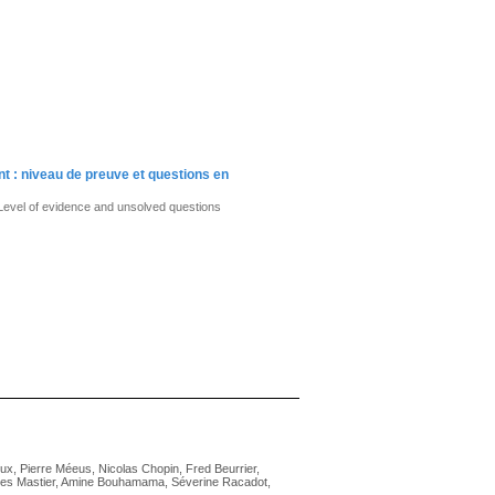
t : niveau de preuve et questions en
 Level of evidence and unsolved questions
leux, Pierre Méeus, Nicolas Chopin, Fred Beurrier,
rles Mastier, Amine Bouhamama, Séverine Racadot,