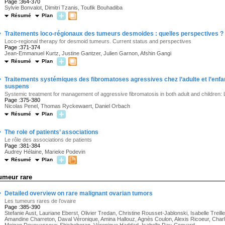
Page :364-370
Sylvie Bonvalot, Dimitri Tzanis, Toufik Bouhadiba
Résumé
Plan
·
Traitements loco-régionaux des tumeurs desmoides : quelles perspectives ?
Loco-regional therapy for desmoid tumeurs. Current status and perspectives
Page :371-374
Jean-Emmanuel Kurtz, Justine Gantzer, Julien Garnon, Afshin Gangi
Résumé
Plan
·
Traitements systémiques des fibromatoses agressives chez l’adulte et l’enfan
suspens
Systemic treatment for management of aggressive fibromatosis in both adult and children:
Page :375-380
Nicolas Penel, Thomas Ryckewaert, Daniel Orbach
Résumé
Plan
·
The role of patients’ associations
Le rôle des associations de patients
Page :381-384
Audrey Hélaine, Marieke Podevin
Résumé
Plan
umeur rare
·
Detailed overview on rare malignant ovarian tumors
Les tumeurs rares de l’ovaire
Page :385-390
Stefanie Aust, Lauriane Eberst, Olivier Tredan, Christine Rousset-Jablonski, Isabelle Treil
Amandine Charreton, Daval Véronique, Amina Hallouz, Agnès Coulon, Alexis Ricoeur, Cha