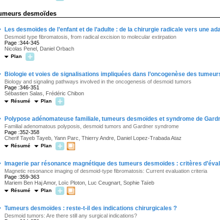
umeurs desmoïdes
·
Les desmoïdes de l’enfant et de l’adulte : de la chirurgie radicale vers une a
Desmoid type fibromatosis, from radical excision to molecular extirpation
Page :344-345
Nicolas Penel, Daniel Orbach
Plan
·
Biologie et voies de signalisations impliquées dans l’oncogenèse des tumeu
Biology and signaling pathways involved in the oncogenesis of desmoid tumors
Page :346-351
Sébastien Salas, Frédéric Chibon
Résumé
Plan
·
Polypose adénomateuse familiale, tumeurs desmoïdes et syndrome de Gard
Familial adenomatous polyposis, desmoid tumors and Gardner syndrome
Page :352-358
Cherif Tayeb Tayeb, Yann Parc, Thierry Andre, Daniel Lopez-Trabada Ataz
Résumé
Plan
·
Imagerie par résonance magnétique des tumeurs desmoïdes : critères d’éval
Magnetic resonance imaging of desmoid-type fibromatosis: Current evaluation criteria
Page :359-363
Mariem Ben Haj Amor, Loïc Ploton, Luc Ceugnart, Sophie Taïeb
Résumé
Plan
·
Tumeurs desmoïdes : reste-t-il des indications chirurgicales ?
Desmoid tumors: Are there still any surgical indications?