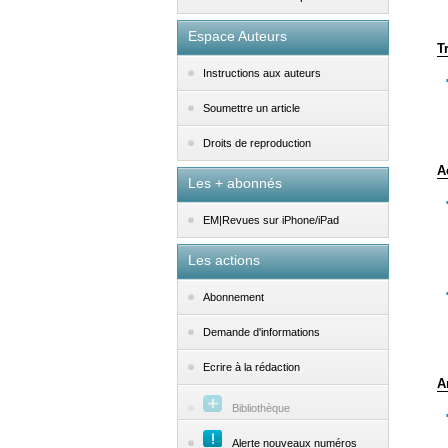
Espace Auteurs
T
Instructions aux auteurs
Soumettre un article
Droits de reproduction
A
Les + abonnés
EM|Revues sur iPhone/iPad
Les actions
Abonnement
Demande d'informations
Ecrire à la rédaction
A
Bibliothèque
Alerte nouveaux numéros