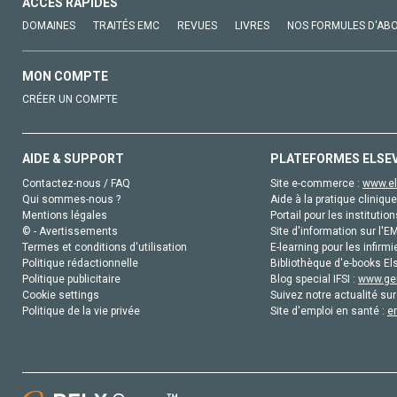
ACCÈS RAPIDES
DOMAINES
TRAITÉS EMC
REVUES
LIVRES
NOS FORMULES D'AB
MON COMPTE
CRÉER UN COMPTE
AIDE & SUPPORT
PLATEFORMES ELSE
Contactez-nous / FAQ
Site e-commerce :
www.el
Qui sommes-nous ?
Aide à la pratique clinique
Mentions légales
Portail pour les institution
© - Avertissements
Site d'information sur l'E
Termes et conditions d'utilisation
E-learning pour les infirmi
Politique rédactionnelle
Bibliothèque d'e-books Els
Politique publicitaire
Blog special IFSI :
www.gen
Cookie settings
Suivez notre actualité sur
Politique de la vie privée
Site d'emploi en santé :
e