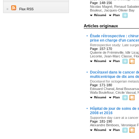
Page :148-156
Nicolas Magné, Renaud Sabatier,
Flux RSS
Bouleuc, Jacques-Olivier Bay
Résumé
Plan
Articles originaux
·
Étude rétrospective : chirur
prise en charge d’un cance
Retrospective study: Late surge
Page :157-170
Quiterie de Fréminville, Idlir 
Leconte, Jean-Marc Classe, Flo
Résumé
Plan
·
Docétaxel dans le cancer de
multicentrique de dix ans d
Docetaxel for octogerian metastat
Page :171-180
Edouard Chanal, Amal Bousarsar,
Wafa Bouleftour, Cécile Vassal, N
Résumé
Plan
·
Hôpital de jour de soins de 
2008 et 2016
Supportive day care at a cancer 
Page :181-190
Alexandre Bimboes, Veronique Fra
Résumé
Plan