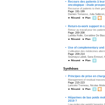
·
Recours des patients à leur 
oncologique : étude prospec
Recourse of patients to their gen
Page :191-199
Damien Tomasso, Julia Salleron,
Résumé
Plan
·
Return-to-work support in 
Retour au travail pour les patien
Page :200-208
Laétitia Rollin, Geraldine De B
Résumé
Plan
·
Use of complementary and a
L’utilisation des médecines alte
Page :209-214
Soumaya Labidi, Sana Ennouri, 
Résumé
Plan
Synthèses
·
Principes de prise en char
Management of residual masses o
Page :215-223
Lancelot Tremeau, Nicolas Motte
Résumé
Plan
·
Héparines de bas poids mol
2019 ?
Low-molecular-weight heparins 