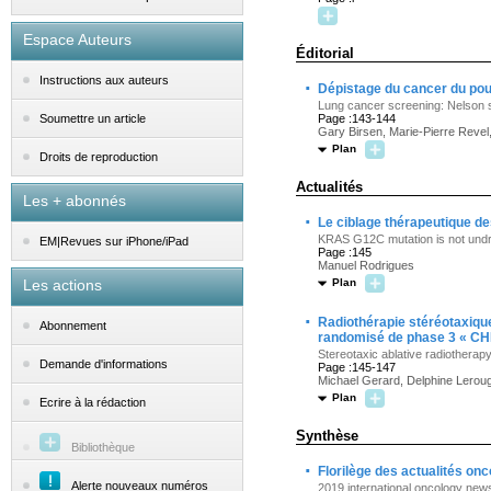
Espace Auteurs
Éditorial
Instructions aux auteurs
·
Dépistage du cancer du poum
Lung cancer screening: Nelson st
Page :143-144
Soumettre un article
Gary Birsen, Marie-Pierre Revel
Plan
Droits de reproduction
Actualités
Les + abonnés
·
Le ciblage thérapeutique d
KRAS G12C mutation is not und
EM|Revues sur iPhone/iPad
Page :145
Manuel Rodrigues
Les actions
Plan
·
Radiothérapie stéréotaxique
Abonnement
randomisé de phase 3 « CH
Stereotaxic ablative radiotherap
Demande d'informations
Page :145-147
Michael Gerard, Delphine Lerouge
Plan
Ecrire à la rédaction
Synthèse
Bibliothèque
·
Florilège des actualités on
Alerte nouveaux numéros
2019 international oncology ne