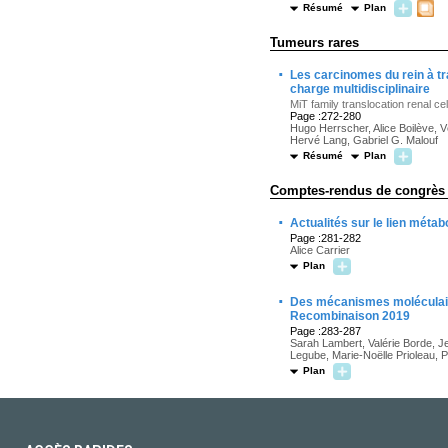
Résumé
Plan
Tumeurs rares
·
Les carcinomes du rein à tra
charge multidisciplinaire
MiT family translocation renal c
Page :272-280
Hugo Herrscher, Alice Boilève, V
Hervé Lang, Gabriel G. Malouf
Résumé
Plan
Comptes-rendus de congrès
·
Actualités sur le lien méta
Page :281-282
Alice Carrier
Plan
·
Des mécanismes moléculaires
Recombinaison 2019
Page :283-287
Sarah Lambert, Valérie Borde, Je
Legube, Marie-Noëlle Prioleau, P
Plan