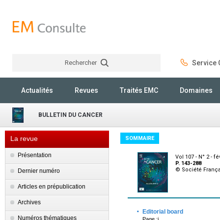
Rechercher
Service C
Rechercher
Actualités
Revues
Traités EMC
Domaines
BULLETIN DU CANCER
La revue
SOMMAIRE
Présentation
Vol 107 - N° 2 - fé
P. 143-288
© Société França
Dernier numéro
Articles en prépublication
Archives
·
Editorial board
Numéros thématiques
Page :i