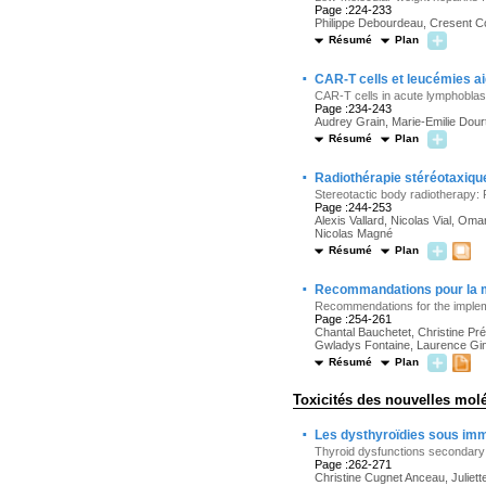
Page :224-233
Philippe Debourdeau, Cresent 
Résumé
Plan
·
CAR-T cells et leucémies a
CAR-T cells in acute lymphoblas
Page :234-243
Audrey Grain, Marie-Emilie Dour
Résumé
Plan
·
Radiothérapie stéréotaxiqu
Stereotactic body radiotherapy: 
Page :244-253
Alexis Vallard, Nicolas Vial, O
Nicolas Magné
Résumé
Plan
·
Recommandations pour la mi
Recommendations for the impleme
Page :254-261
Chantal Bauchetet, Christine Pré
Gwladys Fontaine, Laurence Gine
Résumé
Plan
Toxicités des nouvelles mol
·
Les dysthyroïdies sous im
Thyroid dysfunctions secondary
Page :262-271
Christine Cugnet Anceau, Juliet