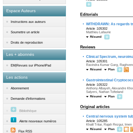
Espace Auteurs
Editorials
Instructions aux auteurs
·
WITHDRAWN: As regards troub
Article :105302
Matthieu Lafaurie
Soumettre un article
Résumé
Droits de reproduction
Reviews
Les + abonnés
·
Clinical Spectrum, neuroim
Article :105301
Ravindra Kumar Garg, Raghvendr
EM|Revues sur iPhone/iPad
Résumé
Plan
Les actions
·
Gastrointestinal Cryptococ
Article :105322
Anthony Albayeh, Alexandre Khou
Abonnement
Salyers, Nathan Tofteland
Résumé
Plan
Demande d'informations
Original articles
Bibliothèque
·
Central nervous system tube
Article :105285
Alerte nouveaux numéros
Khalil Tritar, Rajah Rezgui, Im
Résumé
Plan
Flux RSS