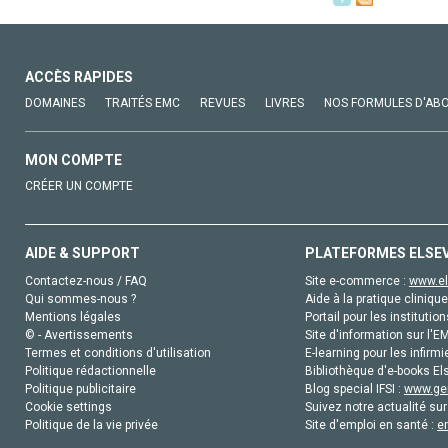
ACCÈS RAPIDES
DOMAINES
TRAITÉS EMC
REVUES
LIVRES
NOS FORMULES D'AB
MON COMPTE
CRÉER UN COMPTE
AIDE & SUPPORT
PLATEFORMES ELSE
Contactez-nous / FAQ
Site e-commerce :
www.el
Qui sommes-nous ?
Aide à la pratique clinique
Mentions légales
Portail pour les institution
© - Avertissements
Site d'information sur l'E
Termes et conditions d'utilisation
E-learning pour les infirmi
Politique rédactionnelle
Bibliothèque d'e-books Els
Politique publicitaire
Blog special IFSI :
www.gen
Cookie settings
Suivez notre actualité sur
Politique de la vie privée
Site d'emploi en santé :
e