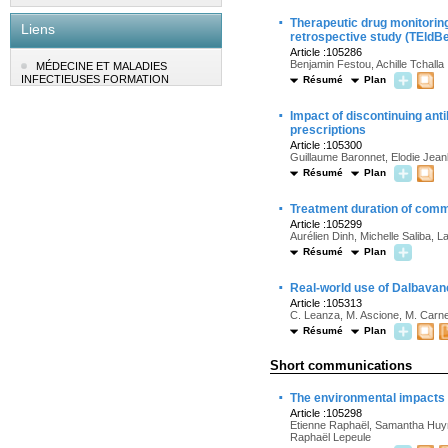
·
Therapeutic drug monitoring 
Liens
retrospective study (TEldBe
Article :105286
Benjamin Festou, Achille Tchalla
MÉDECINE ET MALADIES
INFECTIEUSES FORMATION
Résumé
Plan
·
Impact of discontinuing antib
prescriptions
Article :105300
Guillaume Baronnet, Elodie Jeanb
Résumé
Plan
·
Treatment duration of com
Article :105299
Aurélien Dinh, Michelle Saliba, 
Résumé
Plan
·
Real-world use of Dalbavanc
Article :105313
C. Leanza, M. Ascione, M. Carnev
Résumé
Plan
Short communications
·
The environmental impacts 
Article :105298
Etienne Raphaël, Samantha Huynh,
Raphaël Lepeule