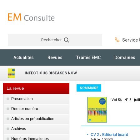
Rechercher
Service C
Rechercher
Actualités
Revues
Traités EMC
Domaines
INFECTIOUS DISEASES NOW
La revue
SOMMAIRE
Présentation
Vol 56 - N° 5 - jui
Dernier numéro
Articles en prépublication
Archives
·
CV 2 : Editorial board
Numéros thématiques
Article :105305