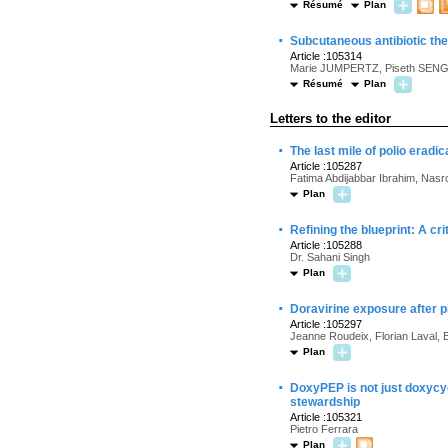
Résumé
Plan
·
Subcutaneous antibiotic the
Article :105314
Marie JUMPERTZ, Piseth SENG
Résumé
Plan
Letters to the editor
·
The last mile of polio eradi
Article :105287
Fatima Abdijabbar Ibrahim, Nas
Plan
·
Refining the blueprint: A cr
Article :105288
Dr. Sahani Singh
Plan
·
Doravirine exposure after pil
Article :105297
Jeanne Roudeix, Florian Laval, 
Plan
·
DoxyPEP is not just doxycycl
stewardship
Article :105321
Pietro Ferrara
Plan