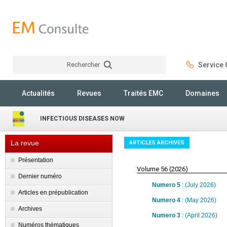
Rechercher
Service C
Rechercher
Actualités
Revues
Traités EMC
Domaines
INFECTIOUS DISEASES NOW
La revue
ARTICLES ARCHIVÉS
Présentation
Volume 56 (2026)
Dernier numéro
Numero 5
: (July 2026)
Articles en prépublication
Numero 4
: (May 2026)
Archives
Numero 3
: (April 2026)
Numéros thématiques