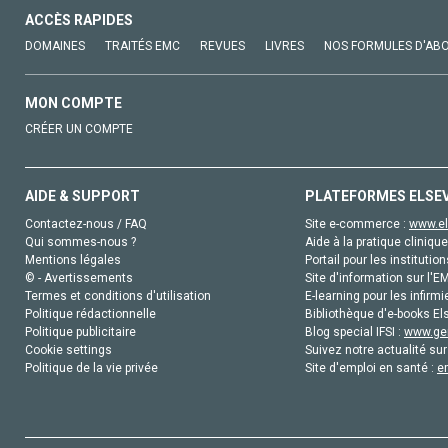
ACCÈS RAPIDES
DOMAINES
TRAITÉS EMC
REVUES
LIVRES
NOS FORMULES D'AB
MON COMPTE
CRÉER UN COMPTE
AIDE & SUPPORT
PLATEFORMES ELSE
Contactez-nous / FAQ
Site e-commerce :
www.el
Qui sommes-nous ?
Aide à la pratique clinique
Mentions légales
Portail pour les institution
© - Avertissements
Site d'information sur l'E
Termes et conditions d'utilisation
E-learning pour les infirmi
Politique rédactionnelle
Bibliothèque d'e-books Els
Politique publicitaire
Blog special IFSI :
www.gen
Cookie settings
Suivez notre actualité sur
Politique de la vie privée
Site d'emploi en santé :
e