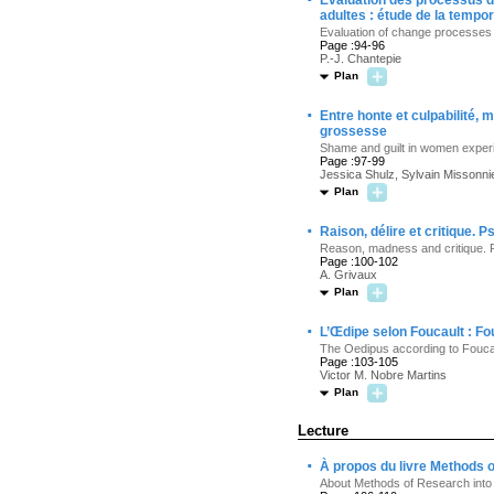
Évaluation des processus d
adultes : étude de la tempo
Evaluation of change processes 
Page :94-96
P.-J. Chantepie
Plan
·
Entre honte et culpabilité,
grossesse
Shame and guilt in women experi
Page :97-99
Jessica Shulz, Sylvain Missonni
Plan
·
Raison, délire et critique.
Reason, madness and critique. 
Page :100-102
A. Grivaux
Plan
·
L’Œdipe selon Foucault : Fo
The Oedipus according to Foucau
Page :103-105
Victor M. Nobre Martins
Plan
Lecture
·
À propos du livre Methods 
About Methods of Research into