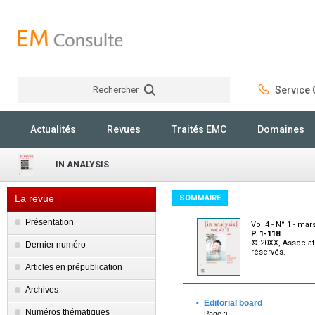
Rechercher
Service C
Rechercher
Actualités
Revues
Traités EMC
Domaines
IN ANALYSIS
La revue
SOMMAIRE
Présentation
Vol 4 - N° 1 - mar
P. 1-118
© 20XX, Associati
Dernier numéro
réservés.
Articles en prépublication
Archives
·
Editorial board
Numéros thématiques
Page :i