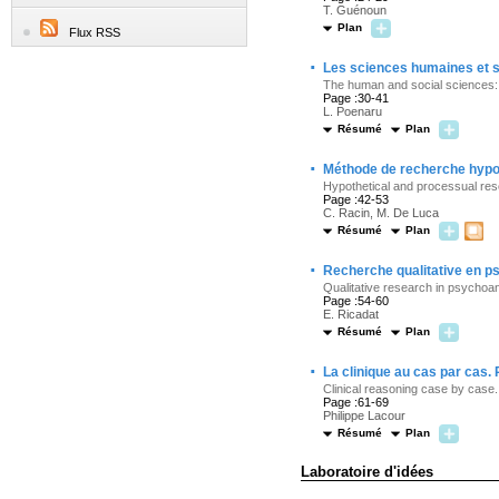
T. Guénoun
Plan
Flux RSS
·
Les sciences humaines et s
The human and social sciences: 
Page :30-41
L. Poenaru
Résumé
Plan
·
Méthode de recherche hypot
Hypothetical and processual re
Page :42-53
C. Racin, M. De Luca
Résumé
Plan
·
Recherche qualitative en ps
Qualitative research in psychoa
Page :54-60
E. Ricadat
Résumé
Plan
·
La clinique au cas par cas.
Clinical reasoning case by case.
Page :61-69
Philippe Lacour
Résumé
Plan
Laboratoire d'idées