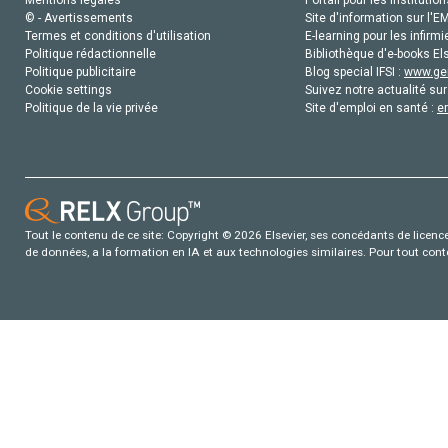
Mentions légales
Portail pour les institution
© - Avertissements
Site d'information sur l'E
Termes et conditions d'utilisation
E-learning pour les infirmi
Politique rédactionnelle
Bibliothèque d'e-books Els
Politique publicitaire
Blog special IFSI :
www.gen
Cookie settings
Suivez notre actualité sur
Politique de la vie privée
Site d'emploi en santé :
e
Tout le contenu de ce site: Copyright © 2026 Elsevier, ses concédants de licence e
de données, a la formation en IA et aux technologies similaires. Pour tout con