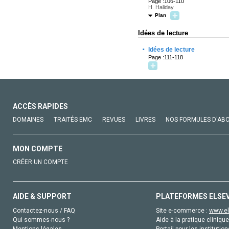
Page :106-110
H. Haliday
Plan
Idées de lecture
·
Idées de lecture
Page :111-118
ACCÈS RAPIDES
DOMAINES
TRAITÉS EMC
REVUES
LIVRES
NOS FORMULES D'AB
MON COMPTE
CRÉER UN COMPTE
AIDE & SUPPORT
PLATEFORMES ELSE
Contactez-nous / FAQ
Site e-commerce :
www.el
Qui sommes-nous ?
Aide à la pratique clinique