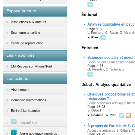
Espace Auteurs
Éditorial
Instructions aux auteurs
·
Analyse qualitative en psy
Page :1-3
L. Poenaru, C. Racin, G. Visentin
Soumettre un article
Plan
Droits de reproduction
Entretien
Les + abonnés
·
Sciences sociales et psych
Social sciences and psychoanalys
Page :4-15
EM|Revues sur iPhone/iPad
G. Visentini, O. Schwartz
Les actions
Débat : Analyse qualitative
Abonnement
·
Quelques propositions relat
réciproque ?
Demande d'informations
Some proposals relating to the 
Page :16-23
S. Gilbert
Ecrire à la rédaction
Résumé
Plan
Bibliothèque
·
À propos de l’article de S. 
About the article by S. Gilbert:
Alerte nouveaux numéros
Page :24-29