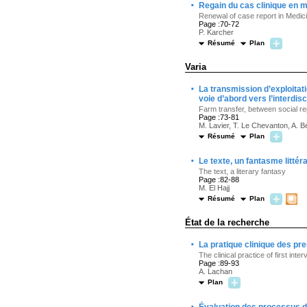
·
Regain du cas clinique en 
Renewal of case report in Medic
Page :70-72
P. Karcher
Résumé
Plan
Varia
·
La transmission d’exploitat
voie d’abord vers l’interdis
Farm transfer, between social re
Page :73-81
M. Lavier, T. Le Chevanton, A. B
Résumé
Plan
·
Le texte, un fantasme littéra
The text, a literary fantasy
Page :82-88
M. El Hajj
Résumé
Plan
État de la recherche
·
La pratique clinique des pr
The clinical practice of first in
Page :89-93
A. Lachan
Plan
·